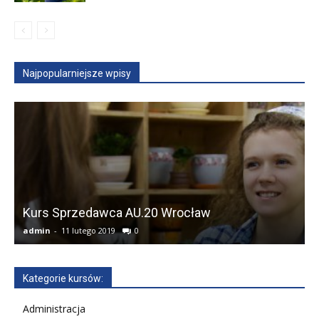
Najpopularniejsze wpisy
Kurs Sprzedawca AU.20 Wrocław
admin
-
11 lutego 2019
0
a
Kategorie kursów:
Administracja