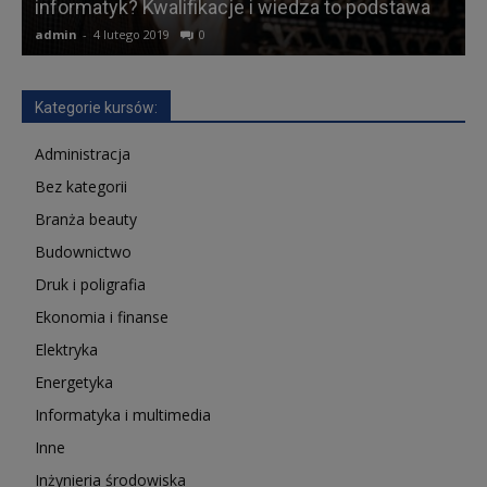
informatyk? Kwalifikacje i wiedza to podstawa
admin
-
4 lutego 2019
0
a
Kategorie kursów:
Administracja
Bez kategorii
Branża beauty
Budownictwo
Druk i poligrafia
Ekonomia i finanse
Elektryka
Energetyka
Informatyka i multimedia
Inne
Inżynieria środowiska