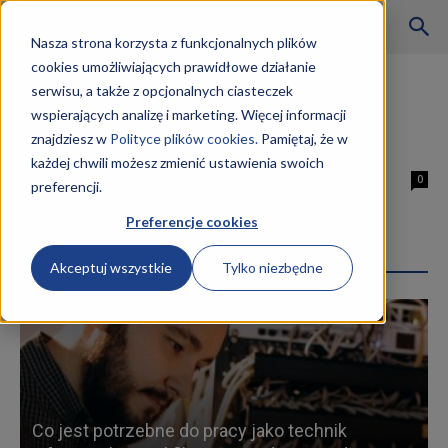
Szkoły
Nasza strona korzysta z funkcjonalnych plików
cookies umożliwiających prawidłowe działanie
Strona główna
Tagi
Kurs Kucharz TG.07 Wrocław
serwisu, a także z opcjonalnych ciasteczek
Tag: Kurs Kucharz TG.07 Wrocław
wspierających analizę i marketing. Więcej informacji
KKZ
znajdziesz w
Polityce plików cookies.
Pamiętaj, że w
Kurs Kucharz TG.07 Wrocław
każdej chwili możesz zmienić ustawienia swoich
26 lutego 2019
0
preferencji.
–
Preferencje cookies
Najpopularniejsze wpisy
Akceptuj wszystkie
Tylko niezbędne
Aktualności
Co jest potrzebne do pracy jako technik