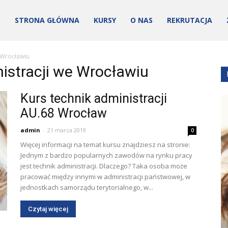
STRONA GŁÓWNA
KURSY
O NAS
REKRUTACJA
e Wrocławiu
nistracji we Wrocławiu
Kurs technik administracji
AU.68 Wrocław
admin
-
21 marca 2019
0
ości
Więcej informacji na temat kursu znajdziesz na stronie:
Jednym z bardzo popularnych zawodów na rynku pracy
jest technik administracji. Dlaczego? Taka osoba może
pracować między innymi w administracji państwowej, w
jednostkach samorządu terytorialnego, w...
Czytaj więcej