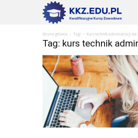
Szkoły
Strona główna
Tagi
Kurs technik administracji w
KKZ
Tag: kurs technik admi
–
Aktualn