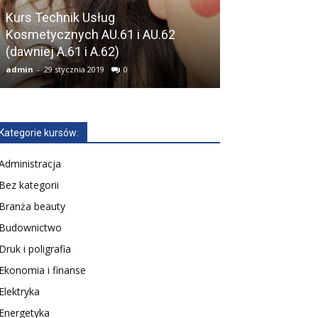
Kurs Technik Usług
Kosmetycznych AU.61 i AU.62
Kurs Technik 
(dawniej A.61 i A.62)
i EE.11 Wrocł
admin
-
29 stycznia 2019
0
admin
-
13 lutego 2
Kategorie kursów:
Administracja
Bez kategorii
Branża beauty
Budownictwo
Druk i poligrafia
Ekonomia i finanse
Elektryka
Energetyka