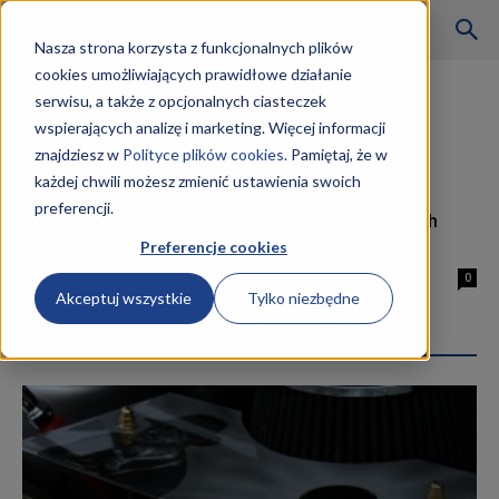
Szkoły
Nasza strona korzysta z funkcjonalnych plików
cookies umożliwiających prawidłowe działanie
Strona główna
Tagi
Operator obrabiarek skrawających
serwisu, a także z opcjonalnych ciasteczek
kwalifikacje
wspierających analizę i marketing. Więcej informacji
Tag: Operator obrabiarek
KKZ
znajdziesz w
Polityce plików cookies.
Pamiętaj, że w
skrawających kwalifikacje
każdej chwili możesz zmienić ustawienia swoich
preferencji.
Operator obrabiarek skrawających
–
kwalifikacje
Preferencje cookies
8 marca 2019
0
Akceptuj wszystkie
Tylko niezbędne
Aktualności
Najpopularniejsze wpisy