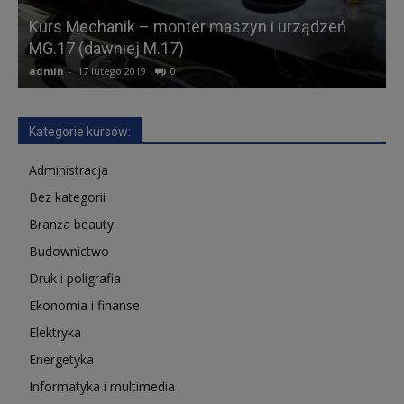
Kurs Mechanik – monter maszyn i urządzeń
MG.17 (dawniej M.17)
admin
-
17 lutego 2019
0
a
Kategorie kursów:
Administracja
Bez kategorii
Branża beauty
Budownictwo
Druk i poligrafia
Ekonomia i finanse
Elektryka
Energetyka
Informatyka i multimedia