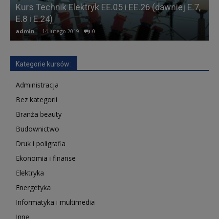
Kurs Technik Elektryk EE.05 i EE.26 (dawniej E.7,
E.8 i E.24)
(
admin
-
14 lutego 2019
0
a
Kategorie kursów:
Administracja
Bez kategorii
Branża beauty
Budownictwo
Druk i poligrafia
Ekonomia i finanse
Elektryka
Energetyka
Informatyka i multimedia
Inne