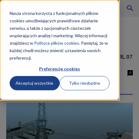
Szkoły
Nasza strona korzysta z funkcjonalnych plików
cookies umożliwiających prawidłowe działanie
Strona główna
Tagi
Wrocław kurs technik agrobiznesu
serwisu, a także z opcjonalnych ciasteczek
Tag: Wrocław kurs technik
wspierających analizę i marketing. Więcej informacji
KKZ
agrobiznesu
znajdziesz w
Polityce plików cookies.
Pamiętaj, że w
każdej chwili możesz zmienić ustawienia swoich
Kurs technik agrobiznesu RL.03 i RL.07
preferencji.
–
Wrocław
Preferencje cookies
13 marca 2019
0
Akceptuj wszystkie
Tylko niezbędne
Aktualności
Najpopularniejsze wpisy