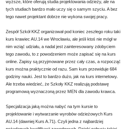
wyższe, które oferują studia projektowania odzieży, ale na
tych studiach bardzo mało uczy się o samym szyciu. A bez
tego nawet projektant dobrze nie wykona swojej pracy.
Zespół Szkół KKZ organizował pod koniec zeszłego roku taki
kurs krawiec AU.14 we Wrocławiu, ale jeśli ktoś nie mógł w
nim wziąć udziału, a nadal jest zainteresowany zdobyciem
tego zawodu, to z powodzeniem może zapisać się na kurs
online. Zapisy są przyjmowane przez cały czas, a rozpocząć
kurs można praktycznie od razu. Sam kurs przewiduje 684
godziny nauki. Jest to bardzo dużo, jak na kurs internetowy.
Ale trzeba wiedzieć, że Szkoły KKZ realizują podstawę
programową wyznaczoną przez MEN dla zawodu krawca.
Specjalizacja jaką można nabyć na tym kursie to
projektowanie i wytwarzanie wyrobów odzieżowych Kurs
AU.14 (dawniej Kurs A.71). Czyli jedna z najbardziej
pożądanych kwalifikacji zawodowych. Dzięki nabyciu takiej