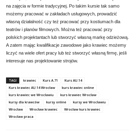
na zajęcia w formie tradycyjnej. Po takim kursie tak samo
możemy pracować w zakładach usługowych, prowadzić
własną działalność czy też pracować przy kostiumach dla
teatrów i planów filmowych. Można też pracować przy
polskich projektantach lub stworzyć własną markę odzieżową.
A zatem mając kwalifikacje zawodowe jako krawiec możemy
liczyć na wiele ofert pracy lub też stworzyć własną firmę, jeśli
interesuje nas projektowanie strojów.
TAGI
krawiec
Kurs A.71
Kurs AU.14
Kurs krawiec AU.14 Wrocław
kurs krawiec online
kurs krawiec we Wrocławiu
kurs krawiec Wrocław
kursy dla krawców
kursy online
kursy we Wrocławiu
Wrocław
Wrocław krawiec
Wrocław kurs krawiec
Wrocław praca