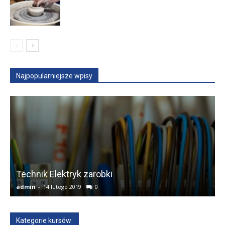
Najpopularniejsze wpisy
Technik Elektryk zarobki
admin
-
14 lutego 2019
0
a
Kategorie kursów: