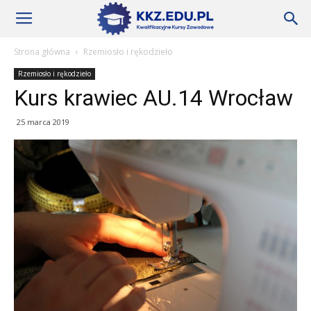
Szkoły
Strona główna
Rzemiosło i rękodzieło
Rzemiosło i rękodzieło
KKZ
Kurs krawiec AU.14 Wrocław
25 marca 2019
–
Aktualności