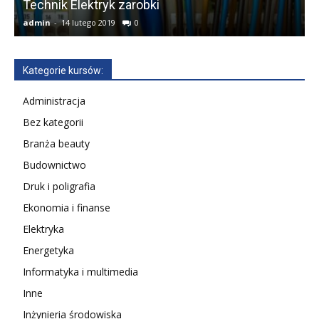
Technik Elektryk zarobki
admin
-
14 lutego 2019
0
a
Kategorie kursów:
Administracja
Bez kategorii
Branża beauty
Budownictwo
Druk i poligrafia
Ekonomia i finanse
Elektryka
Energetyka
Informatyka i multimedia
Inne
Inżynieria środowiska