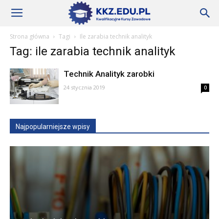
Szkoły
Strona główna
Tagi
Ile zarabia technik analityk
Tag: ile zarabia technik analityk
KKZ
Technik Analityk zarobki
24 stycznia 2019
0
–
Najpopularniejsze wpisy
Aktualności