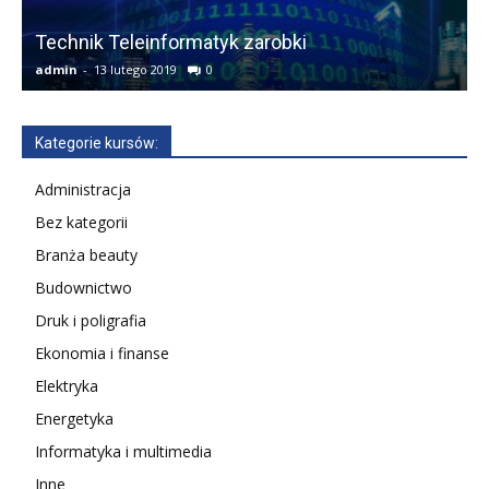
Technik Teleinformatyk zarobki
F
admin
-
13 lutego 2019
0
a
Kategorie kursów:
Administracja
Bez kategorii
Branża beauty
Budownictwo
Druk i poligrafia
Ekonomia i finanse
Elektryka
Energetyka
Informatyka i multimedia
Inne