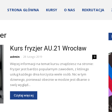
STRONA GŁÓWNA
KURSY
O NAS
REKRUTACJA
er
Kurs fryzjer AU.21 Wrocław
admin
-
28 lutego 2019
0
Więcej informacji na temat kursu znajdziesz na stronie:
Fryzjer jest bardzo popularnym zawodem, z którego
ości
usług każdego dnia korzysta wiele osób. Nic w tym
dziwnego, ponieważ obecnie w modzie jest dbanie o
swój wygląd...
Czytaj więcej