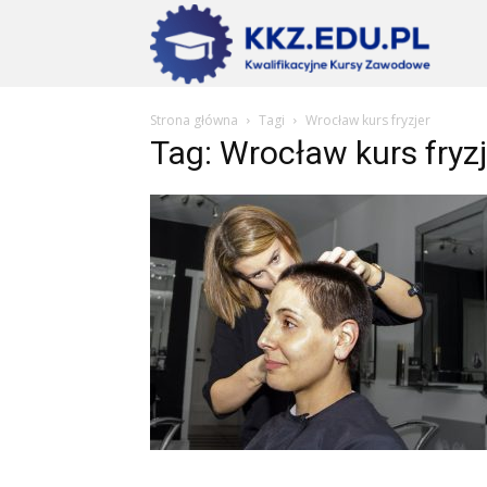
Szkoły
Strona główna
Tagi
Wrocław kurs fryzjer
KKZ
Tag: Wrocław kurs fryzj
–
Aktualn