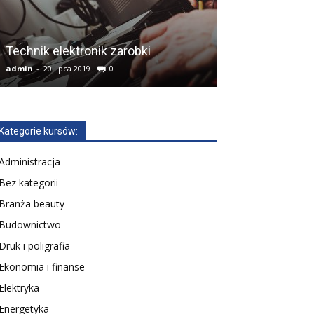
Technik inform
Technik elektronik zarobki
możesz osiąg
admin
-
20 lipca 2019
0
admin
-
14 stycznia
Kategorie kursów:
Administracja
Bez kategorii
Branża beauty
Budownictwo
Druk i poligrafia
Ekonomia i finanse
Elektryka
Energetyka