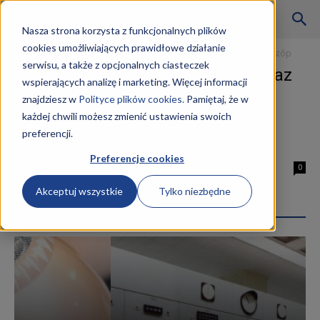
Szkoły
Nasza strona korzysta z funkcjonalnych plików
cookies umożliwiających prawidłowe działanie
Strona główna
Tagi
Zabiegi kosmetyczne ciała oraz dłoni i stóp
serwisu, a także z opcjonalnych ciasteczek
Tag: zabiegi kosmetyczne ciała oraz
wspierających analizę i marketing. Więcej informacji
KKZ
dłoni i stóp
znajdziesz w
Polityce plików cookies.
Pamiętaj, że w
każdej chwili możesz zmienić ustawienia swoich
Technik Usług Kosmetycznych
preferencji.
–
kwalifikacje
Preferencje cookies
30 stycznia 2019
0
Akceptuj wszystkie
Tylko niezbędne
Aktualności
Najpopularniejsze wpisy