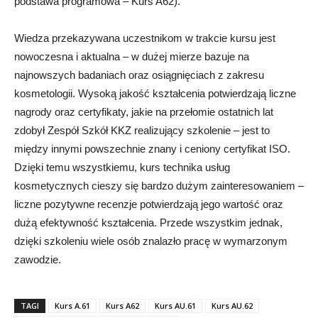
podstawa programowa – Kurs A62).
Wiedza przekazywana uczestnikom w trakcie kursu jest
nowoczesna i aktualna – w dużej mierze bazuje na
najnowszych badaniach oraz osiągnięciach z zakresu
kosmetologii. Wysoką jakość kształcenia potwierdzają liczne
nagrody oraz certyfikaty, jakie na przełomie ostatnich lat
zdobył Zespół Szkół KKZ realizujący szkolenie – jest to
między innymi powszechnie znany i ceniony certyfikat ISO.
Dzięki temu wszystkiemu, kurs technika usług
kosmetycznych cieszy się bardzo dużym zainteresowaniem –
liczne pozytywne recenzje potwierdzają jego wartość oraz
dużą efektywność kształcenia. Przede wszystkim jednak,
dzięki szkoleniu wiele osób znalazło pracę w wymarzonym
zawodzie.
TAGI
Kurs A.61
Kurs A62
Kurs AU.61
Kurs AU.62