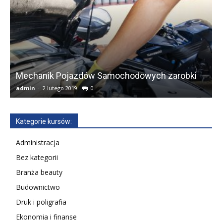
Mechanik Pojazdów Samochodowych zarobki
admin
-
2 lutego 2019
0
a
Kategorie kursów:
Administracja
Bez kategorii
Branża beauty
Budownictwo
Druk i poligrafia
Ekonomia i finanse