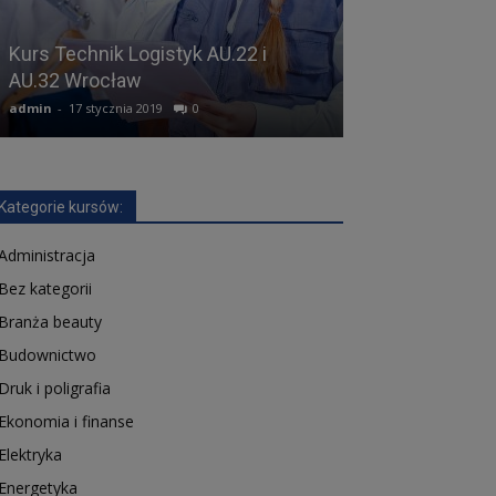
Kurs Technik Logistyk AU.22 i
Kurs Technik H
AU.32 Wrocław
TG.13 Wrocła
admin
-
17 stycznia 2019
0
admin
-
5 lutego 20
Kategorie kursów:
Administracja
Bez kategorii
Branża beauty
Budownictwo
Druk i poligrafia
Ekonomia i finanse
Elektryka
Energetyka