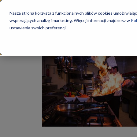
Szkoły
Nasza strona korzysta z funkcjonalnych plików cookies umożliwiając
wspierających analizę i marketing. Więcej informacji znajdziesz w
Pol
ustawienia swoich preferencji.
Strona główna
Tagi
Zarobki w gastronomii
KKZ
Tag: zarobki w gastron
–
Aktualn