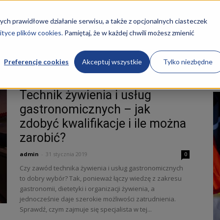
STRONA GŁÓWNA
KURSY
O NAS
REKRUTACJA
ych prawidłowe działanie serwisu, a także z opcjonalnych ciasteczek
ityce plików cookies.
Pamiętaj, że w każdej chwili możesz zmienić
Preferencje cookies
Akceptuj wszystkie
Tylko niezbędne
omii
Technik żywienia i usług
gastronomicznych – jak
zdobyć kwalifikacje i ile można
zarobić?
ości
admin
-
31 stycznia 2019
0
Czy zawód technika żywienia i usług gastronomicznych
to dobry wybór? Tak, ponieważ łączy wiedzę z zakresu
gastronomii, dietetyki i organizacji żywienia, a
jednocześnie daje szerokie możliwości zatrudnienia.
Sprawdź, czym zajmuje się specjalista w tej...