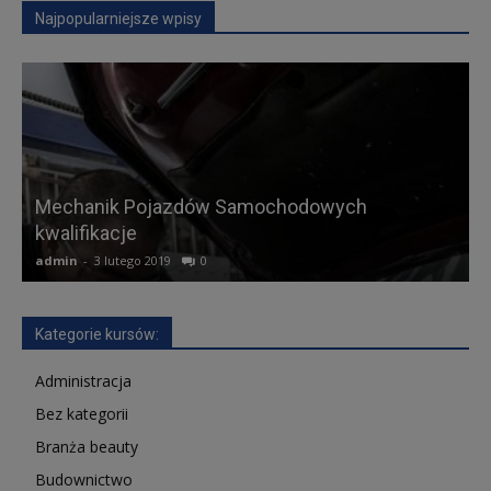
Najpopularniejsze wpisy
Mechanik Pojazdów Samochodowych
kwalifikacje
A
admin
-
3 lutego 2019
0
a
Kategorie kursów:
Administracja
Bez kategorii
Branża beauty
Budownictwo