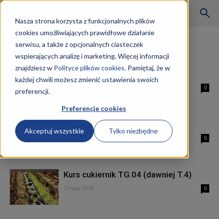
Szkoły
Nasza strona korzysta z funkcjonalnych plików
cookies umożliwiających prawidłowe działanie
Strona główna
Tagi
Cukiernik praca
serwisu, a także z opcjonalnych ciasteczek
Tag: cukiernik praca
wspierających analizę i marketing. Więcej informacji
KKZ
znajdziesz w
Polityce plików cookies.
Pamiętaj, że w
Cukiernik kwalifikacje
każdej chwili możesz zmienić ustawienia swoich
9 maja 2019
0
preferencji.
–
Preferencje cookies
Cukiernik zarobki
Akceptuj wszystkie
Tylko niezbędne
Aktualności
7 maja 2019
0
Kurs cukiernik TG.04 (dawniej T.4)
7 maja 2019
0