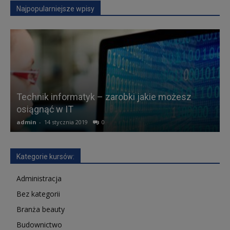
Najpopularniejsze wpisy
Technik informatyk – zarobki jakie możesz
osiągnąć w IT
admin
-
14 stycznia 2019
0
a
Kategorie kursów:
Administracja
Bez kategorii
Branża beauty
Budownictwo