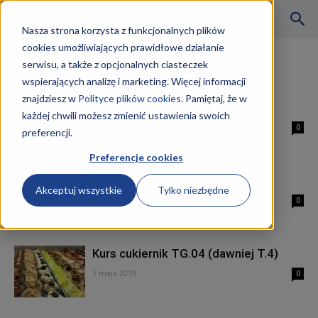
Szkoły
Nasza strona korzysta z funkcjonalnych plików
cookies umożliwiających prawidłowe działanie
Strona główna
Tagi
Cukiernik
serwisu, a także z opcjonalnych ciasteczek
Tag: cukiernik
wspierających analizę i marketing. Więcej informacji
KKZ
znajdziesz w
Polityce plików cookies.
Pamiętaj, że w
Kurs cukiernik TG.04 Wrocław
każdej chwili możesz zmienić ustawienia swoich
8 maja 2019
0
preferencji.
–
Preferencje cookies
Cukiernik zarobki
Akceptuj wszystkie
Tylko niezbędne
Aktualności
7 maja 2019
0
Kurs cukiernik TG.04 (dawniej T.4)
7 maja 2019
0