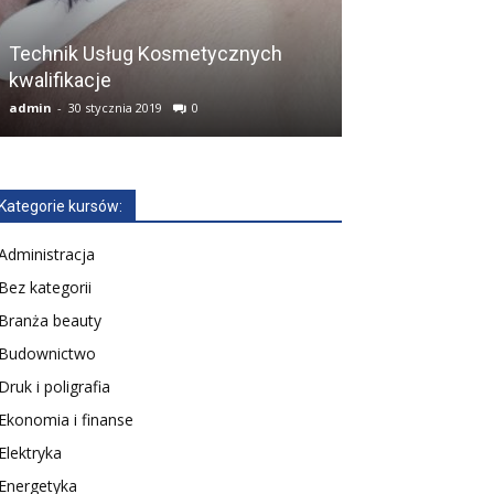
Technik Usług Kosmetycznych
Kurs Technik E
kwalifikacje
(dawniej E.7, E.
admin
-
30 stycznia 2019
0
admin
-
14 lutego 2
Kategorie kursów:
Administracja
Bez kategorii
Branża beauty
Budownictwo
Druk i poligrafia
Ekonomia i finanse
Elektryka
Energetyka