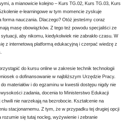
mi, a mianowicie kolejno – Kurs TG.02, Kurs TG.03, Kurs
 Szkolenie e-learningowe w tym momencie zyskuje
nna forma nauczania. Dlaczego? Otóż jesteśmy coraz
 mają masę obowiązków. Z tego też powodu specjaliści ze
sytuacji, aby nikomu, kiedykolwiek nie zabrakło czasu. W
ię z internetową platformą edukacyjną i czerpać wiedzę z
.
ystąpić do kursu online w zakresie technik technologii
niosek o dofinansowanie w najbliższym Urzędzie Pracy.
 do materiałów i do egzaminu w kwestii dostępu nigdy nie
wysokości zadania, docenia to Ministerstwo Edukacji
 chwili nie narzekają na bezrobocie. Kształcenie na
niu stacjonarnemu. Z tym, że w przypadku tej drugiej opcji
rozumie się tutaj nocleg, wyżywienie i zebranie