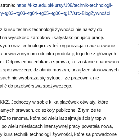
 stronie:
https://kkz.edu.pl/kursy/198/technik-technologii-
-tg02--tg03--tg04--tg05--tg06--tg17/src-BlogŻywności
 kursu technik technologii żywności nie należy do
ąd na wysokość zarobków i satysfakcjonującą pracę.
h oraz technologii czy też organizacja i nadzorowanie
 powierzonym im odcinku produkcji, to jedne z głównych
ści. Odpowiednia edukacja sprawia, że zostanie opanowana
twa spożywczego, działania maszyn, urządzeń stosowanych
ch nie wyobraża się sytuacji, że pracownik nie
trafić do przetwórstwa spożywczego.
KZ. Jednoczy w sobie kilka placówek oświaty, które
 samych prawach, co szkoły publiczne. Z tym że te
KZ to renoma, która od wielu lat zajmuje ścisły top w
iż po wielu miesiącach intensywnej pracy powstała nowa,
y kurs technik technologii żywności, które są prowadzone