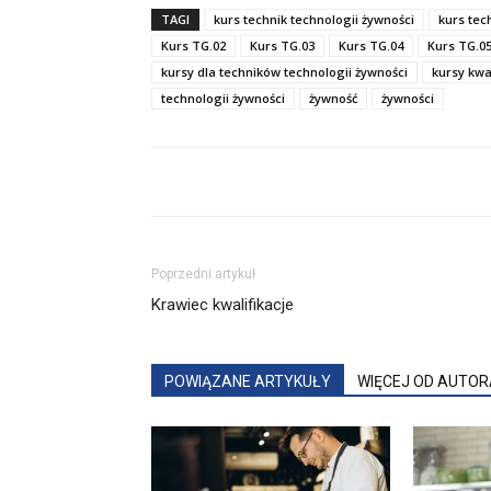
TAGI
kurs technik technologii żywności
kurs tec
Kurs TG.02
Kurs TG.03
Kurs TG.04
Kurs TG.0
kursy dla techników technologii żywności
kursy kwa
technologii żywności
żywność
żywności
Poprzedni artykuł
Krawiec kwalifikacje
POWIĄZANE ARTYKUŁY
WIĘCEJ OD AUTOR