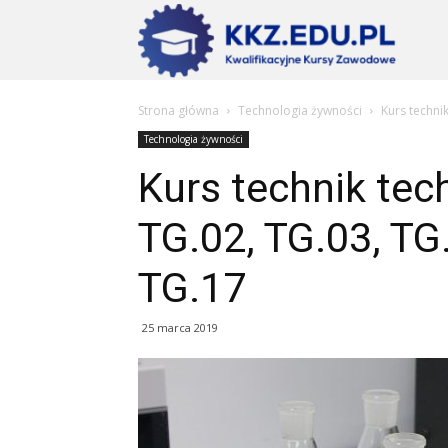
Szkoły
Strona główna
Technologia żywności
Kurs techni
KKZ
Technologia żywności
Kurs technik tec
–
TG.02, TG.03, TG.
TG.17
Aktualn
25 marca 2019