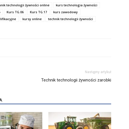
hnik technologii żywności online
kurs technologia żywności
5
Kurs TG.06
Kurs TG.17
kurs zawodowy
lifikacyjne
kursy online
technik technologii żywności
Następny artykuł
Technik technologii żywności zarobki
A