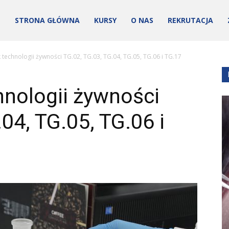
STRONA GŁÓWNA
KURSY
O NAS
REKRUTACJA
k technologii żywności TG.02, TG.03, TG.04, TG.05, TG.06 i TG.17
hnologii żywności
04, TG.05, TG.06 i
ości