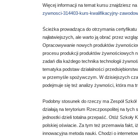
Więcej informacji na temat kursu znajdziesz na
zywnosci-314403-kurs-kwalifikacyjny-zawodowy
Ścieżka prowadząca do otrzymania certyfikatu z
najłatwiejszych, ale warto ją obrać przez wzgl
Opracowywanie nowych produktów żywnościowyc
procesu produkcji produktów żywnościowych na
zadań dla każdego technika technologii żywno
tematyka podstaw działalności przedsiębiors
w przemyśle spożywczym. W dzisiejszych czasa
podejmuje się też analizy żywności, która ma 
Podobny stosunek do rzeczy ma Zespół Szkół K
działają na terytorium Rzeczpospolitej na tych
jednostki dzieli totalna przepaść. Otóż Szkoły K
polskiej oświacie. Za tym też przemawia fakt, 
innowacyjna metoda nauki. Chodzi o internetow