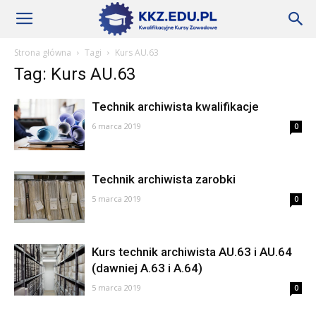
Szkoły
Strona główna
Tagi
Kurs AU.63
Tag: Kurs AU.63
KKZ
Technik archiwista kwalifikacje
6 marca 2019
0
–
Technik archiwista zarobki
Aktualności
5 marca 2019
0
Kurs technik archiwista AU.63 i AU.64
(dawniej A.63 i A.64)
5 marca 2019
0