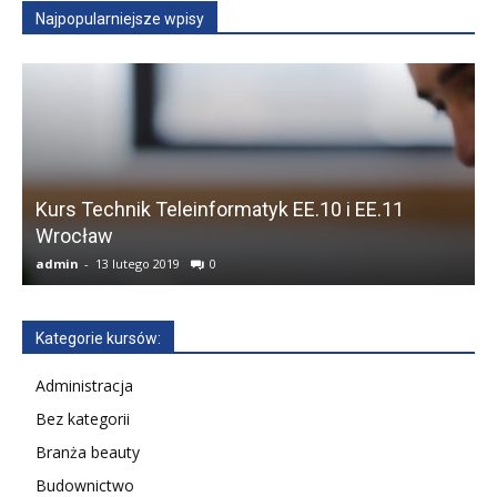
Najpopularniejsze wpisy
Kurs Technik Teleinformatyk EE.10 i EE.11
Wrocław
F
admin
-
13 lutego 2019
0
a
Kategorie kursów:
Administracja
Bez kategorii
Branża beauty
Budownictwo