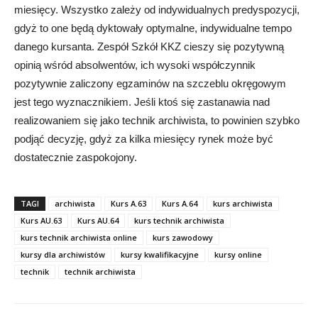
miesięcy. Wszystko zależy od indywidualnych predyspozycji,
gdyż to one będą dyktowały optymalne, indywidualne tempo
danego kursanta. Zespół Szkół KKZ cieszy się pozytywną
opinią wśród absolwentów, ich wysoki współczynnik
pozytywnie zaliczony egzaminów na szczeblu okręgowym
jest tego wyznacznikiem. Jeśli ktoś się zastanawia nad
realizowaniem się jako technik archiwista, to powinien szybko
podjąć decyzję, gdyż za kilka miesięcy rynek może być
dostatecznie zaspokojony.
TAGI
archiwista
Kurs A.63
Kurs A.64
kurs archiwista
Kurs AU.63
Kurs AU.64
kurs technik archiwista
kurs technik archiwista online
kurs zawodowy
kursy dla archiwistów
kursy kwalifikacyjne
kursy online
technik
technik archiwista