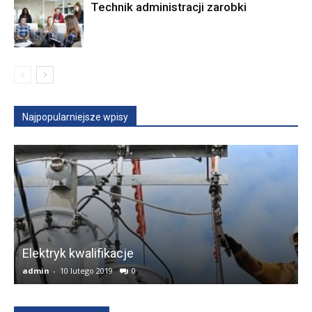
Technik administracji zarobki
Najpopularniejsze wpisy
w
Elektryk kwalifikacje
admin
-
10 lutego 2019
0
a