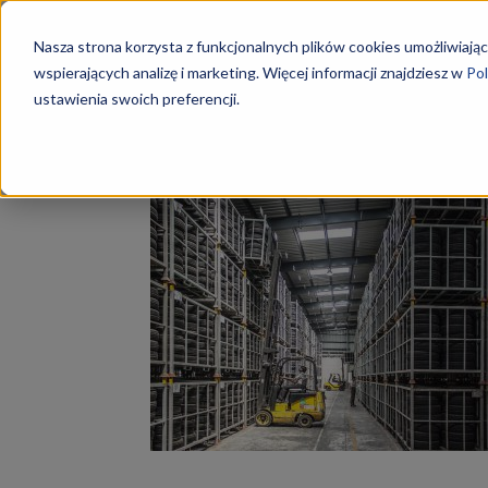
Szkoły
Nasza strona korzysta z funkcjonalnych plików cookies umożliwiając
wspierających analizę i marketing. Więcej informacji znajdziesz w
Pol
ustawienia swoich preferencji.
Strona główna
Tagi
Kurs magazynier-logistyk
KKZ
Tag: kurs magazynier-l
–
Aktualn