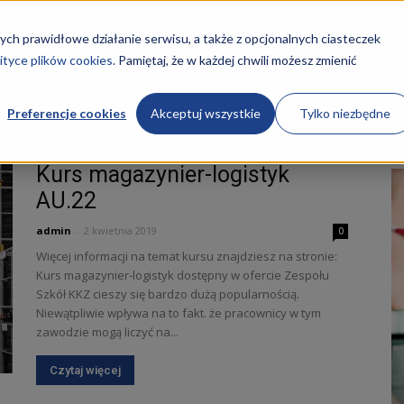
STRONA GŁÓWNA
KURSY
O NAS
REKRUTACJA
ych prawidłowe działanie serwisu, a także z opcjonalnych ciasteczek
ityce plików cookies.
Pamiętaj, że w każdej chwili możesz zmienić
Preferencje cookies
Akceptuj wszystkie
Tylko niezbędne
ogistyk
Kurs magazynier-logistyk
AU.22
admin
-
2 kwietnia 2019
0
ości
Więcej informacji na temat kursu znajdziesz na stronie:
Kurs magazynier-logistyk dostępny w ofercie Zespołu
Szkół KKZ cieszy się bardzo dużą popularnością.
Niewątpliwie wpływa na to fakt. że pracownicy w tym
zawodzie mogą liczyć na...
Czytaj więcej