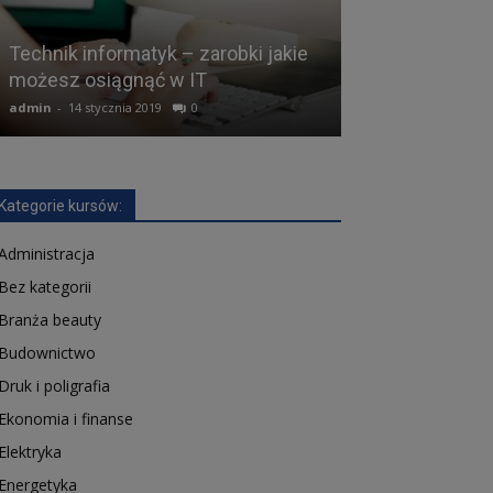
Co jest potrze
Technik informatyk – zarobki jakie
technik inform
możesz osiągnąć w IT
wiedza to pod
admin
-
14 stycznia 2019
0
admin
-
4 lutego 20
Kategorie kursów:
Administracja
Bez kategorii
Branża beauty
Budownictwo
Druk i poligrafia
Ekonomia i finanse
Elektryka
Energetyka