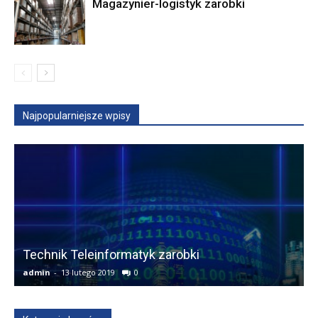
Magazynier-logistyk zarobki
Najpopularniejsze wpisy
Technik Teleinformatyk zarobki
F
admin
-
13 lutego 2019
0
a