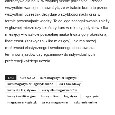
alternatywą dla nauki w zwykłej szkole policealnej. Przede
wszystkim warto jest zauważyć, że w trakcie kursu to przede
wszystkim uczestnik decyduje o szybkości nauki oraz w
formie przyswajanie wiedzy. To od jego zaangażowania zależy
w głównej mierze czy ukończy kurs w rok czy jedynie w kilka
miesięcy – w szkole policealnej nauka trwa z góry określoną
ilość czasu (zazwyczaj kilka miesięcy) i nie ma raczej
możliwości elastycznego i swobodnego dopasowania
terminów zjazdów czy egzaminów do indywidualnych
preferencji każdego ucznia.
TAGI
Kurs AU.22
kurs magazynier-logistyk
kurs magazynier-logistyk online
kurs zawodowy
kursy dla logistyków
kursy dla magazynierów
kursy kwalifikacyjne
kursy online
logistyka
magazynier
magazynier-logistyk
praca magazynier
szkolenia online