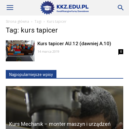
Szkoły
Strona główna
Tagi
Kurs tapicer
Tag: kurs tapicer
KKZ
Kurs tapicer AU.12 (dawniej A.10)
14 marca 2019
0
–
Najpopularniejsze wpisy
Aktualności
Kurs Mechanik – monter maszyn i urządzeń