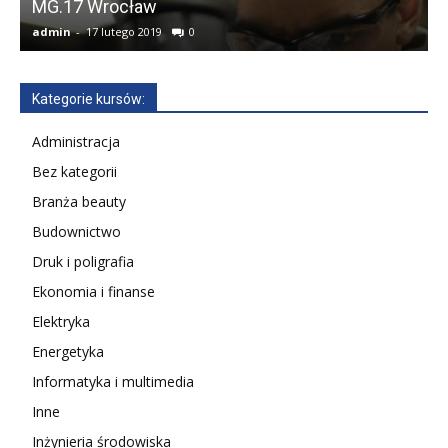
MG.17 Wrocław
T
admin
-
17 lutego 2019
0
a
Kategorie kursów:
Administracja
Bez kategorii
Branża beauty
Budownictwo
Druk i poligrafia
Ekonomia i finanse
Elektryka
Energetyka
Informatyka i multimedia
Inne
Inżynieria środowiska