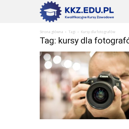
Szkoły
Strona główna
Tagi
Kursy dla fotografów
KKZ
Tag: kursy dla fotogra
–
Aktualn