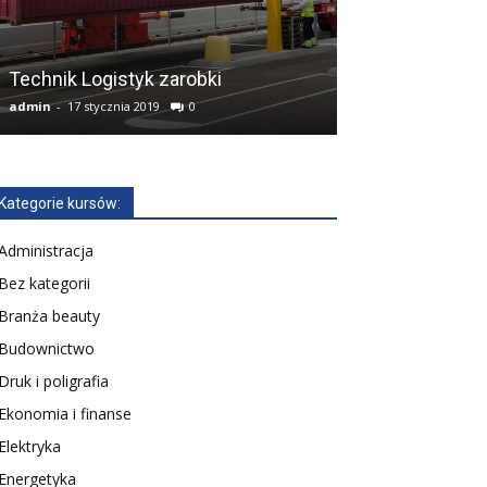
Mechanik Poj
Technik Logistyk zarobki
Samochodowyc
admin
-
17 stycznia 2019
0
admin
-
2 lutego 20
Kategorie kursów:
Administracja
Bez kategorii
Branża beauty
Budownictwo
Druk i poligrafia
Ekonomia i finanse
Elektryka
Energetyka