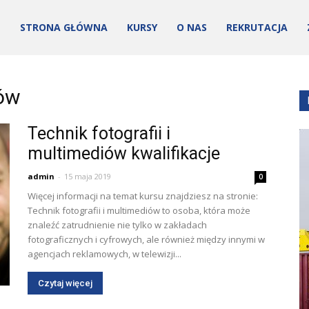
STRONA GŁÓWNA
KURSY
O NAS
REKRUTACJA
fów
Technik fotografii i
multimediów kwalifikacje
admin
-
15 maja 2019
0
ości
Więcej informacji na temat kursu znajdziesz na stronie:
Technik fotografii i multimediów to osoba, która może
znaleźć zatrudnienie nie tylko w zakładach
fotograficznych i cyfrowych, ale również między innymi w
agencjach reklamowych, w telewizji...
Czytaj więcej