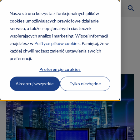
Szkoły
Nasza strona korzysta z funkcjonalnych plików
cookies umożliwiających prawidłowe działanie
Strona główna
Inne
serwisu, a także z opcjonalnych ciasteczek
Inne
wspierających analizę i marketing. Więcej informacji
KKZ
Technik Teleinformatyk
znajdziesz w
Polityce plików cookies.
Pamiętaj, że w
każdej chwili możesz zmienić ustawienia swoich
zarobki
preferencji.
–
13 lutego 2019
Preferencje cookies
Akceptuj wszystkie
Tylko niezbędne
Aktualności