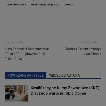
teleinformatyk
teleinformatyk praca
zarobki
Poprzedni artykuł
Następny artykuł
Kurs Technik Teleinformatyk
Technik Teleinformatyk
EE.10 i EE.11 (dawniej E.15,
kwalifikacje
E.13. i E.16)
POWIĄZANE ARTYKUŁY
WIĘCEJ OD AUTORA
Kwalifikacyjne Kursy Zawodowe (KKZ)
Dlaczego warto je robić Opinie