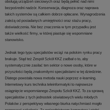
obsługą urządzeń sieciowych oraz będą pełnić nad nimi
bezpośredni nadzór. Konserwacja, diagnoza oraz naprawa
takich systemów są całkiem dobrze opłacane. Wynagrodzenia
zależą od posiadanych umiejętności oraz stażu pracy,
doświadczenia. Nie bez znaczenia w tym przypadku jest
także wielkość firmy, w której piastuje się wspomniane
stanowisko.
Jednak tego typu specjalistów wciąż na polskim rynku pracy
brakuje. Stąd też Zespół Szkół KKZ zadbał o to, aby
systematycznie zasilać ten sektor o nowe osoby, które w
przyszłości będą znakomitymi specjalistami w tej dziedzinie.
Dlatego powstała nowa metoda nauki poprzez e-learning.
Internetowy kurs technika teleinformatyki to najnowsze
osiągnięcie wspomnianego Zespołu Szkół KKZ. To za sprawą
specjalistów z tych jednostek oświatowych wielu młodych
Polaków z perspektywy własnego biurka natychmiast mogło
rozpocząć szkolenia. Za pośrednictwem komputera i stałej