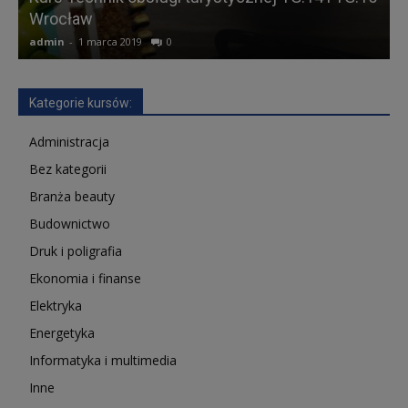
Wrocław
admin
-
1 marca 2019
0
a
Kategorie kursów:
Administracja
Bez kategorii
Branża beauty
Budownictwo
Druk i poligrafia
Ekonomia i finanse
Elektryka
Energetyka
Informatyka i multimedia
Inne