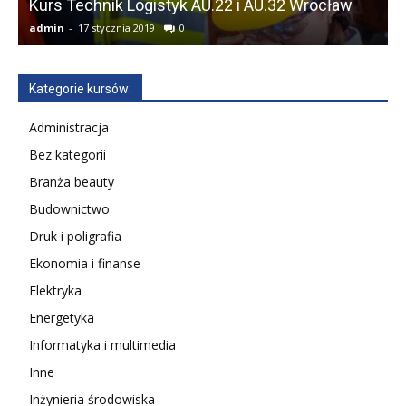
Kurs Technik Logistyk AU.22 i AU.32 Wrocław
admin
-
17 stycznia 2019
0
a
Kategorie kursów:
Administracja
Bez kategorii
Branża beauty
Budownictwo
Druk i poligrafia
Ekonomia i finanse
Elektryka
Energetyka
Informatyka i multimedia
Inne
Inżynieria środowiska