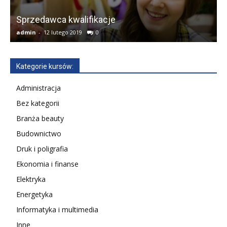
K
Sprzedawca kwalifikacje
admin
-
12 lutego 2019
0
a
Kategorie kursów:
Administracja
Bez kategorii
Branża beauty
Budownictwo
Druk i poligrafia
Ekonomia i finanse
Elektryka
Energetyka
Informatyka i multimedia
Inne