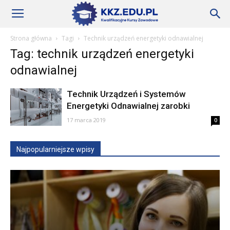
Szkoły
Strona główna
Tagi
Technik urządzeń energetyki odnawialnej
Tag: technik urządzeń energetyki
KKZ
odnawialnej
Technik Urządzeń i Systemów
–
Energetyki Odnawialnej zarobki
17 marca 2019
0
Aktualności
Najpopularniejsze wpisy