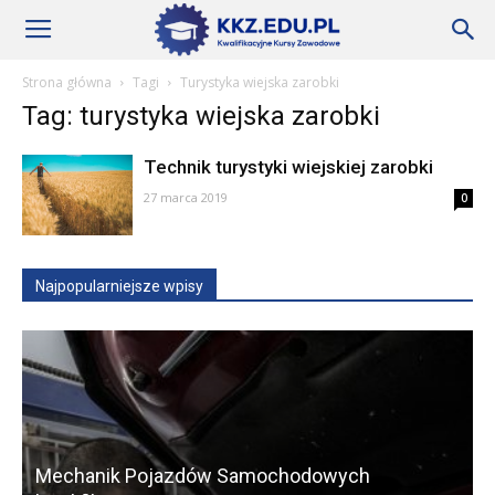
Szkoły
Strona główna
Tagi
Turystyka wiejska zarobki
Tag: turystyka wiejska zarobki
KKZ
Technik turystyki wiejskiej zarobki
27 marca 2019
0
–
Najpopularniejsze wpisy
Aktualności
Mechanik Pojazdów Samochodowych