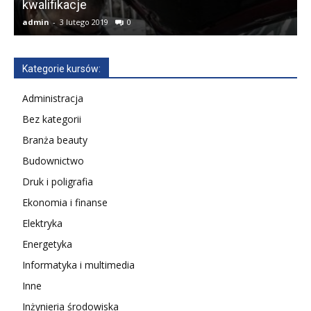
kwalifikacje
admin
-
3 lutego 2019
0
a
Kategorie kursów:
Administracja
Bez kategorii
Branża beauty
Budownictwo
Druk i poligrafia
Ekonomia i finanse
Elektryka
Energetyka
Informatyka i multimedia
Inne
Inżynieria środowiska