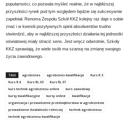
popularności, co pozwala myśleć realnie, że w najbliższej
przyszłości rynek pod tym względem będzie się sukcesywnie
zapełniał. Renoma Zespołu Szkół KKZ kolejny raz daje o sobie
znać i w kwestii pozytywnych opinii absolwentów trudno
stwierdzić, aby w najbliższej przyszłości działania tej jednostki
oświatowej miały stracić sens. Jest wręcz odwrotnie, Szkoły
KKZ sprawiają, że wiele osób ma szansę na zmianę swojego
życia zawodowego.
TAGI
agrobiznes
agrobiznes kwalifikacje
Kurs R.3
Kurs R.6
Kurs RL.03
Kurs RL.07
kurs technik agrobiznesu online
kurs zawodowy
kursy kwalifikacyjne
kursy online
kwalifikacje
organizacja i prowadzenie przedsiębiorstwa w agrobiznesie
prowadzenie działalności rolniczej
technik agrobiznesu
technik agrobiznesu kwalifikacje