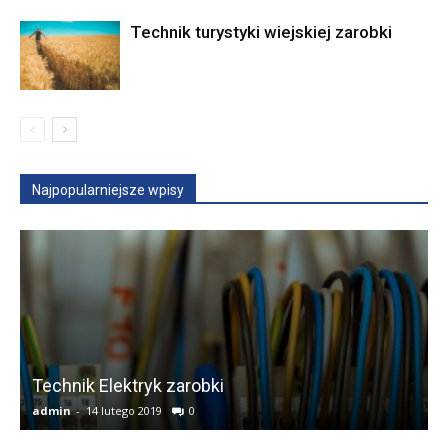
Technik turystyki wiejskiej zarobki
Najpopularniejsze wpisy
Technik Elektryk zarobki
admin
-
14 lutego 2019
0
a