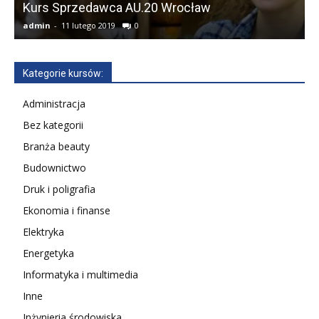
Kurs Sprzedawca AU.20 Wrocław
admin
-
11 lutego 2019
0
a
Kategorie kursów:
Administracja
Bez kategorii
Branża beauty
Budownictwo
Druk i poligrafia
Ekonomia i finanse
Elektryka
Energetyka
Informatyka i multimedia
Inne
Inżynieria środowiska