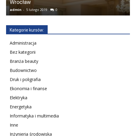
Wrocław
admin
-
5 lutego 2019
0
a
Kategorie kursów:
Administracja
Bez kategorii
Branża beauty
Budownictwo
Druk i poligrafia
Ekonomia i finanse
Elektryka
Energetyka
Informatyka i multimedia
Inne
Inżynieria środowiska