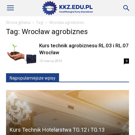
Szkoły
Strona główna
Tagi
Wrocław agrobiznes
Tag: Wrocław agrobiznes
KKZ
Kurs technik agrobiznesu RL.03 i RL.07
Wrocław
–
13 marca 2019
0
Najpopularniejsze wpisy
Aktualności
Kurs Technik Hotelarstwa TG.12 i TG.13