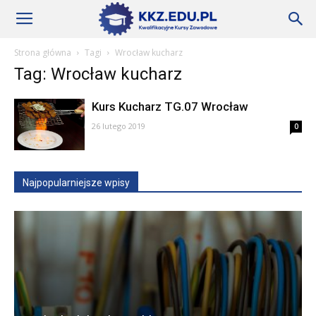
Szkoły
Strona główna
Tagi
Wrocław kucharz
Tag: Wrocław kucharz
KKZ
Kurs Kucharz TG.07 Wrocław
26 lutego 2019
0
–
Najpopularniejsze wpisy
Aktualności