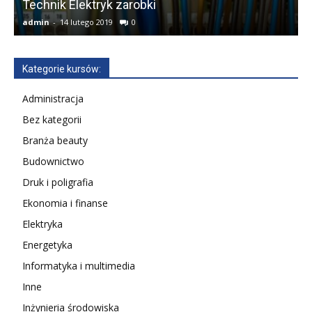
Technik Elektryk zarobki
admin
-
14 lutego 2019
0
a
Kategorie kursów:
Administracja
Bez kategorii
Branża beauty
Budownictwo
Druk i poligrafia
Ekonomia i finanse
Elektryka
Energetyka
Informatyka i multimedia
Inne
Inżynieria środowiska