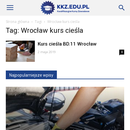
Szkoły
Strona główna
Tagi
Wrocław kurs cieśla
Tag: Wrocław kurs cieśla
KKZ
Kurs cieśla BD.11 Wrocław
2 maja 2019
0
–
Najpopularniejsze wpisy
Aktualności