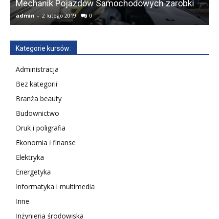
Mechanik Pojazdów Samochodowych zarobki
admin
-
2 lutego 2019
0
a
Kategorie kursów:
Administracja
Bez kategorii
Branża beauty
Budownictwo
Druk i poligrafia
Ekonomia i finanse
Elektryka
Energetyka
Informatyka i multimedia
Inne
Inżynieria środowiska