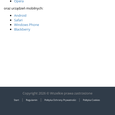
Opera
oraz urządzeń mobilnych:
Android
Safari
Windows Phone
Blackberry
Copyright 2026 © Wszelkie prawa zastrzeżone
|
|
|
Start
Regulamin
Polityka Ochrony Prywatności
Polityka Cookies