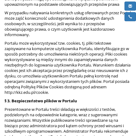
upoważnionym na podstawie obowiązujących przepisów prawa
W przypadku nabywania konkretnych usług oferowanych przez Portal
może zajść konieczność udostępnienia dodatkowych danych
osobowych, w szczególności, jeśli wynika to z przepisów
obowiązującego prawa, o czym użytkownik jest każdorazowo
informowany.
Portalu może wykorzystywać tzw. cookies, tj. pliki tekstowe
zapisywane na komputerze użytkownika Portalu, identyfikujące go w
sposób potrzebny do umożliwienia niektórych operacji. Pliki cookies
wykorzystywane są między innymi do zapamiętywania danych
niezbędnych do logowania użytkownika Portalu. Warunkiem działania
cookies jest ich akceptacja przez przeglądarkę oraz nieusuwanie ich z
dysku, co umożliwia użytkownikom Portalu pełną kontrolę nad
operacjami związanymi z wykorzystaniem tych plików. Portal posiada
odrębną Politykę Plików Cookies dostępną pod adresem
http://kkz.edu.pl/cookie.
§ 3. Bezpieczeństwo plików w Portalu
Prezentowane w Portalu treści składają w większości z testów,
podzielonych na odpowiednie kategorie, wraz z sugerowanymi
rozwiązaniami. Wszystkie publikowane treści sprawdzane są na
bieżąco przez administratora pod kątem ochrony przed wirusami i
szkodliwym oprogramowaniem. Administrator Portalu rekomenduje