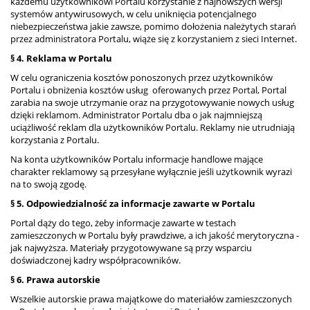
każdemu użytkownikowi Portalu korzystanie z najnowszych wersji
systemów antywirusowych, w celu uniknięcia potencjalnego
niebezpieczeństwa jakie zawsze, pomimo dołożenia należytych starań
przez administratora Portalu, wiąże się z korzystaniem z sieci Internet.
§ 4. Reklama w Portalu
W celu ograniczenia kosztów ponoszonych przez użytkowników
Portalu i obniżenia kosztów usług oferowanych przez Portal, Portal
zarabia na swoje utrzymanie oraz na przygotowywanie nowych usług
dzięki reklamom. Administrator Portalu dba o jak najmniejszą
uciążliwość reklam dla użytkowników Portalu. Reklamy nie utrudniają
korzystania z Portalu.
Na konta użytkowników Portalu informacje handlowe mające
charakter reklamowy są przesyłane wyłącznie jeśli użytkownik wyrazi
na to swoją zgodę.
§ 5. Odpowiedzialność za informacje zawarte w Portalu
Portal dąży do tego, żeby informacje zawarte w testach
zamieszczonych w Portalu były prawdziwe, a ich jakość merytoryczna -
jak najwyższa. Materiały przygotowywane są przy wsparciu
doświadczonej kadry współpracowników.
§ 6. Prawa autorskie
Wszelkie autorskie prawa majątkowe do materiałów zamieszczonych