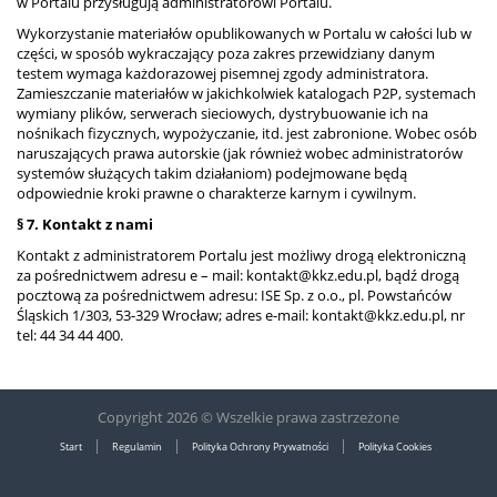
w Portalu przysługują administratorowi Portalu.
Wykorzystanie materiałów opublikowanych w Portalu w całości lub w
części, w sposób wykraczający poza zakres przewidziany danym
testem wymaga każdorazowej pisemnej zgody administratora.
Zamieszczanie materiałów w jakichkolwiek katalogach P2P, systemach
wymiany plików, serwerach sieciowych, dystrybuowanie ich na
nośnikach fizycznych, wypożyczanie, itd. jest zabronione. Wobec osób
naruszających prawa autorskie (jak również wobec administratorów
systemów służących takim działaniom) podejmowane będą
odpowiednie kroki prawne o charakterze karnym i cywilnym.
§ 7. Kontakt z nami
Kontakt z administratorem Portalu jest możliwy drogą elektroniczną
za pośrednictwem adresu e – mail: kontakt@kkz.edu.pl, bądź drogą
pocztową za pośrednictwem adresu: ISE Sp. z o.o., pl. Powstańców
Śląskich 1/303, 53-329 Wrocław; adres e-mail: kontakt@kkz.edu.pl, nr
tel: 44 34 44 400.
Copyright 2026 © Wszelkie prawa zastrzeżone
|
|
|
Start
Regulamin
Polityka Ochrony Prywatności
Polityka Cookies