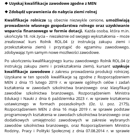
❖ Uzyskaj kwalifikacje zawodowe zgodne z MEN
❖ Zdobądź uprawnienia do nabycia ziemi rolnej
Kwalifikacje rolnicze
są obecnie niezwykle cenione,
umożliwiają
prowadzenie własnego gospodarstwa rolnego oraz uzyskiwanie
wsparcia finansowego w formie dotacji.
Każda osoba, która m.in.
ukończyła 18. rok życia – niezależnie od swojego wykształcenia – może
zrealizować kurs Rolnik ROL.04 (z instrukcją zakupu ziemi i
przekształcenia ziemi) i przystąpić do egzaminu zawodowego,
zdobywając tym samym nowe możliwości zawodowe.
Po ukończeniu kwalifikacyjnego kursu zawodowego Rolnik ROL.04 (z
instrukcją zakupu ziemi i przekształcenia ziemi), kursant
uzyskuje
kwalifikacje zawodowe
z zakresu prowadzenia produkcji rolniczej.
Uzyskane w ten sposób kwalifikacje są zgodne z Rozporządzeniem
MEN z dnia 15 lutego 2019 r. w sprawie ogólnych celów i zadań
kształcenia w zawodach szkolnictwa branżowego oraz klasyfikacji
zawodów szkolnictwa branżowego, Rozporządzeniem Ministra
Edukacji i Nauki z dnia 6 października 2023 r. w sprawie kształcenia
ustawicznego w formach pozaszkolnych (Dz. U. poz. 2175),
Rozporządzeniem MEN z dnia 16 maja 2019 r. w sprawie podstaw
programowych kształcenia w zawodach szkolnictwa branżowego oraz
dodatkowych umiejętności zawodowych w zakresie wybranych
zawodów szkolnictwa branżowego, oraz Rozporządzeniem Ministra
Rodziny, Pracy i Polityki Społecznej z dnia 07.08.2014 r. w sprawie