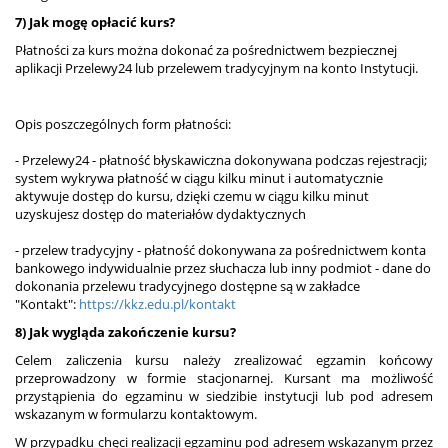
7) Jak mogę opłacić kurs?
Płatności za kurs można dokonać za pośrednictwem bezpiecznej
aplikacji Przelewy24 lub przelewem tradycyjnym na konto Instytucji.
Opis poszczególnych form płatności:
- Przelewy24 - płatność błyskawiczna dokonywana podczas rejestracji;
system wykrywa płatność w ciągu kilku minut i automatycznie
aktywuje dostęp do kursu, dzięki czemu w ciągu kilku minut
uzyskujesz dostęp do materiałów dydaktycznych
- przelew tradycyjny - płatność dokonywana za pośrednictwem konta
bankowego indywidualnie przez słuchacza lub inny podmiot - dane do
dokonania przelewu tradycyjnego dostępne są w zakładce
"Kontakt":
https://kkz.edu.pl/kontakt
8) Jak wygląda zakończenie kursu?
Celem zaliczenia kursu należy zrealizować egzamin końcowy
przeprowadzony w formie stacjonarnej. Kursant ma możliwość
przystąpienia do egzaminu w siedzibie instytucji lub pod adresem
wskazanym w formularzu kontaktowym.
W przypadku chęci realizacji egzaminu pod adresem wskazanym przez