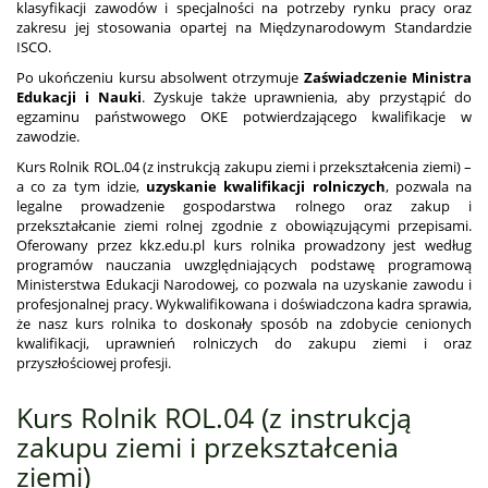
klasyfikacji zawodów i specjalności na potrzeby rynku pracy oraz
zakresu jej stosowania opartej na Międzynarodowym Standardzie
ISCO.
Po ukończeniu kursu absolwent otrzymuje
Zaświadczenie Ministra
Edukacji i Nauki
. Zyskuje także uprawnienia, aby przystąpić do
egzaminu państwowego OKE potwierdzającego kwalifikacje w
zawodzie.
Kurs Rolnik ROL.04 (z instrukcją zakupu ziemi i przekształcenia ziemi) –
a co za tym idzie,
uzyskanie kwalifikacji rolniczych
, pozwala na
legalne prowadzenie gospodarstwa rolnego oraz zakup i
przekształcanie ziemi rolnej zgodnie z obowiązującymi przepisami.
Oferowany przez kkz.edu.pl kurs rolnika prowadzony jest według
programów nauczania uwzględniających podstawę programową
Ministerstwa Edukacji Narodowej, co pozwala na uzyskanie zawodu i
profesjonalnej pracy. Wykwalifikowana i doświadczona kadra sprawia,
że nasz kurs rolnika to doskonały sposób na zdobycie cenionych
kwalifikacji, uprawnień rolniczych do zakupu ziemi i oraz
przyszłościowej profesji.
Kurs Rolnik ROL.04 (z instrukcją
zakupu ziemi i przekształcenia
ziemi)