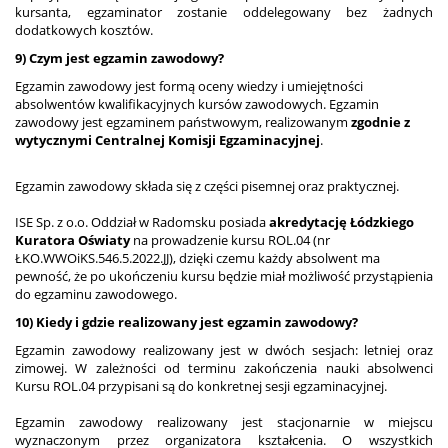
kursanta, egzaminator zostanie oddelegowany bez żadnych
dodatkowych kosztów.
9) Czym jest egzamin zawodowy?
Egzamin zawodowy jest formą oceny wiedzy i umiejętności
absolwentów kwalifikacyjnych kursów zawodowych. Egzamin
zawodowy jest egzaminem państwowym, realizowanym
zgodnie z
wytycznymi Centralnej Komisji Egzaminacyjnej
.
Egzamin zawodowy składa się z części pisemnej oraz praktycznej.
ISE Sp. z o.o. Oddział w Radomsku posiada
akredytację Łódzkiego
Kuratora Oświaty
na prowadzenie kursu ROL.04 (nr
ŁKO.WWOiKS.546.5.2022.JJ), dzięki czemu każdy absolwent ma
pewność, że po ukończeniu kursu będzie miał możliwość przystąpienia
do egzaminu zawodowego.
10) Kiedy i gdzie realizowany jest egzamin zawodowy?
Egzamin zawodowy realizowany jest w dwóch sesjach: letniej oraz
zimowej. W zależności od terminu zakończenia nauki absolwenci
Kursu ROL.04 przypisani są do konkretnej sesji egzaminacyjnej.
Egzamin zawodowy realizowany jest stacjonarnie w miejscu
wyznaczonym przez organizatora kształcenia. O wszystkich