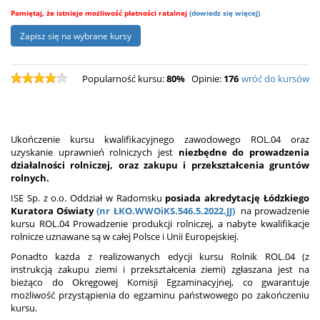
Pamiętaj, że istnieje możliwość płatności ratalnej
(dowiedz się więcej)
Popularność kursu:
80%
Opinie:
176
wróć do kursów
Ukończenie kursu kwalifikacyjnego zawodowego ROL.04 oraz
uzyskanie uprawnień rolniczych jest
niezbędne do prowadzenia
działalności rolniczej, oraz zakupu i przekształcenia gruntów
rolnych.
ISE Sp. z o.o. Oddział w Radomsku
posiada akredytację Łódzkiego
Kuratora Oświaty
(nr ŁKO.WWOiKS.546.5.2022.JJ)
na prowadzenie
kursu ROL.04 Prowadzenie produkcji rolniczej, a nabyte kwalifikacje
rolnicze uznawane są w całej Polsce i Unii Europejskiej.
Ponadto każda z realizowanych edycji kursu Rolnik ROL.04 (z
instrukcją zakupu ziemi i przekształcenia ziemi) zgłaszana jest na
bieżąco do Okręgowej Komisji Egzaminacyjnej, co gwarantuje
możliwość przystąpienia do egzaminu państwowego po zakończeniu
kursu.