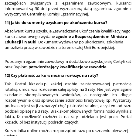
szczegółach związanych z egzaminem zawodowym, kursanci
informowani są 30 dni przed wyznaczoną datą egzaminu, zgodnie z
wytycznymi Centralnej Komisji Egzaminacyjnej.
11) Jakie dokumenty uzyskam po ukończeniu kursu?
Absolwent kursu uzyskuje Zaświadczenie ukończenia kwalifikacyjnego
kursu zawodowego wydane
zgodnie z Rozporządzeniem Ministra
Edukacji i Nauki
. Dokument wydawany po ukończeniu szkolenia
umożliwia pracę w zawodzie na terenie całej Unii Europejskiej.
Po zdanym egzaminie zawodowym dodatkowo uzyskuje się Certyfikat
oraz Dyplom
potwierdzający kwalifikacje w zawodzie
.
12) Czy płatność za kurs można rozłożyć na raty?
Tak. Portal kkz.edu.pl każdej osobie zainteresowanej płatnością
ratalną, umożliwia rozłożenie całej opłaty na 3 raty. Nie jest wymagane
składanie skomplikowanych wniosków, a następnie ich długie
rozpatrywanie oraz sprawdzanie zdolności kredytowej itp. Wystarczy
podczas rejestracji zaznaczyć chęć płatności ratalnej, a system od razu
podzieli opłatę na 3 raty. Brak skomplikowanych formalności wynika z
faktu, iż możliwość rozłożenia na raty udzielana jest przez Portal
kkz.edu.pl bez instytucji pośredniczących.
Kurs rolnika online można rozpocząć od razu po uiszczeniu pierwszej
wpłaty.