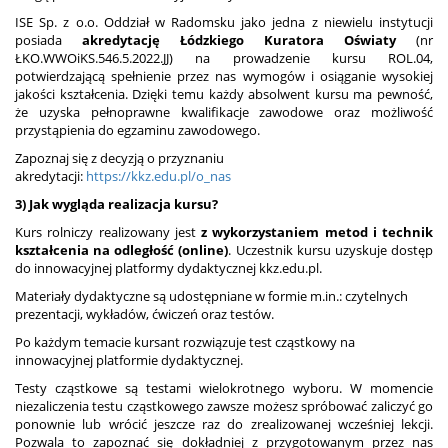
ISE Sp. z o.o. Oddział w Radomsku jako jedna z niewielu instytucji
posiada
akredytację Łódzkiego Kuratora Oświaty
(nr
ŁKO.WWOiKS.546.5.2022.JJ) na prowadzenie kursu ROL.04,
potwierdzającą spełnienie przez nas wymogów i osiąganie wysokiej
jakości kształcenia. Dzięki temu każdy absolwent kursu ma pewność,
że uzyska pełnoprawne kwalifikacje zawodowe oraz możliwość
przystąpienia do egzaminu zawodowego.
Zapoznaj się z decyzją o przyznaniu
akredytacji:
https://kkz.edu.pl/o_nas
3) Jak wygląda realizacja kursu?
Kurs rolniczy realizowany jest
z wykorzystaniem metod i technik
kształcenia na odległość (online)
. Uczestnik kursu uzyskuje dostęp
do innowacyjnej platformy dydaktycznej kkz.edu.pl.
Materiały dydaktyczne są udostępniane w formie m.in.: czytelnych
prezentacji, wykładów, ćwiczeń oraz testów.
Po każdym temacie kursant rozwiązuje test cząstkowy na
innowacyjnej platformie dydaktycznej.
Testy cząstkowe są testami wielokrotnego wyboru. W momencie
niezaliczenia testu cząstkowego zawsze możesz spróbować zaliczyć go
ponownie lub wrócić jeszcze raz do zrealizowanej wcześniej lekcji.
Pozwala to zapoznać się dokładniej z przygotowanym przez nas