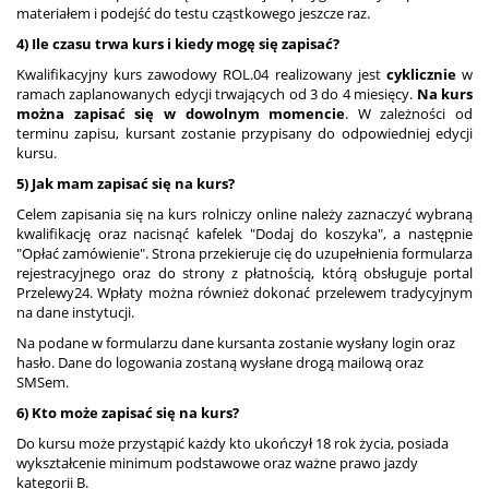
materiałem i podejść do testu cząstkowego jeszcze raz.
4) Ile czasu trwa kurs i kiedy mogę się zapisać?
Kwalifikacyjny kurs zawodowy ROL.04 realizowany jest
cyklicznie
w
ramach zaplanowanych edycji trwających od 3 do 4 miesięcy.
Na kurs
można zapisać się w dowolnym momencie
. W zależności od
terminu zapisu, kursant zostanie przypisany do odpowiedniej edycji
kursu.
5) Jak mam zapisać się na kurs?
Celem zapisania się na kurs rolniczy online należy zaznaczyć wybraną
kwalifikację oraz nacisnąć kafelek "Dodaj do koszyka", a następnie
"Opłać zamówienie". Strona przekieruje cię do uzupełnienia formularza
rejestracyjnego oraz do strony z płatnością, którą obsługuje portal
Przelewy24. Wpłaty można również dokonać przelewem tradycyjnym
na dane instytucji.
Na podane w formularzu dane kursanta zostanie wysłany login oraz
hasło. Dane do logowania zostaną wysłane drogą mailową oraz
SMSem.
6) Kto może zapisać się na kurs?
Do kursu może przystąpić każdy kto ukończył 18 rok życia, posiada
wykształcenie minimum podstawowe oraz ważne prawo jazdy
kategorii B.