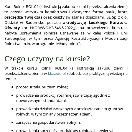
Kurs Rolnik ROL.04 (z instrukcją zakupu ziemi i przekształcenia ziemi)
to przede wszystkim komfortowa i elastyczna forma nauki, która
oszczędza Twój czas oraz koszty
związane z dojazdami. ISE Sp. z o.o.
Oddział w Radomsku posiada
akredytację Łódzkiego Kuratora
Oświaty
(nr ŁKO.WWOiKS.546.5.2022.JJ) na prowadzenie kursu, a
nabyte uprawnienia rolnicze uznawane są w całej Polsce i Unii
Europejskiej, w tym przez Agencję Restrukturyzacji i Modernizacji
Rolnictwa m.in. w programie “Młody rolnik”.
Czego uczymy na kursie?
W trakcie kursu Rolnik ROL.04 (z instrukcją zakupu ziemi i
przekształcenia ziemi) w
kkz.edu.pl
zdobędziesz praktyczną wiedzę na
temat:
procedur zakupu ziemi rolnej;
prowadzenia produkcji roślinnej i zwierzęcej zgodnie z
nowoczesnymi standardami;
prowadzenia działań związanych z przekształcaniem gruntów
rolnych, w tym zmiany przeznaczenia ziemi;
zarządzania gospodarstwem rolnym;
prowadzenia sprzedaży produktów rolniczych i zwierząt