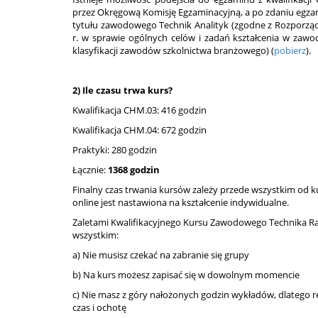
przez Okręgową Komisję Egzaminacyjną, a po zdaniu egza
tytułu zawodowego Technik Analityk (zgodne z Rozporzą
r. w sprawie ogólnych celów i zadań kształcenia w zaw
klasyfikacji zawodów szkolnictwa branżowego) (
pobierz
).
2) Ile czasu trwa kurs?
Kwalifikacja CHM.03: 416 godzin
Kwalifikacja CHM.04: 672 godzin
Praktyki: 280 godzin
Łącznie:
1368 godzin
Finalny czas trwania kursów zależy przede wszystkim od k
online jest nastawiona na kształcenie indywidualne.
Zaletami Kwalifikacyjnego Kursu Zawodowego Technika R
wszystkim:
a) Nie musisz czekać na zabranie się grupy
b) Na kurs możesz zapisać się w dowolnym momencie
c) Nie masz z góry nałożonych godzin wykładów, dlatego re
czas i ochotę