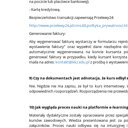
na poczcie lub placówce bankowej);
- Kartę kredytową.
Bezpieczeństwo transakcji zapewniają Przelewy24:
http://www.przelewy24.pl/cms,60,polityka_prywatnosci.h
Generowanie faktury:
Aby wygenerować fakturę wystarczy w formularzu rejest
wystawienie faktury” oraz wypełnić dane niezbędne do 
automatycznie wygenerowana na koncie kursanta po
generować faktury w przypadku, kiedy kursant korzysta 
maila na adres:
kontakt@kkz.edu.pl
z prośbą o wystawien
9) Czy na dokumentach jest adnotacja, że kurs odbył
Nie. Nigdzie nie ma zapisu, że był to kurs internetowy
odpowiednich rozporządzeń. Rozporządzenia nie przewiduj
10) Jak wygląda proces nauki na platformie e-learni
Materiały dydaktyczne zostały opracowane przez specjali
kursów zawodowych. Wiedza prezentowana jest za pom
załączników. Proces nauki odbywa się na intuicyjnej 