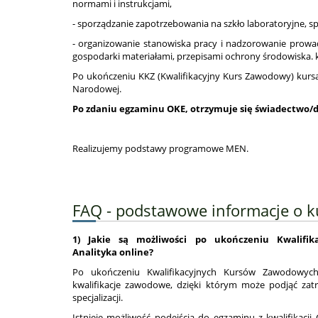
normami i instrukcjami,
- sporządzanie zapotrzebowania na szkło laboratoryjne, 
- organizowanie stanowiska pracy i nadzorowanie prowad
gospodarki materiałami, przepisami ochrony środowiska. 
Po ukończeniu KKZ (Kwalifikacyjny Kurs Zawodowy) kurs
Narodowej.
Po zdaniu egzaminu OKE, otrzymuje się świadectwo/
Realizujemy podstawy programowe MEN.
FAQ - podstawowe informacje o k
1) Jakie są możliwości po ukończeniu Kwalifi
Analityka online?
Po ukończeniu Kwalifikacyjnych Kursów Zawodowych
kwalifikacje zawodowe, dzięki którym może podjąć zat
specjalizacji.
Istnieje możliwość podejścia do egzaminu z kwalifikac