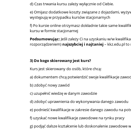
d) Czas trwania kursu zależy wyłącznie od Ciebie.
e) Omijasz dodatkowe koszty związane z dojazdami, wyżyw
występują w przypadku kursów stacjonarnych
f) Po kursie online otrzymasz dokładnie takie same kwalif
kursu w formie stacjonarnej
Podsumowując:
Jeśli zależy Ci na uzyskaniu w/w kwalifika
rozporządzeniem)
najszybciej i najtaniej
– kkz.edu.pl to 
3) Do kogo skierowany jest kurs?
Kurs jest skierowany do osób, które chcą:
a) dokumentem chcą potwierdzić swoje kwalifikacje zaw
b) zdobyć nowy zawód
c) uzupełnić wiedzę w danym zawodzie
d) zdobyć uprawnienia do wykonywania danego zawodu
e) podnieść kwalifikacje w zakresie danego zawodu na pot
f) uzyskać nowe kwalifikacje zawodowe na rynku pracy
g) podjąć dalsze kształcenie lub doskonalenie zawodowe 