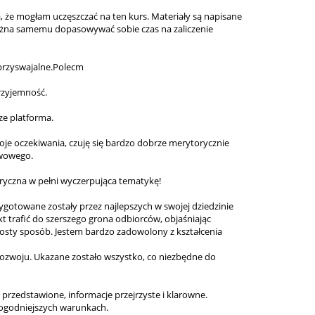
 że mogłam uczęszczać na ten kurs. Materiały są napisane
ożna samemu dopasowywać sobie czas na zaliczenie
 przyswajalne.Polecm
przyjemność.
dze platforma.
 moje oczekiwania, czuję się bardzo dobrze merytorycznie
wowego.
ryczna w pełni wyczerpująca tematykę!
ygotowane zostały przez najlepszych w swojej dziedzinie
nkt trafić do szerszego grona odbiorców, objaśniając
osty sposób. Jestem bardzo zadowolony z kształcenia
 rozwoju. Ukazane zostało wszystko, co niezbędne do
 przedstawione, informacje przejrzyste i klarowne.
dogodniejszych warunkach.