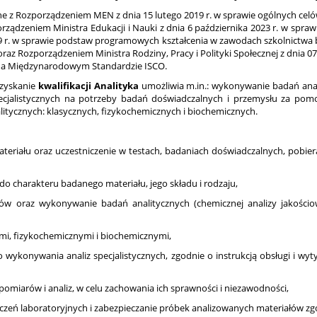
e z Rozporządzeniem MEN z dnia 15 lutego 2019 r. w sprawie ogólnych cel
ządzeniem Ministra Edukacji i Nauki z dnia 6 października 2023 r. w spra
019 r. w sprawie podstaw programowych kształcenia w zawodach szkolnict
Rozporządzeniem Ministra Rodziny, Pracy i Polityki Społecznej z dnia 07.0
a na Międzynarodowym Standardzie ISCO.
uzyskanie
kwalifikacji Analityka
umożliwia m.in.: wykonywanie badań ana
cjalistycznych na potrzeby badań doświadczalnych i przemysłu za pomo
tycznych: klasycznych, fizykochemicznych i biochemicznych.
teriału oraz uczestniczenie w testach, badaniach doświadczalnych, pob
do charakteru badanego materiału, jego składu i rodzaju,
oraz wykonywanie badań analitycznych (chemicznej analizy jakościowej
mi, fizykochemicznymi i biochemicznymi,
do wykonywania analiz specjalistycznych, zgodnie o instrukcją obsługi i 
pomiarów i analiz, w celu zachowania ich sprawności i niezawodności,
czeń laboratoryjnych i zabezpieczanie próbek analizowanych materiałów zg