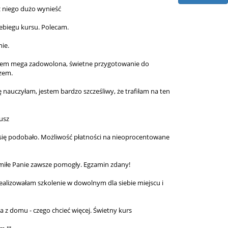
z niego dużo wynieść
ebiegu kursu. Polecam.
ie.
estem mega zadowolona, świetne przygotowanie do
zem.
ę nauczyłam, jestem bardzo szcześliwy, że trafiłam na ten
iusz
i się podobało. Możliwość płatności na nieoprocentowane
, miłe Panie zawsze pomogły. Egzamin zdany!
ealizowałam szkolenie w dowolnym dla siebie miejscu i
a z domu - czego chcieć więcej. Świetny kurs