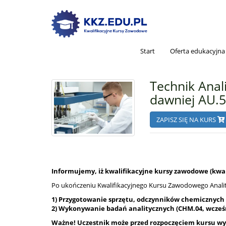
Start
Oferta edukacyjna
Technik Anal
dawniej AU.5
ZAPISZ SIĘ NA KURS
Informujemy, iż kwalifikacyjne kursy zawodowe (kwali
Po ukończeniu Kwalifikacyjnego Kursu Zawodowego Analit
1) Przygotowanie sprzętu, odczynników chemicznych 
2) Wykonywanie badań analitycznych (CHM.04, wcześn
Ważne! Uczestnik może przed rozpoczęciem kursu wybr