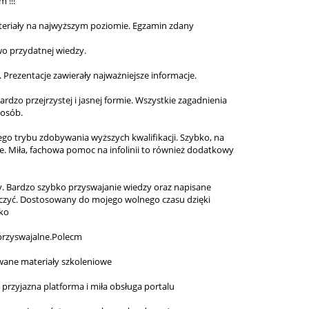
m !!!
materiały na najwyższym poziomie. Egzamin zdany
o przydatnej wiedzy.
. Prezentacje zawierały najważniejsze informacje.
rdzo przejrzystej i jasnej formie. Wszystkie zagadnienia
posób.
ego trybu zdobywania wyższych kwalifikacji. Szybko, na
e. Miła, fachowa pomoc na infolinii to również dodatkowy
y. Bardzo szybko przyswajanie wiedzy oraz napisane
auczyć. Dostosowany do mojego wolnego czasu dzięki
ko
 przyswajalne.Polecm
wane materiały szkoleniowe
 przyjazna platforma i miła obsługa portalu