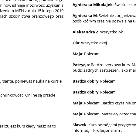
Agnieszka Mikołajek
: Świetnie z
minów istnieje możliwość uzyskania
dzeniem MEN z dnia 15 lutego 2019
Agnieszka M
: Świetnie zorganizow
odach szkolnictwa branżowego oraz
osób,którym czas nie pozwala na uc
Aleksandra Z
: Wszystko ok
Ola
: Wszystko okej
Maja
: Polecam
Patrycja
: Bardzo rzeczowy kurs. 
budzi żadnych zastrzeżeń. Jako ma
ursanta, ponieważ nauka na kursie
Bardzo dobry
: Polecam
Bardzo dobry
: Polecam
achunkowości Online są przede
Maja
: Polecam. Bardzo czytelnie p
Maja
: Polecam. Materiały przedsta
Sławek
: Kurs pomógł mi przygot
alizujesz kurs kiedy masz na to
informacji . Profesjonalizm .