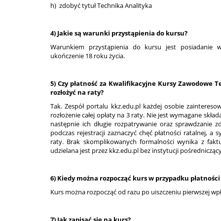
h) zdobyć tytuł Technika Analityka
4) Jakie są warunki przystąpienia do kursu?
Warunkiem przystąpienia do kursu jest posiadanie 
ukończenie 18 roku życia.
5) Czy płatność za Kwalifikacyjne Kursy Zawodowe 
rozłożyć na raty?
Tak. Zespół portalu kkz.edu.pl każdej osobie zainteresow
rozłożenie całej opłaty na 3 raty. Nie jest wymagane skł
następnie ich długie rozpatrywanie oraz sprawdzanie zd
podczas rejestracji zaznaczyć chęć płatności ratalnej, a 
raty. Brak skomplikowanych formalności wynika z faktu
udzielana jest przez kkz.edu.pl bez instytucji pośrednicząc
6) Kiedy można rozpocząć kurs w przypadku płatności
Kurs można rozpocząć od razu po uiszczeniu pierwszej wpł
7) Jak zapisać się na kurs?