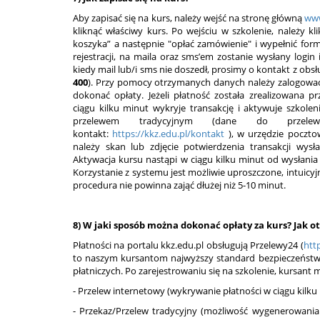
Aby zapisać się na kurs, należy wejść na stronę główną
www
kliknąć właściwy kurs. Po wejściu w szkolenie, należy 
koszyka” a następnie "opłać zamówienie" i wypełnić form
rejestracji, na maila oraz sms’em zostanie wysłany login
kiedy mail lub/i sms nie doszedł, prosimy o kontakt z obsł
400
). Przy pomocy otrzymanych danych należy zalogować 
dokonać opłaty. Jeżeli płatność została zrealizowana
ciągu kilku minut wykryje transakcję i aktywuje szkoleni
przelewem tradycyjnym (dane do przel
kontakt:
https://kkz.edu.pl/kontakt
), w urzędzie poczt
należy skan lub zdjęcie potwierdzenia transakcji wys
Aktywacja kursu nastąpi w ciągu kilku minut od wysłania 
Korzystanie z systemu jest możliwie uproszczone, intuicyj
procedura nie powinna zająć dłużej niż 5-10 minut.
8) W jaki sposób można dokonać opłaty za kurs? Jak o
Płatności na portalu kkz.edu.pl obsługują Przelewy24 (
htt
to naszym kursantom najwyższy standard bezpieczeństw
płatniczych. Po zarejestrowaniu się na szkolenie, kursant
- Przelew internetowy (wykrywanie płatności w ciągu kilku
- Przekaz/Przelew tradycyjny (możliwość wygenerowania