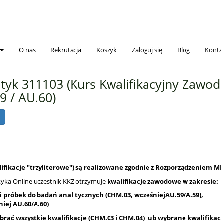
O nas
Rekrutacja
Koszyk
Zaloguj się
Blog
Kont
ityk 311103 (Kurs Kwalifikacyjny Zaw
9 / AU.60)
fikacje "trzyliterowe") są realizowane zgodnie z Rozporządzeniem ME
yka Online uczestnik KKZ otrzymuje
kwalifikacje zawodowe w zakresie:
i próbek do badań analitycznych (CHM.03, wcześniej
AU.59/
A.59),
iej AU.60/A.60)
ać wszystkie kwalifikacje (
CHM.03
i
CHM.04
) lub wybrane kwalifikac