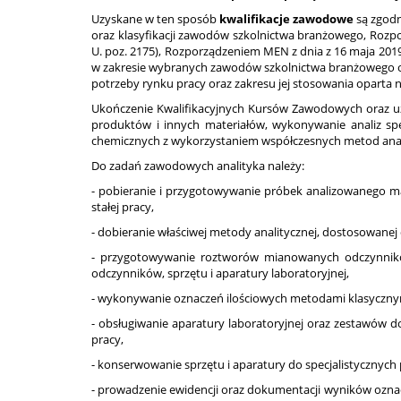
Uzyskane w ten sposób
kwalifikacje zawodowe
są zgodn
oraz klasyfikacji zawodów szkolnictwa branżowego, Rozpor
U. poz. 2175), Rozporządzeniem MEN z dnia z 16 maja 2
w zakresie wybranych zawodów szkolnictwa branżowego oraz 
potrzeby rynku pracy oraz zakresu jej stosowania opart
Ukończenie Kwalifikacyjnych Kursów Zawodowych oraz 
produktów i innych materiałów, wykonywanie analiz spe
chemicznych z wykorzystaniem współczesnych metod anali
Do zadań zawodowych analityka należy:
- pobieranie i przygotowywanie próbek analizowanego ma
stałej pracy,
- dobieranie właściwej metody analitycznej, dostosowanej 
- przygotowywanie roztworów mianowanych odczynników 
odczynników, sprzętu i aparatury laboratoryjnej,
- wykonywanie oznaczeń ilościowych metodami klasyczny
- obsługiwanie aparatury laboratoryjnej oraz zestawów 
pracy,
- konserwowanie sprzętu i aparatury do specjalistycznych 
- prowadzenie ewidencji oraz dokumentacji wyników ozna