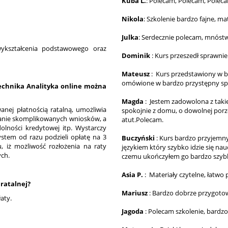
Kuba L.
: Polecam, Polecam, Poleca
Nikola
: Szkolenie bardzo fajne, 
Julka
: Serdecznie polecam, mnóstw
wykształcenia podstawowego oraz
Dominik
: Kurs przeszedł sprawnie
Mateusz
: Kurs przedstawiony w ba
omówione w bardzo przystępny s
Technika Analityka online można
Magda
: Jestem zadowolona z taki
anej płatnością ratalną, umożliwia
spokojnie z domu, o dowolnej porz
adanie skomplikowanych wniosków, a
atut.Polecam.
olności kredytowej itp. Wystarczy
system od razu podzieli opłatę na 3
Buczyński
: Kurs bardzo przyjemn
, iż możliwość rozłożenia na raty
językiem który szybko idzie się n
ych.
czemu ukończyłem go bardzo szyb
Asia P.
: Materiały czytelne, łatwo
 ratalnej?
Mariusz
: Bardzo dobrze przygoto
aty.
Jagoda
: Polecam szkolenie, bardzo