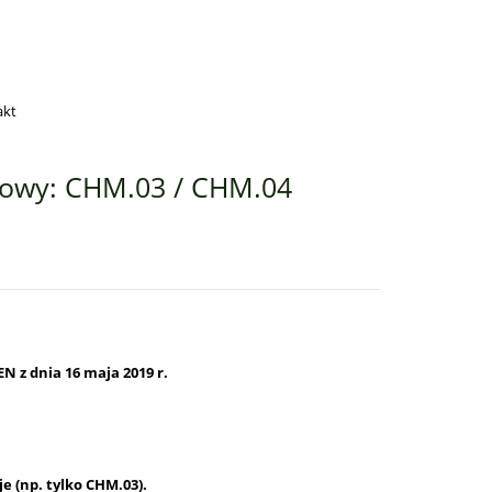
akt
odowy: CHM.03 / CHM.04
N z dnia 16 maja 2019 r.
je (np. tylko
CHM.03
).