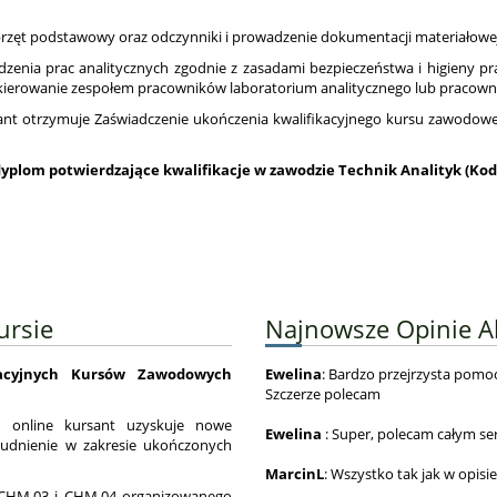
sprzęt podstawowy oraz odczynniki i prowadzenie dokumentacji materiałowe
zenia prac analitycznych zgodnie z zasadami bezpieczeństwa i higieny pr
kierowanie zespołem pracowników laboratorium analitycznego lub pracowni 
ant otrzymuje Zaświadczenie ukończenia kwalifikacyjnego kursu zawodow
dyplom potwierdzające kwalifikacje w zawodzie
Technik Analityk (Kod
ursie
Najnowsze Opinie 
kacyjnych Kursów Zawodowych
Ewelina
: Bardzo przejrzysta pomo
Szczerze polecam
 online kursant uzyskuje nowe
Ewelina
: Super, polecam całym se
rudnienie w zakresie ukończonych
MarcinL
: Wszystko tak jak w opis
ji CHM.03 i CHM.04 organizowanego