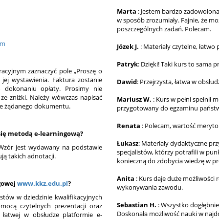
Marta
: Jestem bardzo zadowolona,
w sposób zrozumiały. Fajnie, że m
poszczególnych zadań. Polecam.
tm
Józek J.
: Materiały czytelne, łatwo
Patryk
: Dzięki! Taki kurs to sama 
racyjnym zaznaczyć pole „Proszę o
jej wystawienia. Faktura zostanie
Dawid
: Przejrzysta, łatwa w obsłu
 dokonaniu opłaty. Prosimy nie
ze zniżki. Należy wówczas napisać
Mariusz W.
: Kurs w pełni spełnił
ie żądanego dokumentu.
przygotowany do egzaminu państ
Renata
: Polecam, wartość meryto
 się metodą e-learningową?
Łukasz
: Materiały dydaktyczne prz
. Wzór jest wydawany na podstawie
specjalistów, którzy potrafili w pu
ą takich adnotacji.
konieczną do zdobycia wiedzę w pr
Anita
: Kurs daje duże możliwości
ngowej
www.kkz.edu.pl
?
wykonywania zawodu.
stów w dziedzinie kwalifikacyjnych
Sebastian H.
: Wszystko dogłębnie
ocą czytelnych prezentacji oraz
Doskonała możliwość nauki w naj
i łatwej w obsłudze platformie e-