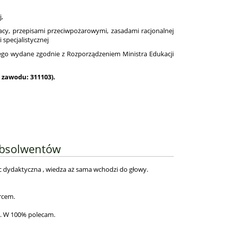
j,
acy, przepisami przeciwpożarowymi, zasadami racjonalnej
specjalistycznej
ego wydane zgodnie z Rozporządzeniem Ministra Edukacji
 zawodu: 311103)
.
Absolwentów
c dydaktyczna , wiedza aż sama wchodzi do głowy.
rcem.
ie. W 100% polecam.