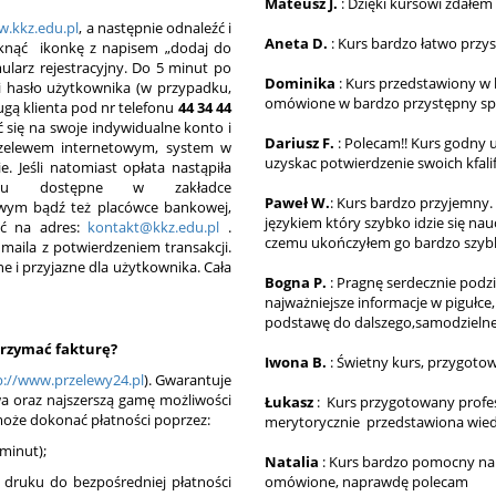
Mateusz J.
: Dzięki kursowi zdał
.kkz.edu.pl
, a następnie odnaleźć i
Aneta D.
: Kurs bardzo łatwo przy
kliknąć ikonkę z napisem „dodaj do
ularz rejestracyjny. Do 5 minut po
Dominika
: Kurs przedstawiony w b
 i hasło użytkownika (w przypadku,
omówione w bardzo przystępny s
ugą klienta pod nr telefonu
44 34 44
się na swoje indywidualne konto i
Dariusz F.
: Polecam!! Kurs godny 
 przelewem internetowym, system w
uzyskac potwierdzenie swoich kfalifi
e. Jeśli natomiast opłata nastąpiła
ewu dostępne w zakładce
Paweł W.
: Kurs bardzo przyjemny.
owym bądź też placówce bankowej,
językiem który szybko idzie się n
łać na adres:
kontakt@kkz.edu.pl
.
czemu ukończyłem go bardzo szyb
maila z potwierdzeniem transakcji.
ne i przyjazne dla użytkownika. Cała
Bogna P.
: Pragnę serdecznie podz
najważniejsze informacje w pigułc
podstawę do dalszego,samodzielne
trzymać fakturę?
Iwona B.
: Świetny kurs, przygoto
p://www.przelewy24.pl
). Gwarantuje
a oraz najszerszą gamę możliwości
Łukasz
: Kurs przygotowany profesj
 może dokonać płatności poprzez:
merytorycznie przedstawiona wiedz
 minut);
Natalia
: Kurs bardzo pomocny na
 druku do bezpośredniej płatności
omówione, naprawdę polecam