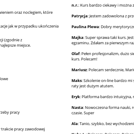
n.r.
: Kurs bardzo ciekawy i można 
ieniem oraz noclegiem, które
Patrycja
: Jestem zadowolona z prz
ikacje jak w przypadku ukończenia
Paulina Plewa
: Dobry merytoryczn
Majka
: Super sprawa taki kurs. J
cji (zgodnie z
egzaminu. Zdałam za pierwszym ra
najlepsze miejsce.
Olaf
: Pełen profesjonalizm, dużo si
kurs. Polecam!
Mariusz
: Polecam serdecznie, Mar
odowe
Maks
: Szkolenie on-line bardzo m
raty jest dużym atutem.
Eryk
: Platforma bardzo intuicyjna
Nasta
: Nowoczesna forma nauki, r
rzeby pracy
czasie. Super
Ala
: Tanio, szybko, bez wychodzeni
w trakcie pracy zawodowej