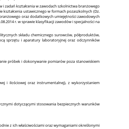
ów i zadań kształcenia w zawodach szkolnictwa branżowego
wie kształcenia ustawicznego w formach pozaszkolnych (Dz.
wa branżowego oraz dodatkowych umiejętności zawodowych
8.2014 r. w sprawie klasyfikacji zawodów i specjalności na
litycznych składu chemicznego surowców, półproduktów,
cą sprzętu i aparatury laboratoryjnej oraz odczynników
ieranie próbek i dokonywanie pomiarów poza stanowiskiem
 i ilościowej oraz instrumentalnej), z wykorzystaniem
wytycznymi dotyczącymi stosowania bezpiecznych warunków
odnie z ich właściwościami oraz wymaganiami określonymi