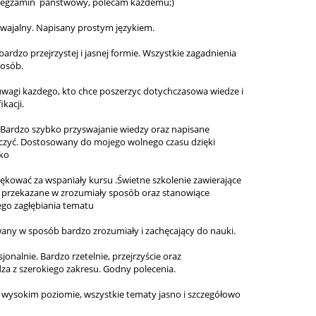
em egzamin państwowy, polecam kazdemu;)
swajalny. Napisany prostym językiem.
ardzo przejrzystej i jasnej formie. Wszystkie zagadnienia
posób.
uwagi kazdego, kto chce poszerzyc dotychczasowa wiedze i
kacji.
 Bardzo szybko przyswajanie wiedzy oraz napisane
auczyć. Dostosowany do mojego wolnego czasu dzięki
ko
iękować za wspaniały kursu .Świetne szkolenie zawierające
e, przekazane w zrozumiały sposób oraz stanowiące
go zagłębiania tematu
wany w sposób bardzo zrozumiały i zachęcający do nauki.
onalnie. Bardzo rzetelnie, przejrzyście oraz
a z szerokiego zakresu. Godny polecenia.
 wysokim poziomie, wszystkie tematy jasno i szczegółowo