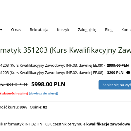
O nas
Rekrutacja
Koszyk
Zaloguj się
Blog
Kont
rmatyk 351203 (Kurs Kwalifikacyjny Za
1203 (Kurs Kwalifikacyjny Zawodowy: INF.03, dawniej EE.09) -
2999.00 PLN
1203 (Kurs Kwalifikacyjny Zawodowy: INF.02, dawniej EE.08) -
3299 PLN
5998.00
PLN
6298.00 PLN
:
ć płatności ratalnej
(dowiedz się więcej)
ność kursu:
80%
Opinie:
82
 Informatyk INF.02 i INF.03 uczestnik otrzymuje
kwalifikacje zawodowe 