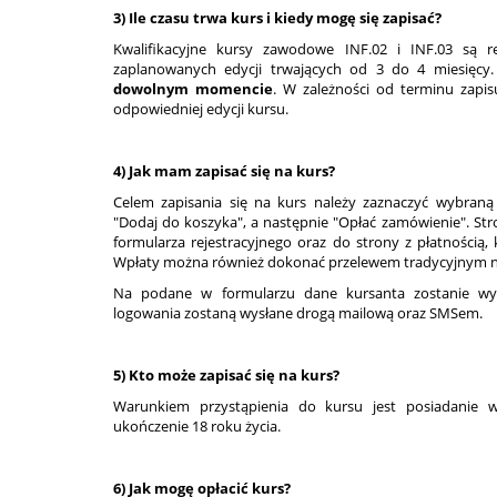
3) Ile czasu trwa kurs i kiedy mogę się zapisać?
Kwalifikacyjne kursy zawodowe INF.02 i INF.03 są 
zaplanowanych edycji trwających od 3 do 4 miesięcy
dowolnym momencie
. W zależności od terminu zapis
odpowiedniej edycji kursu.
4) Jak mam zapisać się na kurs?
Celem zapisania się na kurs należy zaznaczyć wybraną k
"Dodaj do koszyka", a następnie "Opłać zamówienie". Stro
formularza rejestracyjnego oraz do strony z płatnością, 
Wpłaty można również dokonać przelewem tradycyjnym na 
Na podane w formularzu dane kursanta zostanie wys
logowania zostaną wysłane drogą mailową oraz SMSem.
5) Kto może zapisać się na kurs?
Warunkiem przystąpienia do kursu jest posiadanie 
ukończenie 18 roku życia.
6) Jak mogę opłacić kurs?