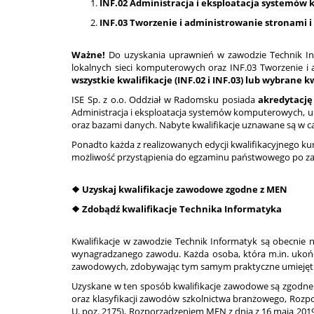
INF.02 Administracja i eksploatacja systemów 
INF.03 Tworzenie i administrowanie stronami i
Ważne!
Do uzyskania uprawnień w zawodzie Technik Info
lokalnych sieci komputerowych oraz INF.03 Tworzenie i 
wszystkie kwalifikacje (INF.02 i INF.03) lub wybrane kw
ISE Sp. z o.o. Oddział w Radomsku posiada
akredytację
Administracja i eksploatacja systemów komputerowych, ur
oraz bazami danych. Nabyte kwalifikacje uznawane są w całe
Ponadto każda z realizowanych edycji kwalifikacyjnego ku
możliwość przystąpienia do egzaminu państwowego po za
❖ Uzyskaj kwalifikacje zawodowe zgodne z MEN
❖ Zdobądź kwalifikacje Technika Informatyka
Kwalifikacje w zawodzie Technik Informatyk są obecnie n
wynagradzanego zawodu. Każda osoba, która m.in. ukończ
zawodowych, zdobywając tym samym praktyczne umiejętn
Uzyskane w ten sposób kwalifikacje zawodowe są zgodne 
oraz klasyfikacji zawodów szkolnictwa branżowego, Rozpor
U. poz. 2175), Rozporządzeniem MEN z dnia z 16 maja 2