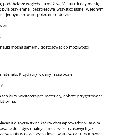
się podobała ze względy na możliwość nauki kiedy ma się
 była przyjemna i bezstresowa, wszystko jasne i w jednym
ne . jednymi słowami polecam serdecznie.
zeżeń
.
 nauki można samemu dostosować do możliwości.
materiału. Przydatny w danym zawodzie.
ny
m ten kurs. Wystarczające materiały, dobrze przygotowane
latforma.
olecenia dla wszystkich którzy chcą wprowadzić w swoim
sowane do indywidualnych możliwości czasowych jak i
zyswajaniu wiedzy. Bez żadnych wątpliwości kurs można