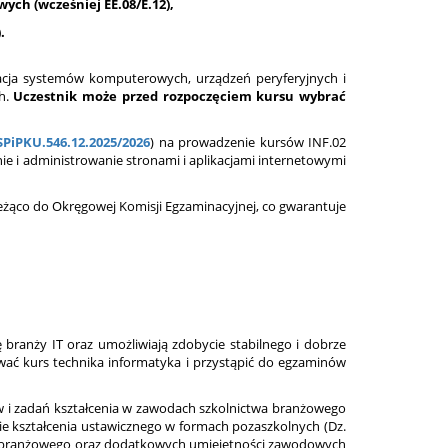
ch (wcześniej EE.08/E.12),
.
tacja systemów komputerowych, urządzeń peryferyjnych i
ch.
Uczestnik może przed rozpoczęciem kursu wybrać
SPiPKU.546.12.2025/2026
) na prowadzenie kursów INF.02
e i administrowanie stronami i aplikacjami internetowymi
ieżąco do Okręgowej Komisji Egzaminacyjnej, co gwarantuje
 branży IT oraz umożliwiają zdobycie stabilnego i dobrze
wać kurs technika informatyka i przystąpić do egzaminów
w i zadań kształcenia w zawodach szkolnictwa branżowego
wie kształcenia ustawicznego w formach pozaszkolnych (Dz.
wa branżowego oraz dodatkowych umiejętności zawodowych