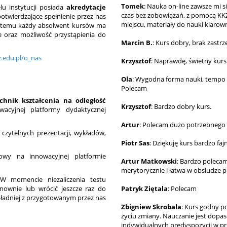
Tomek
: Nauka on-line zawsze mi 
lu instytucji posiada
akredytacje
czas bez zobowiązań, z pomocą KKZ
twierdzające spełnienie przez nas
miejscu, materiały do nauki klarow
ki temu każdy absolwent kursów ma
 oraz możliwość przystąpienia do
Marcin B.
: Kurs dobry, brak zastr
z.edu.pl/o_nas
Krzysztof
: Naprawdę, świetny kurs
Ola
: Wygodna forma nauki, tempo
Polecam
hnik kształcenia na odległość
Krzysztof
: Bardzo dobry kurs.
acyjnej platformy dydaktycznej
Artur
: Polecam dużo potrzebnego 
 czytelnych prezentacji, wykładów,
Piotr Sas
: Dziękuję kurs bardzo faj
owy na innowacyjnej platformie
Artur Matkowski
: Bardzo poleca
merytorycznie i łatwa w obsłudze p
W momencie niezaliczenia testu
ownie lub wrócić jeszcze raz do
Patryk Ziętala
: Polecam
okładniej z przygotowanym przez nas
Zbigniew Skrobala
: Kurs godny p
życiu zmiany. Nauczanie jest dopa
indywidualnych predyspozycji w pr