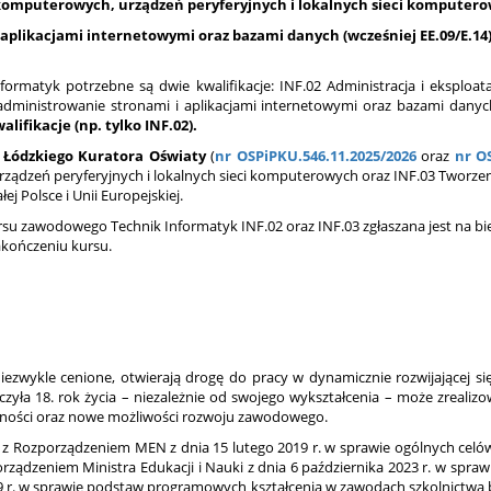
komputerowych, urządzeń peryferyjnych i lokalnych sieci komputerowy
 aplikacjami internetowymi oraz bazami danych (wcześniej EE.09/E.14)
rmatyk potrzebne są dwie kwalifikacje: INF.02 Administracja i eksploa
administrowanie stronami i aplikacjami internetowymi oraz bazami dany
alifikacje (np. tylko INF.02).
 Łódzkiego Kuratora Oświaty
(
nr OSPiPKU.546.11.2025/2026
oraz
nr O
ządzeń peryferyjnych i lokalnych sieci komputerowych oraz INF.03 Tworzeni
j Polsce i Unii Europejskiej.
rsu zawodowego Technik Informatyk INF.02 oraz INF.03 zgłaszana jest na b
kończeniu kursu.
iezwykle cenione, otwierają drogę do pracy w dynamicznie rozwijającej się
yła 18. rok życia – niezależnie od swojego wykształcenia – może zrealizo
ości oraz nowe możliwości rozwoju zawodowego.
z Rozporządzeniem MEN z dnia 15 lutego 2019 r. w sprawie ogólnych celó
ządzeniem Ministra Edukacji i Nauki z dnia 6 października 2023 r. w spra
019 r. w sprawie podstaw programowych kształcenia w zawodach szkolnict