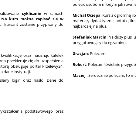
polecić osobom młodym jak również
realizowane
cyklicznie
w ramach
Michał Ociepa
: Kurs z ogromną il
.
Na kurs można zapisać się w
materiały dydaktyczne, notatki, il
u, kursant zostanie przypisany do
najbardziej na plus.
Stefaniak Marcin
: Na duży plus,
przygotowujący do egzaminu.
Gracjan
: Polecam!
walifikację oraz nacisnąć kafelek
na przekieruje cię do uzupełnienia
Robert
: Polecam! świetnie przygo
którą obsługuje portal Przelewy24.
dane instytucji.
Maciej
: Serdecznie polecam, to mój 
łany login oraz hasło. Dane do
wykształcenia podstawowego oraz