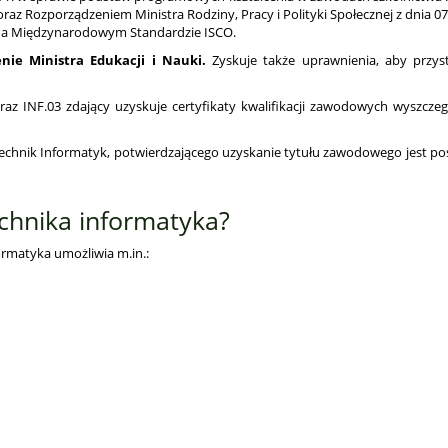
Rozporządzeniem Ministra Rodziny, Pracy i Polityki Społecznej z dnia 07.0
a na Międzynarodowym Standardzie ISCO.
nie Ministra Edukacji i Nauki.
Zyskuje także uprawnienia, aby przy
raz INF.03 zdający uzyskuje certyfikaty kwalifikacji zawodowych wyszcz
nik Informatyk, potwierdzającego uzyskanie tytułu zawodowego jest posi
echnika informatyka?
ormatyka umożliwia m.in.: