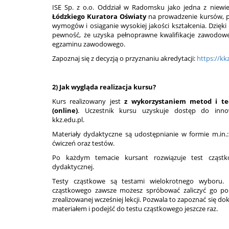
ISE Sp. z o.o. Oddział w Radomsku jako jedna z niewie
Łódzkiego Kuratora Oświaty
na prowadzenie kursów, po
wymogów i osiąganie wysokiej jakości kształcenia. Dzię
pewność, że uzyska pełnoprawne kwalifikacje zawodowe
egzaminu zawodowego.
Zapoznaj się z decyzją o przyznaniu akredytacji:
https://kk
2) Jak wygląda realizacja kursu?
Kurs realizowany jest
z wykorzystaniem metod i tec
(online)
. Uczestnik kursu uzyskuje dostęp do innow
kkz.edu.pl.
Materiały dydaktyczne są udostępnianie w formie m.in.:
ćwiczeń oraz testów.
Po każdym temacie kursant rozwiązuje test cząstk
dydaktycznej.
Testy cząstkowe są testami wielokrotnego wyboru. 
cząstkowego zawsze możesz spróbować zaliczyć go pon
zrealizowanej wcześniej lekcji. Pozwala to zapoznać się d
materiałem i podejść do testu cząstkowego jeszcze raz.