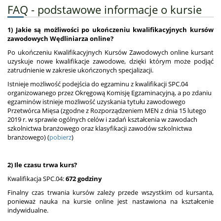
FAQ - podstawowe informacje o kursie
1) Jakie są możliwości po ukończeniu kwalifikacyjnych kursów
zawodowych Wędliniarza online?
Po ukończeniu Kwalifikacyjnych Kursów Zawodowych online kursant
uzyskuje nowe kwalifikacje zawodowe, dzięki którym może podjąć
zatrudnienie w zakresie ukończonych specjalizacji.
Istnieje możliwość podejścia do egzaminu z kwalifikacji SPC.04
organizowanego przez Okręgową Komisję Egzaminacyjną, a po zdaniu
egzaminów istnieje możliwość uzyskania tytułu zawodowego
Przetwórca Mięsa (zgodne z Rozporządzeniem MEN z dnia 15 lutego
2019 r. w sprawie ogólnych celów i zadań kształcenia w zawodach
szkolnictwa branżowego oraz klasyfikacji zawodów szkolnictwa
branżowego) (
pobierz
)
2) Ile czasu trwa kurs?
Kwalifikacja SPC.04:
672 godziny
Finalny czas trwania kursów zależy przede wszystkim od kursanta,
ponieważ nauka na kursie online jest nastawiona na kształcenie
indywidualne.