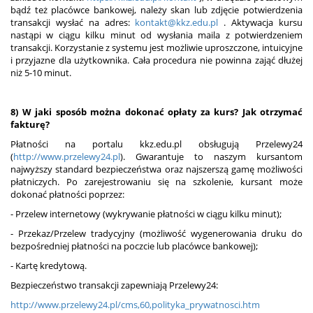
bądź też placówce bankowej, należy skan lub zdjęcie potwierdzenia
transakcji wysłać na adres:
kontakt@kkz.edu.pl
. Aktywacja kursu
nastąpi w ciągu kilku minut od wysłania maila z potwierdzeniem
transakcji. Korzystanie z systemu jest możliwie uproszczone, intuicyjne
i przyjazne dla użytkownika. Cała procedura nie powinna zająć dłużej
niż 5-10 minut.
8) W jaki sposób można dokonać opłaty za kurs? Jak otrzymać
fakturę?
Płatności na portalu kkz.edu.pl obsługują Przelewy24
(
http://www.przelewy24.pl
). Gwarantuje to naszym kursantom
najwyższy standard bezpieczeństwa oraz najszerszą gamę możliwości
płatniczych. Po zarejestrowaniu się na szkolenie, kursant może
dokonać płatności poprzez:
- Przelew internetowy (wykrywanie płatności w ciągu kilku minut);
- Przekaz/Przelew tradycyjny (możliwość wygenerowania druku do
bezpośredniej płatności na poczcie lub placówce bankowej);
- Kartę kredytową.
Bezpieczeństwo transakcji zapewniają Przelewy24:
http://www.przelewy24.pl/cms,60,polityka_prywatnosci.htm