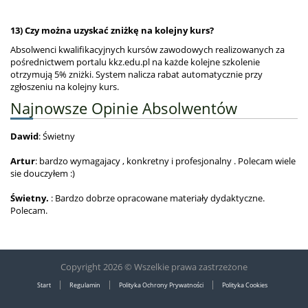
13) Czy można uzyskać zniżkę na kolejny kurs?
Absolwenci kwalifikacyjnych kursów zawodowych realizowanych za
pośrednictwem portalu kkz.edu.pl na każde kolejne szkolenie
otrzymują 5% zniżki. System nalicza rabat automatycznie przy
zgłoszeniu na kolejny kurs.
Najnowsze Opinie Absolwentów
Dawid
: Świetny
Artur
: bardzo wymagajacy , konkretny i profesjonalny . Polecam wiele
sie douczyłem :)
Świetny.
: Bardzo dobrze opracowane materiały dydaktyczne.
Polecam.
Copyright 2026 © Wszelkie prawa zastrzeżone
|
|
|
Start
Regulamin
Polityka Ochrony Prywatności
Polityka Cookies