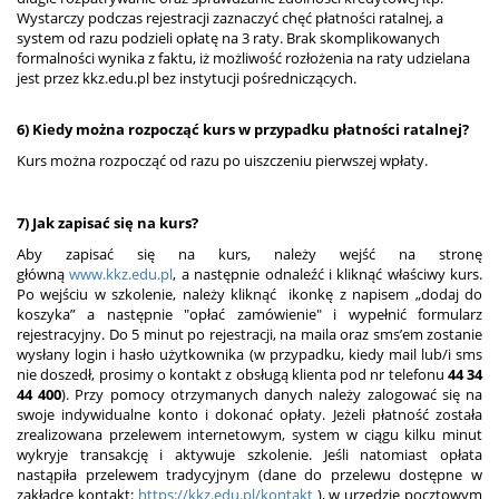
Wystarczy podczas rejestracji zaznaczyć chęć płatności ratalnej, a
system od razu podzieli opłatę na 3 raty. Brak skomplikowanych
formalności wynika z faktu, iż możliwość rozłożenia na raty udzielana
jest przez kkz.edu.pl bez instytucji pośredniczących.
6) Kiedy można rozpocząć kurs w przypadku płatności ratalnej?
Kurs można rozpocząć od razu po uiszczeniu pierwszej wpłaty.
7) Jak zapisać się na kurs?
Aby zapisać się na kurs, należy wejść na stronę
główną
www.kkz.edu.pl
, a następnie odnaleźć i kliknąć właściwy kurs.
Po wejściu w szkolenie, należy kliknąć ikonkę z napisem „dodaj do
koszyka” a następnie "opłać zamówienie" i wypełnić formularz
rejestracyjny. Do 5 minut po rejestracji, na maila oraz sms’em zostanie
wysłany login i hasło użytkownika (w przypadku, kiedy mail lub/i sms
nie doszedł, prosimy o kontakt z obsługą klienta pod nr telefonu
44 34
44 400
). Przy pomocy otrzymanych danych należy zalogować się na
swoje indywidualne konto i dokonać opłaty. Jeżeli płatność została
zrealizowana przelewem internetowym, system w ciągu kilku minut
wykryje transakcję i aktywuje szkolenie. Jeśli natomiast opłata
nastąpiła przelewem tradycyjnym (dane do przelewu dostępne w
zakładce kontakt:
https://kkz.edu.pl/kontakt
), w urzędzie pocztowym