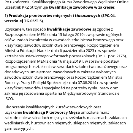
Po ukończeniu Kwalifikacyjnego Kursu Zawodowego Wędliniarz Online
uczestnik KKZ otrzymuje
kwalifikacje zawodowe w zakresie:
1) Produkcja przetworów mięsnych i tłuszczowych (SPC.04,
wcześniej TG.05/T.5),
Uzyskane w ten sposób
kwalifikacje zawodowe
są zgodne z
Rozporządzeniem MEN z dnia 15 lutego 2019 r. w sprawie ogólnych
celów i zadań kształcenia w zawodach szkolnictwa branżowego oraz
klasyfikacji zawodów szkolnictwa branżowego, Rozporządzeniem
Ministra Edukacji i Nauki z dnia 6 października 2023 r. w sprawie
kształcenia ustawicznego w formach pozaszkolnych (Dz. U. poz. 2175),
Rozporządzeniem MEN z dnia 16 maja 2019 r. w sprawie podstaw
programowych kształcenia w zawodach szkolnictwa branżowego oraz
dodatkowych umiejętności zawodowych w zakresie wybranych
zawodów szkolnictwa branżowego oraz Rozporządzeniem Ministra
Rodziny, Pracy i Polityki Społecznej z dnia 07.08.2014 r. w sprawie
klasyfikacji zawodów i specjalności na potrzeby rynku pracy oraz
zakresu jej stosowania oparta na Międzynarodowym Standardzie
ISCO.
Ukończenie kwalifikacyjnych kursów zawodowych oraz
uzyskanie
kwalifikacji Przetwórcy Mięsa
umożliwia m.in.:
zatrudnienie w zakładach mięsnych, rzeźniach, masarniach, zakładach
wędliniarskich, hurtowniach mięsnych, sklepach mięsnych, zakładach
garmażeryjnych.