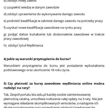
b) zdobyć nowy zawód
c) uzupełnić wiedzę w danym zawodzie
d) zdobyć uprawnienia do wykonywania danego zawodu
e) podnieść kwalifikacje w zakresie danego zawodu na potrzeby pracy
f) uzyskać nowe kwalifikacje zawodowe na rynku pracy
g) podjąć dalsze kształcenie lub doskonalenie zawodowe w trakcie
pracy zawodowej
h) zdobyć tytuł Wędliniarza
4) Jakie są warunki przystąpienia do kursu?
Warunkiem przystąpienia do kursu jest posiadanie wykształcenia
podstawowego oraz ukończenie 18 roku życia.
5) Czy płatność za kursy zawodowe wędliniarza online można
rozłożyć na raty?
Tak. Zespół portalu kkz.edu.pl każdej osobie zainteresowanej
płatnością ratalną, umożliwia rozłożenie całej opłaty na 3 raty. Nie jest
wymagane składanie skomplikowanych wniosków, a następnie ich
długie rozpatrywanie oraz sprawdzanie zdolności kredytowej itp.