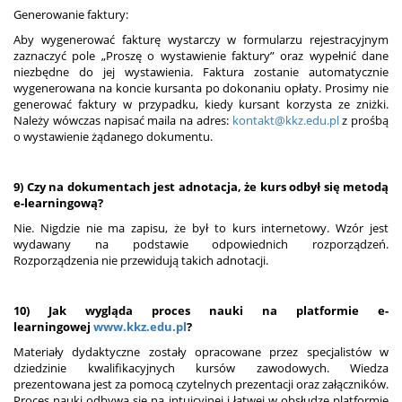
Generowanie faktury:
Aby wygenerować fakturę wystarczy w formularzu rejestracyjnym
zaznaczyć pole „Proszę o wystawienie faktury” oraz wypełnić dane
niezbędne do jej wystawienia. Faktura zostanie automatycznie
wygenerowana na koncie kursanta po dokonaniu opłaty. Prosimy nie
generować faktury w przypadku, kiedy kursant korzysta ze zniżki.
Należy wówczas napisać maila na adres:
kontakt@kkz.edu.pl
z prośbą
o wystawienie żądanego dokumentu.
9) Czy na dokumentach jest adnotacja, że kurs odbył się metodą
e-learningową?
Nie. Nigdzie nie ma zapisu, że był to kurs internetowy. Wzór jest
wydawany na podstawie odpowiednich rozporządzeń.
Rozporządzenia nie przewidują takich adnotacji.
10) Jak wygląda proces nauki na platformie e-
learningowej
www.kkz.edu.pl
?
Materiały dydaktyczne zostały opracowane przez specjalistów w
dziedzinie kwalifikacyjnych kursów zawodowych. Wiedza
prezentowana jest za pomocą czytelnych prezentacji oraz załączników.
Proces nauki odbywa się na intuicyjnej i łatwej w obsłudze platformie