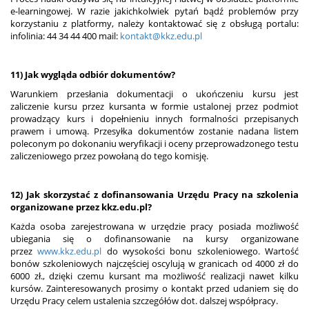
e-learningowej. W razie jakichkolwiek pytań bądź problemów przy
korzystaniu z platformy, należy kontaktować się z obsługą portalu:
infolinia: 44 34 44 400 mail:
kontakt@kkz.edu.pl
11) Jak wygląda odbiór dokumentów?
Warunkiem przesłania dokumentacji o ukończeniu kursu jest
zaliczenie kursu przez kursanta w formie ustalonej przez podmiot
prowadzący kurs i dopełnieniu innych formalności przepisanych
prawem i umową. Przesyłka dokumentów zostanie nadana listem
poleconym po dokonaniu weryfikacji i oceny przeprowadzonego testu
zaliczeniowego przez powołaną do tego komisję.
12) Jak skorzystać z dofinansowania Urzędu Pracy na szkolenia
organizowane przez kkz.edu.pl?
Każda osoba zarejestrowana w urzędzie pracy posiada możliwość
ubiegania się o dofinansowanie na kursy organizowane
przez
www.kkz.edu.pl
do wysokości bonu szkoleniowego. Wartość
bonów szkoleniowych najczęściej oscylują w granicach od 4000 zł do
6000 zł., dzięki czemu kursant ma możliwość realizacji nawet kilku
kursów. Zainteresowanych prosimy o kontakt przed udaniem się do
Urzędu Pracy celem ustalenia szczegółów dot. dalszej współpracy.