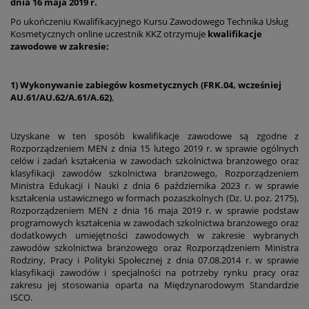
dnia 16 maja 2019 r.
Po ukończeniu Kwalifikacyjnego Kursu Zawodowego Technika Usług
Kosmetycznych online uczestnik KKZ otrzymuje
kwalifikacje
zawodowe w zakresie:
1) Wykonywanie zabiegów kosmetycznych (FRK.04, wcześniej
AU.61/AU.62/A.61/A.62)
,
Uzyskane w ten sposób kwalifikacje zawodowe są zgodne z
Rozporządzeniem MEN z dnia 15 lutego 2019 r. w sprawie ogólnych
celów i zadań kształcenia w zawodach szkolnictwa branżowego oraz
klasyfikacji zawodów szkolnictwa branżowego, Rozporządzeniem
Ministra Edukacji i Nauki z dnia 6 października 2023 r. w sprawie
kształcenia ustawicznego w formach pozaszkolnych (Dz. U. poz. 2175),
Rozporządzeniem MEN z dnia 16 maja 2019 r. w sprawie podstaw
programowych kształcenia w zawodach szkolnictwa branżowego oraz
dodatkowych umiejętności zawodowych w zakresie wybranych
zawodów szkolnictwa branżowego oraz Rozporządzeniem Ministra
Rodziny, Pracy i Polityki Społecznej z dnia 07.08.2014 r. w sprawie
klasyfikacji zawodów i specjalności na potrzeby rynku pracy oraz
zakresu jej stosowania oparta na Międzynarodowym Standardzie
ISCO.