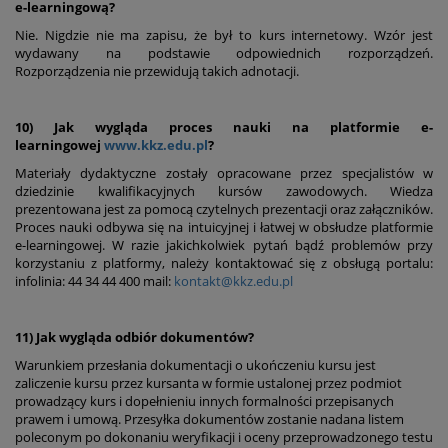
e-learningową?
Nie. Nigdzie nie ma zapisu, że był to kurs internetowy. Wzór jest
wydawany na podstawie odpowiednich rozporządzeń.
Rozporządzenia nie przewidują takich adnotacji.
10) Jak wygląda proces nauki na platformie e-
learningowej
www.kkz.edu.pl
?
Materiały dydaktyczne zostały opracowane przez specjalistów w
dziedzinie kwalifikacyjnych kursów zawodowych. Wiedza
prezentowana jest za pomocą czytelnych prezentacji oraz załączników.
Proces nauki odbywa się na intuicyjnej i łatwej w obsłudze platformie
e-learningowej. W razie jakichkolwiek pytań bądź problemów przy
korzystaniu z platformy, należy kontaktować się z obsługą portalu:
infolinia: 44 34 44 400 mail:
kontakt@kkz.edu.pl
11) Jak wygląda odbiór dokumentów?
Warunkiem przesłania dokumentacji o ukończeniu kursu jest
zaliczenie kursu przez kursanta w formie ustalonej przez podmiot
prowadzący kurs i dopełnieniu innych formalności przepisanych
prawem i umową. Przesyłka dokumentów zostanie nadana listem
poleconym po dokonaniu weryfikacji i oceny przeprowadzonego testu