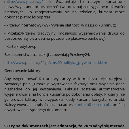
(
http://www.przelewy24.pl
). Gwarantuje to naszym kursantom
najwyższy standard bezpieczeństwa oraz najszerszą gamę możliwości
płatniczych. Po zarejestrowaniu się na szkolenie, kursant może
dokonać płatności poprzez:
- Przelew internetowy (wykrywanie płatności w ciągu kilku minut);
- Przekaz/Przelew tradycyjny (możliwość wygenerowania druku do
bezpośredniej płatności na poczcie lub placówce bankowej);
- Kartę kredytową.
Bezpieczeństwo transakcji zapewniają Przelewy24:
http://www.przelewy24.pl/cms,60,polityka_prywatnosci.htm
Generowanie faktury:
Aby wygenerować fakturę wystarczy w formularzu rejestracyjnym
zaznaczyć pole „Proszę o wystawienie faktury” oraz wypełnić dane
niezbędne do jej wystawienia. Faktura zostanie automatycznie
wygenerowana na koncie kursanta po dokonaniu opłaty. Prosimy nie
generować faktury w przypadku, kiedy kursant korzysta ze zniżki.
Należy wówczas napisać maila na adres:
kontakt@kkz.edu.pl
z prośbą
o wystawienie żądanego dokumentu.
9) Czy na dokumentach jest adnotacja, że kurs odbył się metodą