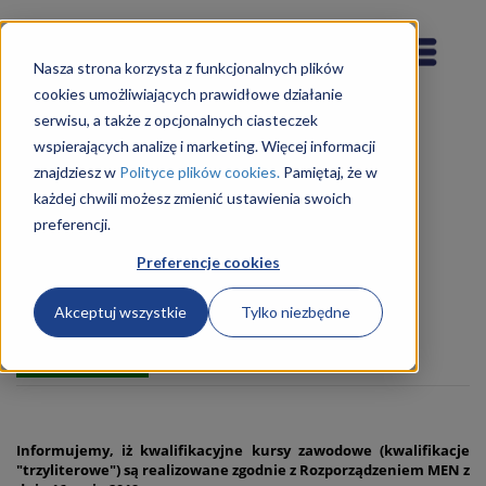
Nasza strona korzysta z funkcjonalnych plików
cookies umożliwiających prawidłowe działanie
serwisu, a także z opcjonalnych ciasteczek
wspierających analizę i marketing. Więcej informacji
znajdziesz w
Polityce plików cookies.
Pamiętaj, że w
każdej chwili możesz zmienić ustawienia swoich
preferencji.
Technik Usług Kosmetycznych
514207 (Kurs Kwalifikacyjny
Preferencje cookies
Zawodowy: FRK.04, dawniej
Akceptuj wszystkie
Tylko niezbędne
AU.61/AU.62)
TRWA NABÓR
Informujemy, iż kwalifikacyjne kursy zawodowe (kwalifikacje
"trzyliterowe") są realizowane zgodnie z Rozporządzeniem MEN z