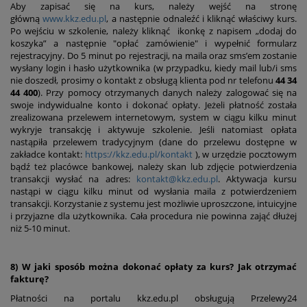
Aby zapisać się na kurs, należy wejść na stronę
główną
www.kkz.edu.pl
, a następnie odnaleźć i kliknąć właściwy kurs.
Po wejściu w szkolenie, należy kliknąć ikonkę z napisem „dodaj do
koszyka” a następnie "opłać zamówienie" i wypełnić formularz
rejestracyjny. Do 5 minut po rejestracji, na maila oraz sms’em zostanie
wysłany login i hasło użytkownika (w przypadku, kiedy mail lub/i sms
nie doszedł, prosimy o kontakt z obsługą klienta pod nr telefonu
44 34
44 400
). Przy pomocy otrzymanych danych należy zalogować się na
swoje indywidualne konto i dokonać opłaty. Jeżeli płatność została
zrealizowana przelewem internetowym, system w ciągu kilku minut
wykryje transakcję i aktywuje szkolenie. Jeśli natomiast opłata
nastąpiła przelewem tradycyjnym (dane do przelewu dostępne w
zakładce kontakt:
https://kkz.edu.pl/kontakt
), w urzędzie pocztowym
bądź też placówce bankowej, należy skan lub zdjęcie potwierdzenia
transakcji wysłać na adres:
kontakt@kkz.edu.pl
. Aktywacja kursu
nastąpi w ciągu kilku minut od wysłania maila z potwierdzeniem
transakcji. Korzystanie z systemu jest możliwie uproszczone, intuicyjne
i przyjazne dla użytkownika. Cała procedura nie powinna zająć dłużej
niż 5-10 minut.
8) W jaki sposób można dokonać opłaty za kurs? Jak otrzymać
fakturę?
Płatności na portalu kkz.edu.pl obsługują Przelewy24