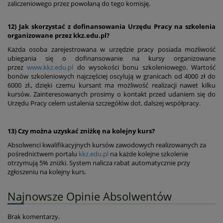
zaliczeniowego przez powołaną do tego komisję.
12) Jak skorzystać z dofinansowania Urzędu Pracy na szkolenia
organizowane przez kkz.edu.pl?
Każda osoba zarejestrowana w urzędzie pracy posiada możliwość
ubiegania się o dofinansowanie na kursy organizowane
przez
www.kkz.edu.pl
do wysokości bonu szkoleniowego. Wartość
bonów szkoleniowych najczęściej oscylują w granicach od 4000 zł do
6000 zł., dzięki czemu kursant ma możliwość realizacji nawet kilku
kursów. Zainteresowanych prosimy o kontakt przed udaniem się do
Urzędu Pracy celem ustalenia szczegółów dot. dalszej współpracy.
13) Czy można uzyskać zniżkę na kolejny kurs?
Absolwenci kwalifikacyjnych kursów zawodowych realizowanych za
pośrednictwem portalu
kkz.edu.pl
na każde kolejne szkolenie
otrzymują 5% zniżki. System nalicza rabat automatycznie przy
zgłoszeniu na kolejny kurs.
Najnowsze Opinie Absolwentów
Brak komentarzy.