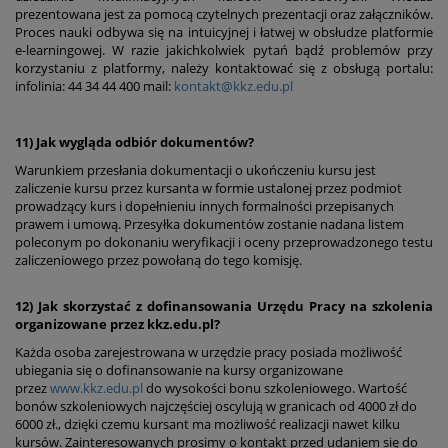
prezentowana jest za pomocą czytelnych prezentacji oraz załączników.
Proces nauki odbywa się na intuicyjnej i łatwej w obsłudze platformie
e-learningowej. W razie jakichkolwiek pytań bądź problemów przy
korzystaniu z platformy, należy kontaktować się z obsługą portalu:
infolinia: 44 34 44 400 mail:
kontakt@kkz.edu.pl
11) Jak wygląda odbiór dokumentów?
Warunkiem przesłania dokumentacji o ukończeniu kursu jest
zaliczenie kursu przez kursanta w formie ustalonej przez podmiot
prowadzący kurs i dopełnieniu innych formalności przepisanych
prawem i umową. Przesyłka dokumentów zostanie nadana listem
poleconym po dokonaniu weryfikacji i oceny przeprowadzonego testu
zaliczeniowego przez powołaną do tego komisję.
12) Jak skorzystać z dofinansowania Urzędu Pracy na szkolenia
organizowane przez kkz.edu.pl?
Każda osoba zarejestrowana w urzędzie pracy posiada możliwość
ubiegania się o dofinansowanie na kursy organizowane
przez
www.kkz.edu.pl
do wysokości bonu szkoleniowego. Wartość
bonów szkoleniowych najczęściej oscylują w granicach od 4000 zł do
6000 zł., dzięki czemu kursant ma możliwość realizacji nawet kilku
kursów. Zainteresowanych prosimy o kontakt przed udaniem się do