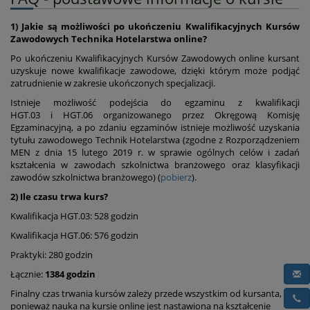
1) Jakie są możliwości po ukończeniu Kwalifikacyjnych Kursów
Zawodowych Technika Hotelarstwa online?
Po ukończeniu Kwalifikacyjnych Kursów Zawodowych online kursant
uzyskuje nowe kwalifikacje zawodowe, dzięki którym może podjąć
zatrudnienie w zakresie ukończonych specjalizacji.
Istnieje możliwość podejścia do egzaminu z kwalifikacji
HGT.03 i HGT.06 organizowanego przez Okręgową Komisję
Egzaminacyjną, a po zdaniu egzaminów istnieje możliwość uzyskania
tytułu zawodowego Technik Hotelarstwa (zgodne z Rozporządzeniem
MEN z dnia 15 lutego 2019 r. w sprawie ogólnych celów i zadań
kształcenia w zawodach szkolnictwa branżowego oraz klasyfikacji
zawodów szkolnictwa branżowego) (
pobierz
).
2) Ile czasu trwa kurs?
Kwalifikacja HGT.03: 528 godzin
Kwalifikacja HGT.06: 576 godzin
Praktyki: 280 godzin
Łącznie:
1384 godzin
Finalny czas trwania kursów zależy przede wszystkim od kursanta,
ponieważ nauka na kursie online jest nastawiona na kształcenie