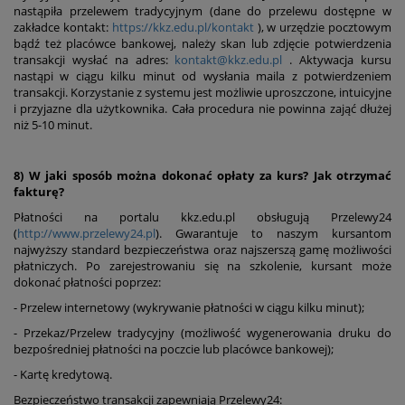
nastąpiła przelewem tradycyjnym (dane do przelewu dostępne w
zakładce kontakt:
https://kkz.edu.pl/kontakt
), w urzędzie pocztowym
bądź też placówce bankowej, należy skan lub zdjęcie potwierdzenia
transakcji wysłać na adres:
kontakt@kkz.edu.pl
. Aktywacja kursu
nastąpi w ciągu kilku minut od wysłania maila z potwierdzeniem
transakcji. Korzystanie z systemu jest możliwie uproszczone, intuicyjne
i przyjazne dla użytkownika. Cała procedura nie powinna zająć dłużej
niż 5-10 minut.
8) W jaki sposób można dokonać opłaty za kurs? Jak otrzymać
fakturę?
Płatności na portalu kkz.edu.pl obsługują Przelewy24
(
http://www.przelewy24.pl
). Gwarantuje to naszym kursantom
najwyższy standard bezpieczeństwa oraz najszerszą gamę możliwości
płatniczych. Po zarejestrowaniu się na szkolenie, kursant może
dokonać płatności poprzez:
- Przelew internetowy (wykrywanie płatności w ciągu kilku minut);
- Przekaz/Przelew tradycyjny (możliwość wygenerowania druku do
bezpośredniej płatności na poczcie lub placówce bankowej);
- Kartę kredytową.
Bezpieczeństwo transakcji zapewniają Przelewy24: