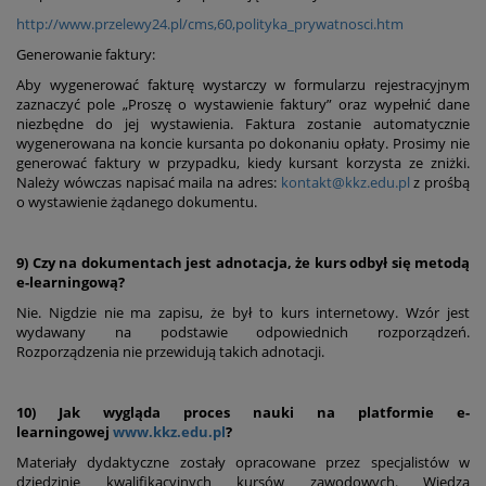
http://www.przelewy24.pl/cms,60,polityka_prywatnosci.htm
Generowanie faktury:
Aby wygenerować fakturę wystarczy w formularzu rejestracyjnym
zaznaczyć pole „Proszę o wystawienie faktury” oraz wypełnić dane
niezbędne do jej wystawienia. Faktura zostanie automatycznie
wygenerowana na koncie kursanta po dokonaniu opłaty. Prosimy nie
generować faktury w przypadku, kiedy kursant korzysta ze zniżki.
Należy wówczas napisać maila na adres:
kontakt@kkz.edu.pl
z prośbą
o wystawienie żądanego dokumentu.
9) Czy na dokumentach jest adnotacja, że kurs odbył się metodą
e-learningową?
Nie. Nigdzie nie ma zapisu, że był to kurs internetowy. Wzór jest
wydawany na podstawie odpowiednich rozporządzeń.
Rozporządzenia nie przewidują takich adnotacji.
10) Jak wygląda proces nauki na platformie e-
learningowej
www.kkz.edu.pl
?
Materiały dydaktyczne zostały opracowane przez specjalistów w
dziedzinie kwalifikacyjnych kursów zawodowych. Wiedza