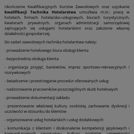
Ukończenie Kwalifikacyjnych Kursów Zawodowych oraz uzyskanie
kwalifikacji Technika Hotelarstwa
umożliwia m.in.: pracę w
hotelach, firmach hotelarsko-usługowych, biurach turystycznych,
kwaterach prywatnych, organach administracji samorządowej
zajmujących się usługami hotelarskimi oraz założenie własnej
działalności gospodarczej.
Do zadań zawodowych technika hotelarstwa należy:
- prowadzenie hotelowego biura obsługi klienta
- bezpośrednia obsługa klienta
- organizacja przyjęć, bankietów, imprez sportowo-rekreacyjnych i
rozrywkowych
- świadczenie i przestrzeganie procedur oferowanych usług
- nadzorowanie pracowników poszczególnych służb hotelowych
- prowadzenie dokumentacji zakładu
- prezentowanie właściwej kultury osobistej, zachowanie dyskrecji i
uczciwości w stosunku do klientów
- organizowanie usług hotelarskich i usług dodatkowych
- komunikacja z klientem i doskonalenie kompetencji językowych i
komunikacyjnych savoir-vivru, kultury osobistej, umiejętności