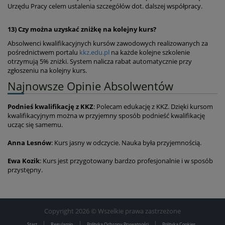
Urzędu Pracy celem ustalenia szczegółów dot. dalszej współpracy.
13) Czy można uzyskać zniżkę na kolejny kurs?
Absolwenci kwalifikacyjnych kursów zawodowych realizowanych za
pośrednictwem portalu
kkz.edu.pl
na każde kolejne szkolenie
otrzymują 5% zniżki. System nalicza rabat automatycznie przy
zgłoszeniu na kolejny kurs.
Najnowsze Opinie Absolwentów
Podnieś kwalifikację z KKZ
: Polecam edukację z KKZ. Dzięki kursom
kwalifikacyjnym można w przyjemny sposób podnieść kwalifikację
ucząc się samemu.
Anna Lesnów
: Kurs jasny w odczycie. Nauka była przyjemnością.
Ewa Kozik
: Kurs jest przygotowany bardzo profesjonalnie i w sposób
przystępny.
Copyright 2026 © Wszelkie prawa zastrzeżone
|
|
|
Start
Regulamin
Polityka Ochrony Prywatności
Polityka Cookies