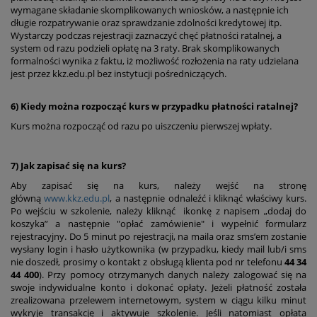
wymagane składanie skomplikowanych wniosków, a następnie ich
długie rozpatrywanie oraz sprawdzanie zdolności kredytowej itp.
Wystarczy podczas rejestracji zaznaczyć chęć płatności ratalnej, a
system od razu podzieli opłatę na 3 raty. Brak skomplikowanych
formalności wynika z faktu, iż możliwość rozłożenia na raty udzielana
jest przez kkz.edu.pl bez instytucji pośredniczących.
6) Kiedy można rozpocząć kurs w przypadku płatności ratalnej?
Kurs można rozpocząć od razu po uiszczeniu pierwszej wpłaty.
7) Jak zapisać się na kurs?
Aby zapisać się na kurs, należy wejść na stronę
główną
www.kkz.edu.pl
, a następnie odnaleźć i kliknąć właściwy kurs.
Po wejściu w szkolenie, należy kliknąć ikonkę z napisem „dodaj do
koszyka” a następnie "opłać zamówienie" i wypełnić formularz
rejestracyjny. Do 5 minut po rejestracji, na maila oraz sms’em zostanie
wysłany login i hasło użytkownika (w przypadku, kiedy mail lub/i sms
nie doszedł, prosimy o kontakt z obsługą klienta pod nr telefonu
44 34
44 400
). Przy pomocy otrzymanych danych należy zalogować się na
swoje indywidualne konto i dokonać opłaty. Jeżeli płatność została
zrealizowana przelewem internetowym, system w ciągu kilku minut
wykryje transakcję i aktywuje szkolenie. Jeśli natomiast opłata