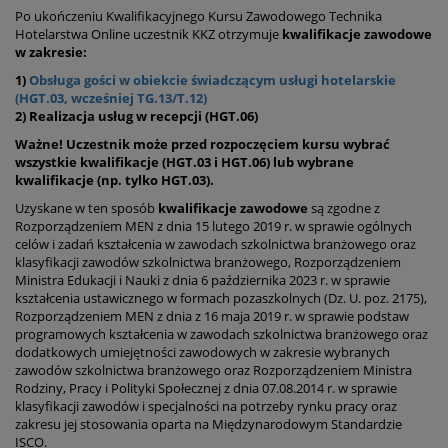
Po ukończeniu Kwalifikacyjnego Kursu Zawodowego Technika
Hotelarstwa Online uczestnik KKZ otrzymuje
kwalifikacje zawodowe
w zakresie:
1)
Obsługa gości w obiekcie świadczącym usługi hotelarskie
(HGT.03, wcześniej TG.13/T.12)
2) Realizacja usług w recepcji (HGT.06)
Ważne! Uczestnik może przed rozpoczęciem kursu wybrać
wszystkie kwalifikacje (
HGT.03
i
HGT.06
) lub wybrane
kwalifikacje (np. tylko
HGT.03
).
Uzyskane w ten sposób
kwalifikacje zawodowe
są zgodne z
Rozporządzeniem MEN z dnia 15 lutego 2019 r. w sprawie ogólnych
celów i zadań kształcenia w zawodach szkolnictwa branżowego oraz
klasyfikacji zawodów szkolnictwa branżowego, Rozporządzeniem
Ministra Edukacji i Nauki z dnia 6 października 2023 r. w sprawie
kształcenia ustawicznego w formach pozaszkolnych (Dz. U. poz. 2175),
Rozporządzeniem MEN z dnia z 16 maja 2019 r. w sprawie podstaw
programowych kształcenia w zawodach szkolnictwa branżowego oraz
dodatkowych umiejętności zawodowych w zakresie wybranych
zawodów szkolnictwa branżowego oraz Rozporządzeniem Ministra
Rodziny, Pracy i Polityki Społecznej z dnia 07.08.2014 r. w sprawie
klasyfikacji zawodów i specjalności na potrzeby rynku pracy oraz
zakresu jej stosowania oparta na Międzynarodowym Standardzie
ISCO.