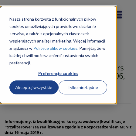
Nasza strona korzysta z funkcjonalnych plików
cookies umożliwiających prawidłowe działanie
serwisu, a także z opcjonalnych ciasteczek
wspierających analizę i marketing. Więcej informacji
znajdziesz w
Polityce plików cookies.
Pamiętaj, że w
każdej chwili możesz zmienić ustawienia swoich
preferencji.
Technik Hotelarstwa 422402 (Kurs
Kwalifikacyjny Zawodowy: HGT.06,
Preferencje cookies
dawniej TG.12 / TG.13)
Akceptuj wszystkie
Tylko niezbędne
ZAPISZ SIĘ NA KURS
Informujemy, iż kwalifikacyjne kursy zawodowe (kwalifikacje
"trzyliterowe") są realizowane zgodnie z Rozporządzeniem MEN z
dnia 16 maja 2019 r.