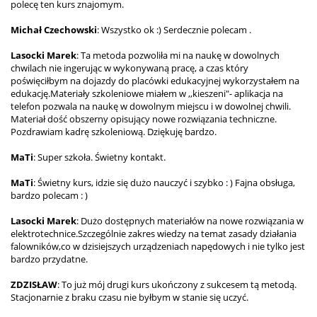
polecę ten kurs znajomym.
Michał Czechowski
: Wszystko ok :) Serdecznie polecam .
Lasocki Marek
: Ta metoda pozwoliła mi na naukę w dowolnych
chwilach nie ingerując w wykonywaną pracę, a czas który
poświęciłbym na dojazdy do placówki edukacyjnej wykorzystałem na
edukację.Materiały szkoleniowe miałem w ,,kieszeni"- aplikacja na
telefon pozwala na naukę w dowolnym miejscu i w dowolnej chwili.
Materiał dość obszerny opisujący nowe rozwiązania techniczne.
Pozdrawiam kadrę szkoleniową. Dziękuję bardzo.
MaTi
: Super szkoła. Świetny kontakt.
MaTi
: Świetny kurs, idzie się dużo nauczyć i szybko : ) Fajna obsługa,
bardzo polecam : )
Lasocki Marek
: Dużo dostępnych materiałów na nowe rozwiązania w
elektrotechnice.Szczególnie zakres wiedzy na temat zasady działania
falowników,co w dzisiejszych urządzeniach napędowych i nie tylko jest
bardzo przydatne.
ZDZISŁAW
: To już mój drugi kurs ukończony z sukcesem tą metodą.
Stacjonarnie z braku czasu nie byłbym w stanie się uczyć.