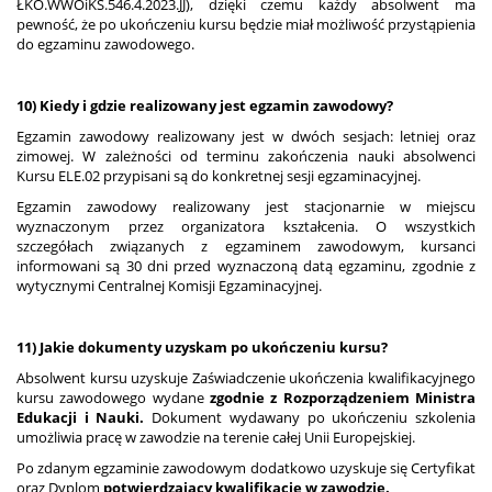
ŁKO.WWOiKS.546.4.2023.JJ), dzięki czemu każdy absolwent ma
pewność, że po ukończeniu kursu będzie miał możliwość przystąpienia
do egzaminu zawodowego.
10) Kiedy i gdzie realizowany jest egzamin zawodowy?
Egzamin zawodowy realizowany jest w dwóch sesjach: letniej oraz
zimowej. W zależności od terminu zakończenia nauki absolwenci
Kursu ELE.02 przypisani są do konkretnej sesji egzaminacyjnej.
Egzamin zawodowy realizowany jest stacjonarnie w miejscu
wyznaczonym przez organizatora kształcenia. O wszystkich
szczegółach związanych z egzaminem zawodowym, kursanci
informowani są 30 dni przed wyznaczoną datą egzaminu, zgodnie z
wytycznymi Centralnej Komisji Egzaminacyjnej.
11) Jakie dokumenty uzyskam po ukończeniu kursu?
Absolwent kursu uzyskuje Zaświadczenie ukończenia kwalifikacyjnego
kursu zawodowego wydane
zgodnie z Rozporządzeniem Ministra
Edukacji i Nauki.
Dokument wydawany po ukończeniu szkolenia
umożliwia pracę w zawodzie na terenie całej Unii Europejskiej.
Po zdanym egzaminie zawodowym dodatkowo uzyskuje się Certyfikat
oraz Dyplom
potwierdzający kwalifikacje w zawodzie.