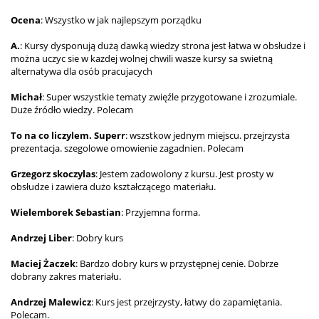
Ocena
: Wszystko w jak najlepszym porządku
A.
: Kursy dysponują dużą dawką wiedzy strona jest łatwa w obsłudze i
można uczyc sie w kazdej wolnej chwili wasze kursy sa swietną
alternatywa dla osób pracujacych
Michał
: Super wszystkie tematy zwięźle przygotowane i zrozumiale.
Duże źródło wiedzy. Polecam
To na co liczylem. Superr
: wszstkow jednym miejscu. przejrzysta
prezentacja. szegolowe omowienie zagadnien. Polecam
Grzegorz skoczylas
: Jestem zadowolony z kursu. Jest prosty w
obsłudze i zawiera dużo kształczącego materiału.
Wielemborek Sebastian
: Przyjemna forma.
Andrzej Liber
: Dobry kurs
Maciej Żaczek
: Bardzo dobry kurs w przystępnej cenie. Dobrze
dobrany zakres materiału.
Andrzej Malewicz
: Kurs jest przejrzysty, łatwy do zapamiętania.
Polecam.