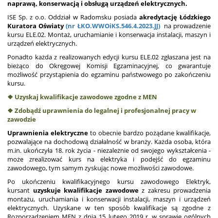
naprawą, konserwacją i obsługą urządzeń elektrycznych.
ISE Sp. z o.o. Oddział w Radomsku posiada
akredytację Łódzkiego
Kuratora Oświaty
(nr ŁKO.WWOiKS.546.4.2023.JJ)
na prowadzenie
kursu ELE.02. Montaż, uruchamianie i konserwacja instalacji, maszyn i
urządzeń elektrycznych.
Ponadto każda z realizowanych edycji kursu ELE.02 zgłaszana jest na
bieżąco do Okręgowej Komisji Egzaminacyjnej, co gwarantuje
możliwość przystąpienia do egzaminu państwowego po zakończeniu
kursu.
❖ Uzyskaj kwalifikacje zawodowe zgodne z MEN
❖
Zdobądź uprawnienia do legalnej i profesjonalnej pracy w
zawodzie
Uprawnienia elektryczne
to obecnie bardzo pożądane kwalifikacje,
pozwalające na dochodową działalność w branży. Każda osoba, która
m.in. ukończyła 18. rok życia - niezależnie od swojego wykształcenia -
może zrealizować kurs na elektryka i podejść do egzaminu
zawodowego, tym samym zyskując nowe możliwości zawodowe.
Po ukończeniu kwalifikacyjnego kursu zawodowego Elektryk,
kursant
uzyskuje kwalifikacje zawodowe
z zakresu prowadzenia
montażu, uruchamiania i konserwacji instalacji, maszyn i urządzeń
elektrycznych. Uzyskane w ten sposób kwalifikacje są zgodne z
Rozporządzeniem MEN z dnia 15 lutego 2019 r. w sprawie ogólnych