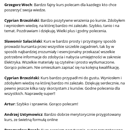
Grzegorz Woch
: Bardzo fajny kurs polecam dla kazdego kto chce
poszerzyć swoja wiedze.
Cyprian Brzeziński
: Bardzo pozytywne wrażenia po kursie. Zdobyłem
i wyniosłem wiedzę, na której bardzo mi zależało. Szybko, tanio i na
temat. Pozdrawiam i dziękuję, Wielki plus i godny polecenia.
Sławomir Sałaciński
: Kurs w bardzo prosty i przystępny sposób
prowadzi kursanta przez wszystkie szczeble zagadnień, tak by w
sposób najbardziej zrozumiały i esencjonalny przekazać wszelkie
potrzebne informacje do zdobycia i nabycia umiejętności w zakresie
Elektryka. Wszelkie materiały są czytelne i prosto wytłumaczone.
Gorąco polecam. Nie omieszkam zapisać się na kolejną kwalifikację.
Cyprian Brzeziński
: Kurs bardzo przypadł mi do gustu. Wyniosłem i
zdobyłem wiedzę na której bardzo mi zależało. Dziękuję serdecznie, na
pewno jeszcze kilka razy skorzystam z kursów. Godne polecenia dla
wszystkich. Naprawdę super!!
Artur
: Szybko i sprawnie. Gorąco polecam!
Andrzej Ustymowicz
: Bardzo dobrze merytorycznie przygotowany
kurs, ze świetną formułą online
Przemysław Brenk
: Kurs oceniam pozytywnie, super przygotowane