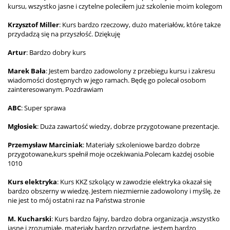
kursu, wszystko jasne i czytelne poleciłem już szkolenie moim kolegom
Krzysztof Miller
: Kurs bardzo rzeczowy, dużo materiałów, które takze
przydadzą się na przyszłość. Dziękuję
Artur
: Bardzo dobry kurs
Marek Bała
: Jestem bardzo zadowolony z przebiegu kursu i zakresu
wiadomości dostępnych w jego ramach. Będę go polecał osobom
zainteresowanym. Pozdrawiam
ABC
: Super sprawa
Mgłosiek
: Duża zawartość wiedzy, dobrze przygotowane prezentacje.
Przemysław Marciniak
: Materiały szkoleniowe bardzo dobrze
przygotowane,kurs spełnił moje oczekiwania.Polecam każdej osobie
1010
Kurs elektryka
: Kurs KKZ szkolący w zawodzie elektryka okazał się
bardzo obszerny w wiedzę. Jestem niezmiernie zadowolony i myślę, że
nie jest to mój ostatni raz na Państwa stronie
M. Kucharski
: Kurs bardzo fajny, bardzo dobra organizacja ,wszystko
jasne i zrozumiałe, materiały bardzo przydatne. jestem bardzo