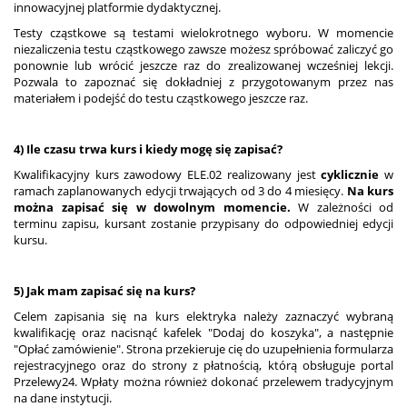
innowacyjnej platformie dydaktycznej.
Testy cząstkowe są testami wielokrotnego wyboru. W momencie
niezaliczenia testu cząstkowego zawsze możesz spróbować zaliczyć go
ponownie lub wrócić jeszcze raz do zrealizowanej wcześniej lekcji.
Pozwala to zapoznać się dokładniej z przygotowanym przez nas
materiałem i podejść do testu cząstkowego jeszcze raz.
4) Ile czasu trwa kurs i kiedy mogę się zapisać?
Kwalifikacyjny kurs zawodowy ELE.02 realizowany jest
cyklicznie
w
ramach zaplanowanych edycji trwających od 3 do 4 miesięcy.
Na kurs
można zapisać się w dowolnym momencie.
W zależności od
terminu zapisu, kursant zostanie przypisany do odpowiedniej edycji
kursu.
5) Jak mam zapisać się na kurs?
Celem zapisania się na kurs elektryka należy zaznaczyć wybraną
kwalifikację oraz nacisnąć kafelek "Dodaj do koszyka", a następnie
"Opłać zamówienie". Strona przekieruje cię do uzupełnienia formularza
rejestracyjnego oraz do strony z płatnością, którą obsługuje portal
Przelewy24. Wpłaty można również dokonać przelewem tradycyjnym
na dane instytucji.