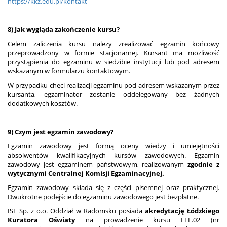
https://kkz.edu.pl/kontakt
8) Jak wygląda zakończenie kursu?
Celem zaliczenia kursu należy zrealizować egzamin końcowy
przeprowadzony w formie stacjonarnej. Kursant ma możliwość
przystąpienia do egzaminu w siedzibie instytucji lub pod adresem
wskazanym w formularzu kontaktowym.
W przypadku chęci realizacji egzaminu pod adresem wskazanym przez
kursanta, egzaminator zostanie oddelegowany bez żadnych
dodatkowych kosztów.
9) Czym jest egzamin zawodowy?
Egzamin zawodowy jest formą oceny wiedzy i umiejętności
absolwentów kwalifikacyjnych kursów zawodowych. Egzamin
zawodowy jest egzaminem państwowym, realizowanym
zgodnie z
wytycznymi Centralnej Komisji Egzaminacyjnej.
Egzamin zawodowy składa się z części pisemnej oraz praktycznej.
Dwukrotne podejście do egzaminu zawodowego jest bezpłatne.
ISE Sp. z o.o. Oddział w Radomsku posiada
akredytację Łódzkiego
Kuratora Oświaty
na prowadzenie kursu ELE.02 (nr