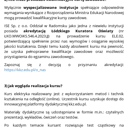
Wyłącznie
wyspecjalizowane instytucje
spełniające odpowiednie
wymagania wynikające z Rozporządzenia Ministra Edukacji Narodowej
mogą prowadzić kwalifikacyjne kursy zawodowe.
ISE Sp. z o.o. Oddział w Radomsku jako jedna z niewielu instytucji
posiada
akredytację Łódzkiego Kuratora Oświaty
(nr
ŁKO.WWOiKS.546.4.2023.JJ) na prowadzenie kursu ELE.02,
potwierdzającą spełnienie przez nas wymogów i osiąganie wysokiej
jakości kształcenia. Dzięki temu każdy absolwent kursu ma pewność,
że uzyska pełnoprawne kwalifikacje zawodowe oraz możliwość
przystąpienia do egzaminu zawodowego.
Zapoznaj się z decyzją o przyznaniu akredytacji:
https://kkz.edu.pl/o_nas
3) Jak wygląda realizacja kursu?
Kurs elektryka realizowany jest z wykorzystaniem metod i technik
kształcenia na odległość (online). Uczestnik kursu uzyskuje dostęp do
innowacyjnej platformy dydaktycznej kkz.edu.pl.
Materiały dydaktyczne są udostępniane w formie m.in.: czytelnych
prezentacji, wykładów, ćwiczeń oraz testów.
Po każdym temacie kursant rozwiązuje test cząstkowy na