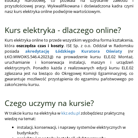
Edukacji Narodowej, co pozwala na uzyskanie zawodu i
przyszłościowej pracy. Wykwalifikowana i doświadczona kadra czyni
nasz kurs elektryka online podwójnie wartościowym.
Kurs elektryka - dlaczego online?
Kurs elektryka online to przede wszystkim wygodna forma kształcenia,
która
oszczędza czas i koszty
. ISE Sp. z o.o. Oddział w Radomsku
posiada
akredytację Łódzkiego Kuratora Oświaty
(nr
ŁKO.WWOiKS.546.4.2023.JJ) na prowadzenie kursu ELE.02 Montaż,
uruchamianie i konserwacja instalacji, maszyn i urządzeń
elektrycznych. Ponadto każda z realizowanych edycji kursu ELE.02
zgłaszana jest na bieżąco do Okręgowej Komisji Egzaminacyjnej, co
gwarantuje możliwość przystąpienia do egzaminu państwowego po
zakończeniu kursu.
Czego uczymy na kursie?
W trakcie kursu na elektryka w
kkz.edu.pl
zdobędziesz praktyczną
wiedzę na temat:
instalacji, konserwacji, i naprawy systemów elektrycznych w
budynkach;