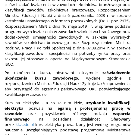
celów i zadań kształcenia w zawodach szkolnictwa branżowego oraz
klasyfikacji zawodów szkolnictwa branżowego, Rozporządzeniem
Ministra Edukacji i Nauki z dnia 6 października 2023 r. w sprawie
kształcenia ustawicznego w formach pozaszkolnych (Dz. U. poz. 2175),
Rozporządzeniem MEN z dnia 16 maja 2019 r. w sprawie podstaw
programowych kształcenia w zawodach szkolnictwa branżowego oraz
dodatkowych umiejętności zawodowych w zakresie wybranych
zawodów szkolnictwa branżowego oraz Rozporządzeniem Ministra
Rodziny, Pracy i Polityki Społecznej z dnia 07.08.2014 r. w sprawie
klasyfikacji zawodów i specjalności na potrzeby rynku pracy oraz
zakresu jej stosowania oparta na Międzynarodowym Standardzie
ISCO.
Po ukończeniu kursu, absolwent otrzymuje
zaświadczenie
ukończenia kursu zawodowego
, wydane zgodnie z
rozporządzeniem Ministra Edukacji i Nauki. Zyskuje także uprawnienia,
aby przystąpić do egzaminu państwowego OKE potwierdzającego
kwalifikacje w zawodzie.
Kurs na elektryka - a co za nim idzie,
uzyskanie kwalifikacji
elektryka
, pozwala na
legalną i profesjonalną pracę w
zawodzie
oraz pozyskiwanie różnego rodzaju
wsparcia
finansowego
na posiadaną działalność. Oferowany
przez
kkz.edu.pl
kurs elektryka prowadzony jest według programów
nauczania uwzględniających podstawę programową Ministerstwa