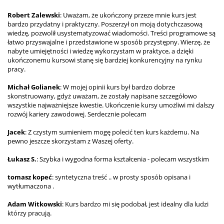
Robert Zalewski
: Uważam, że ukończony przeze mnie kurs jest
bardzo przydatny i praktyczny. Poszerzył on moją dotychczasową
wiedzę, pozwolił usystematyzować wiadomości. Treści programowe są
łatwo przyswajalne i przedstawione w sposób przystępny. Wierzę, że
nabyte umiejętności i wiedzę wykorzystam w praktyce, a dzięki
ukończonemu kursowi stanę się bardziej konkurencyjny na rynku
pracy.
Michał Golianek
: W mojej opinii kurs był bardzo dobrze
skonstruowany, gdyż uważam, że zostały napisane szczegółowo
wszystkie najważniejsze kwestie. Ukończenie kursy umożliwi mi dalszy
rozwój kariery zawodowej. Serdecznie polecam
Jacek
: Z czystym sumieniem mogę polecić ten kurs każdemu. Na
pewno jeszcze skorzystam z Waszej oferty.
Łukasz S.
: Szybka i wygodna forma kształcenia - polecam wszystkim
tomasz kopeć
: syntetyczna treść .. w prosty sposób opisana i
wytłumaczona .
Adam Witkowski
: Kurs bardzo mi się podobał, jest idealny dla ludzi
którzy pracują.