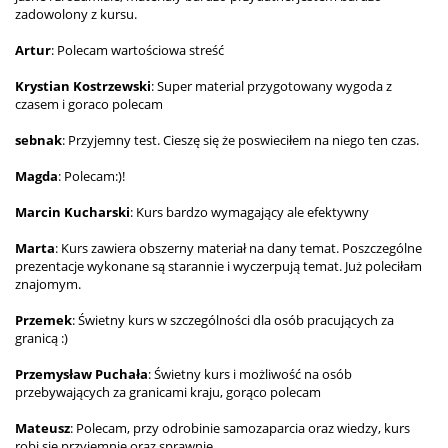
zadowolony z kursu.
Artur
: Polecam wartościowa streść
Krystian Kostrzewski
: Super material przygotowany wygoda z
czasem i goraco polecam
sebnak
: Przyjemny test. Cieszę się że poswieciłem na niego ten czas.
Magda
: Polecam:)!
Marcin Kucharski
: Kurs bardzo wymagający ale efektywny
Marta
: Kurs zawiera obszerny materiał na dany temat. Poszczególne
prezentacje wykonane są starannie i wyczerpują temat. Już poleciłam
znajomym.
Przemek
: Świetny kurs w szczególności dla osób pracujących za
granicą :)
Przemysław Puchała
: Świetny kurs i możliwość na osób
przebywających za granicami kraju, gorąco polecam
Mateusz
: Polecam, przy odrobinie samozaparcia oraz wiedzy, kurs
robi się przyjemnie oraz sprawnie.