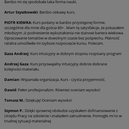
Bardzo mi się spodobała taka forma nauki.
Artur Szyszkowski
: Bardzo ciekawy kurs.
PIOTR KIEWRA
: Kurs podany w bardzo przystępnej formie,
szczególnie dla mnie dla gościa 60+ . Mam tę satysfakcje, że pokazałem
młodszym ,iż podniesienie wykształcenia nie stanowi bariera wiekowa.
Opracowanie tematów w dowolnym czasie bez pośpiechu. Płatność
ratalna umożliwiła mi szybsze rozpoczęcie kursu. Polecam.
Gaza Andrzej
: Kurs intuicyjny w dobrym stopniu rozpisany program
Andrzej Gaza
: Kurs przyswajalny intuicyjny dobrze dobrane
kolejności materiału.
Damian
: Wspaniała organizacja. Kurs - czysta przyjemność.
Dawid
: Pełen profesjonalizm. Również oceniam wysoko!
Tomasz M.
: Dziękuję! Oceniam wysoko!
Szymon P.
: Dzięki sprawnej obsłudze uzyskałem dofinansowanie z
Urzędu Pracy na szkolenie i znalazłem zatrudnienie. Pomogło mi to w
trudnej sytuacji materialnej