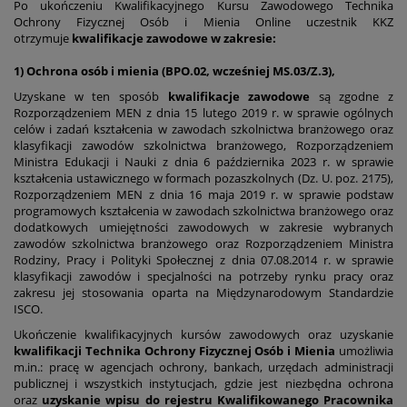
Po ukończeniu Kwalifikacyjnego Kursu Zawodowego Technika
Ochrony Fizycznej Osób i Mienia Online uczestnik KKZ
otrzymuje
kwalifikacje zawodowe w zakresie:
1) Ochrona osób i mienia (BPO.02, wcześniej
MS.03/
Z.3),
Uzyskane w ten sposób
kwalifikacje zawodowe
są zgodne z
Rozporządzeniem MEN z dnia 15 lutego 2019 r. w sprawie ogólnych
celów i zadań kształcenia w zawodach szkolnictwa branżowego oraz
klasyfikacji zawodów szkolnictwa branżowego, Rozporządzeniem
Ministra Edukacji i Nauki z dnia 6 października 2023 r. w sprawie
kształcenia ustawicznego w formach pozaszkolnych (Dz. U. poz. 2175),
Rozporządzeniem MEN z dnia 16 maja 2019 r. w sprawie podstaw
programowych kształcenia w zawodach szkolnictwa branżowego oraz
dodatkowych umiejętności zawodowych w zakresie wybranych
zawodów szkolnictwa branżowego oraz Rozporządzeniem Ministra
Rodziny, Pracy i Polityki Społecznej z dnia 07.08.2014 r. w sprawie
klasyfikacji zawodów i specjalności na potrzeby rynku pracy oraz
zakresu jej stosowania oparta na Międzynarodowym Standardzie
ISCO.
Ukończenie kwalifikacyjnych kursów zawodowych oraz uzyskanie
kwalifikacji Technika Ochrony Fizycznej Osób i Mienia
umożliwia
m.in.: pracę w agencjach ochrony, bankach, urzędach administracji
publicznej i wszystkich instytucjach, gdzie jest niezbędna ochrona
oraz
uzyskanie wpisu do rejestru Kwalifikowanego Pracownika