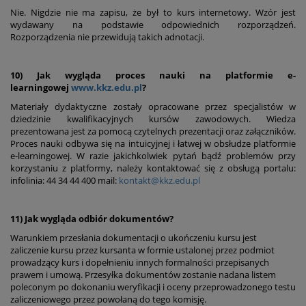
Nie. Nigdzie nie ma zapisu, że był to kurs internetowy. Wzór jest
wydawany na podstawie odpowiednich rozporządzeń.
Rozporządzenia nie przewidują takich adnotacji.
10) Jak wygląda proces nauki na platformie e-
learningowej
www.kkz.edu.pl
?
Materiały dydaktyczne zostały opracowane przez specjalistów w
dziedzinie kwalifikacyjnych kursów zawodowych. Wiedza
prezentowana jest za pomocą czytelnych prezentacji oraz załączników.
Proces nauki odbywa się na intuicyjnej i łatwej w obsłudze platformie
e-learningowej. W razie jakichkolwiek pytań bądź problemów przy
korzystaniu z platformy, należy kontaktować się z obsługą portalu:
infolinia: 44 34 44 400 mail:
kontakt@kkz.edu.pl
11) Jak wygląda odbiór dokumentów?
Warunkiem przesłania dokumentacji o ukończeniu kursu jest
zaliczenie kursu przez kursanta w formie ustalonej przez podmiot
prowadzący kurs i dopełnieniu innych formalności przepisanych
prawem i umową. Przesyłka dokumentów zostanie nadana listem
poleconym po dokonaniu weryfikacji i oceny przeprowadzonego testu
zaliczeniowego przez powołaną do tego komisję.