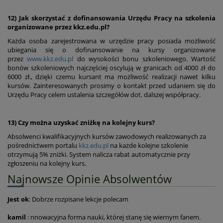
12) Jak skorzystać z dofinansowania Urzędu Pracy na szkolenia
organizowane przez kkz.edu.pl?
Każda osoba zarejestrowana w urzędzie pracy posiada możliwość
ubiegania się o dofinansowanie na kursy organizowane
przez
www.kkz.edu.pl
do wysokości bonu szkoleniowego. Wartość
bonów szkoleniowych najczęściej oscylują w granicach od 4000 zł do
6000 zł., dzięki czemu kursant ma możliwość realizacji nawet kilku
kursów. Zainteresowanych prosimy o kontakt przed udaniem się do
Urzędu Pracy celem ustalenia szczegółów dot. dalszej współpracy.
13) Czy można uzyskać zniżkę na kolejny kurs?
Absolwenci kwalifikacyjnych kursów zawodowych realizowanych za
pośrednictwem portalu
kkz.edu.pl
na każde kolejne szkolenie
otrzymują 5% zniżki. System nalicza rabat automatycznie przy
zgłoszeniu na kolejny kurs.
Najnowsze Opinie Absolwentów
Jest ok
: Dobrze rozpisane lekcje polecam
kamil
: nnowacyjna forma nauki, której stanę się wiernym fanem.