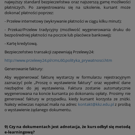
najwyższy standard bezpieczeństwa oraz najszerszą gamę możliwości
płatniczych. Po zarejestrowaniu się na szkolenie, kursant może
dokonać płatności poprzez:
- Przelew internetowy (wykrywanie płatności w ciągu kilku minut);
- Przekaz/Przelew tradycyjny (możliwość wygenerowania druku do
bezpośredniej płatności na poczcie lub placówce bankowej);
- Kartę kredytową.
Bezpieczeństwo transakcji zapewniają Przelewy24:
http://www.przelewy24.pl/cms,60,polityka_prywatnosci.htm
Generowanie faktury:
Aby wygenerować fakturę wystarczy w formularzu rejestracyjnym
zaznaczyć pole „Proszę o wystawienie faktury” oraz wypełnić dane
niezbędne do jej wystawienia. Faktura zostanie automatycznie
wygenerowana na koncie kursanta po dokonaniu opłaty. Prosimy nie
generować faktury w przypadku, kiedy kursant korzysta ze zniżki.
Należy wówczas napisać maila na adres:
kontakt@kkz.edu.pl
z prośbą
o wystawienie żądanego dokumentu.
9) Czy na dokumentach jest adnotacja, że kurs odbył się metodą
e-learningową?