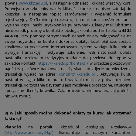
główną
www.kkz.edu.pl
, a następnie odnaleźć i kliknąć właściwy kurs.
Po wejściu w szkolenie, należy kliknąć ikonkę z napisem „dodaj do
koszyka” a następnie "opłać zamówienie" i wypełnić formularz
rejestracyjny. Do 5 minut po rejestracji, na maila oraz sms’em zostanie
wysłany login i hasło użytkownika (w przypadku, kiedy mail lub/i sms
nie doszedł, prosimy o kontakt z obsługą klienta pod nr telefonu
44 34
44 400
). Przy pomocy otrzymanych danych należy zalogować się na
swoje indywidualne konto i dokonać opłaty. Jeżeli płatność została
zrealizowana przelewem internetowym, system w ciągu kilku minut
wykryje transakcję i aktywuje szkolenie. Jeśli natomiast opłata
nastąpiła przelewem tradycyjnym (dane do przelewu dostępne w
zakładce kontakt:
https://kkz.edu.pl/kontakt
), w urzędzie pocztowym
bądź też placówce bankowej, należy skan lub zdjęcie potwierdzenia
transakcji wysłać na adres:
kontakt@kkz.edu.pl
. Aktywacja kursu
nastąpi w ciągu kilku minut od wysłania maila z potwierdzeniem
transakcji. Korzystanie z systemu jest możliwie uproszczone, intuicyjne
i przyjazne dla użytkownika. Cała procedura nie powinna zająć dłużej
niż 5-10 minut.
8) W jaki sposób można dokonać opłaty za kurs? Jak otrzymać
fakturę?
Płatności na portalu kkz.edu.pl obsługują Przelewy24
(
http://www.przelewy24.pl
). Gwarantuje to naszym kursantom