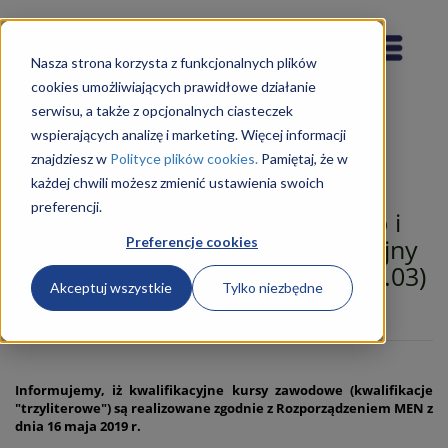
Nasza strona korzysta z funkcjonalnych plików
cookies umożliwiających prawidłowe działanie
serwisu, a także z opcjonalnych ciasteczek
wspierających analizę i marketing. Więcej informacji
znajdziesz w
Polityce plików cookies.
Pamiętaj, że w
każdej chwili możesz zmienić ustawienia swoich
preferencji.
Technik Ochrony Fizycznej Osób i
Mienia 541315 (Kurs Kwalifikacyjny
Preferencje cookies
Zawodowy: BPO.02, dawniej MS.03)
Akceptuj wszystkie
Tylko niezbędne
ZAPISZ SIĘ NA KURS
Informujemy, iż kwalifikacyjne kursy zawodowe (kwalifikacje
"trzyliterowe") są realizowane zgodnie z Rozporządzeniem MEN z
dnia 16 maja 2019 r.