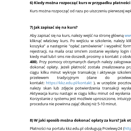
6) Kiedy można rozpocząć kurs w przypadku płatności
Kurs można rozpocząć od razu po uiszczeniu pierwszej wpł
7) Jak zapisać się na kurs?
Aby zapisać się na kurs, należy wejść na stronę główną
www
kliknąć właściwy kurs. Po wejściu w szkolenie, należy 
koszyka” a następnie "opłać zamówienie" i wypełnić form
rejestracji, na maila oraz sms’em zostanie wysłany login
kiedy mail lub/i sms nie doszedł, prosimy o kontakt z obsł
400
). Przy pomocy otrzymanych danych należy zalogować 
dokonać opłaty. Jeżeli płatność została zrealizowana
ciągu kilku minut wykryje transakcję i aktywuje szkoleni
przelewem tradycyjnym (dane do przel
kontakt:
https://kkz.edu.pl/kontakt
), w urzędzie poczt
należy skan lub zdjęcie potwierdzenia transakcji wys
Aktywacja kursu nastąpi w ciągu kilku minut od wysłania 
Korzystanie z systemu jest możliwie uproszczone, intuicyj
procedura nie powinna zająć dłużej niż 5-10 minut.
8) W jaki sposób można dokonać opłaty za kurs? Jak o
Płatności na portalu kkz.edu.pl obsługują Przelewy24 (
htt