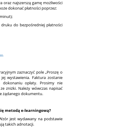
a oraz najszerszą gamę możliwości
 może dokonać płatności poprzez:
 minut);
 druku do bezpośredniej płatności
tm
racyjnym zaznaczyć pole „Proszę o
jej wystawienia. Faktura zostanie
 dokonaniu opłaty. Prosimy nie
ze zniżki. Należy wówczas napisać
ie żądanego dokumentu.
 się metodą e-learningową?
. Wzór jest wydawany na podstawie
ą takich adnotacji.