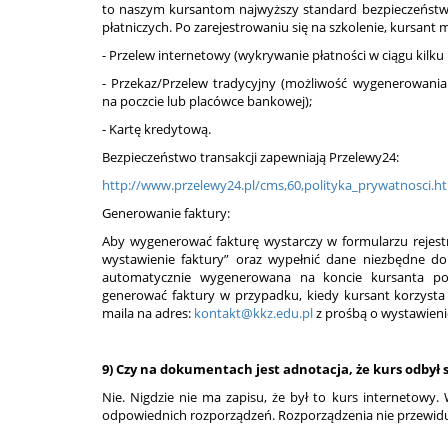
to naszym kursantom najwyższy standard bezpieczeństw
płatniczych. Po zarejestrowaniu się na szkolenie, kursant
- Przelew internetowy (wykrywanie płatności w ciągu kilku
- Przekaz/Przelew tradycyjny (możliwość wygenerowania
na poczcie lub placówce bankowej);
- Kartę kredytową.
Bezpieczeństwo transakcji zapewniają Przelewy24:
http://www.przelewy24.pl/cms,60,polityka_prywatnosci.h
Generowanie faktury:
Aby wygenerować fakturę wystarczy w formularzu rejest
wystawienie faktury” oraz wypełnić dane niezbędne do 
automatycznie wygenerowana na koncie kursanta po
generować faktury w przypadku, kiedy kursant korzysta 
maila na adres:
kontakt@kkz.edu.pl
z prośbą o wystawien
9) Czy na dokumentach jest adnotacja, że kurs odbył
Nie. Nigdzie nie ma zapisu, że był to kurs internetowy
odpowiednich rozporządzeń. Rozporządzenia nie przewiduj