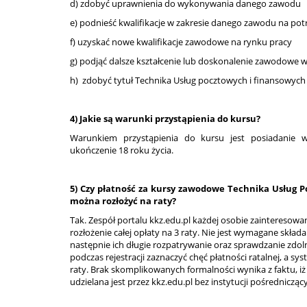
d) zdobyć uprawnienia do wykonywania danego zawodu
e) podnieść kwalifikacje w zakresie danego zawodu na pot
f) uzyskać nowe kwalifikacje zawodowe na rynku pracy
g) podjąć dalsze kształcenie lub doskonalenie zawodowe 
h) zdobyć tytuł Technika Usług pocztowych i finansowych
4) Jakie są warunki przystąpienia do kursu?
Warunkiem przystąpienia do kursu jest posiadanie 
ukończenie 18 roku życia.
5) Czy płatność za kursy zawodowe Technika Usług 
można rozłożyć na raty?
Tak. Zespół portalu kkz.edu.pl każdej osobie zainteresowan
rozłożenie całej opłaty na 3 raty. Nie jest wymagane skł
następnie ich długie rozpatrywanie oraz sprawdzanie zdol
podczas rejestracji zaznaczyć chęć płatności ratalnej, a sy
raty. Brak skomplikowanych formalności wynika z faktu, iż
udzielana jest przez kkz.edu.pl bez instytucji pośrednicząc