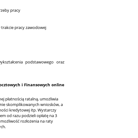
rzeby pracy
w trakcie pracy zawodowej
wykształcenia podstawowego oraz
Pocztowych i Finansowych online
ej płatnością ratalną, umożliwia
adanie skomplikowanych wniosków, a
ności kredytowej itp. Wystarczy
stem od razu podzieli opłatę na 3
 możliwość rozłożenia na raty
ych.