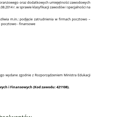
wa branżowego oraz dodatkowych umiejętności zawodowych
8.2014 r. w sprawie klasyfikacji zawodów i specjalności na
liwia m.in.: podjęcie zatrudnienia w firmach pocztowo –
gi pocztowo - finansowe
ego wydane zgodnie z Rozporządzeniem Ministra Edukacji
wych i Finansowych (Kod zawodu: 421108)
.
Absolwentów