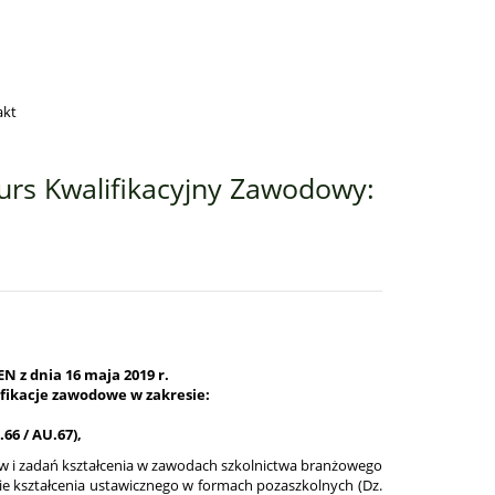
akt
urs Kwalifikacyjny Zawodowy:
N z dnia 16 maja 2019 r.
fikacje zawodowe w zakresie:
66 / AU.67),
ów i zadań kształcenia w zawodach szkolnictwa branżowego
wie kształcenia ustawicznego w formach pozaszkolnych (Dz.