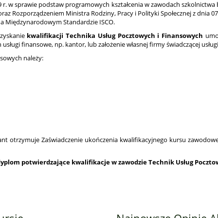
019 r. w sprawie podstaw programowych kształcenia w zawodach szkolnict
Rozporządzeniem Ministra Rodziny, Pracy i Polityki Społecznej z dnia 07.0
a na Międzynarodowym Standardzie ISCO.
uzyskanie
kwalifikacji Technika Usług Pocztowych i Finansowych
umoż
usługi finansowe, np. kantor, lub założenie własnej firmy świadczącej usłu
nsowych
należy:
ant otrzymuje Zaświadczenie ukończenia kwalifikacyjnego kursu zawodow
dyplom potwierdzające kwalifikacje w zawodzie
Technik Usług Poczto
ursie
Najnowsze Opinie 