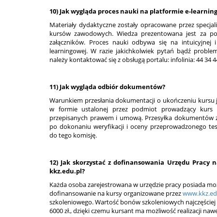
10) Jak wygląda proces nauki na platformie e-learni
Materiały dydaktyczne zostały opracowane przez specjali
kursów zawodowych. Wiedza prezentowana jest za pom
załączników. Proces nauki odbywa się na intuicyjnej 
learningowej. W razie jakichkolwiek pytań bądź proble
należy kontaktować się z obsługą portalu: infolinia: 44 34 4
11) Jak wygląda odbiór dokumentów?
Warunkiem przesłania dokumentacji o ukończeniu kursu je
w formie ustalonej przez podmiot prowadzący kurs i
przepisanych prawem i umową. Przesyłka dokumentów z
po dokonaniu weryfikacji i oceny przeprowadzonego te
do tego komisję.
12) Jak skorzystać z dofinansowania Urzędu Pracy 
kkz.edu.pl?
Każda osoba zarejestrowana w urzędzie pracy posiada moż
dofinansowanie na kursy organizowane przez
www.kkz.ed
szkoleniowego. Wartość bonów szkoleniowych najczęściej o
6000 zł., dzięki czemu kursant ma możliwość realizacji na