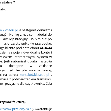
 ratalnej?
aty.
.kkz.edu.pl
, a następnie odnaleźć i
kliknąć ikonkę z napisem „dodaj do
ularz rejestracyjny. Do 5 minut po
 i hasło użytkownika (w przypadku,
ugą klienta pod nr telefonu
44 34 44
się na swoje indywidualne konto i
 przelewem internetowym, system w
e. Jeśli natomiast opłata nastąpiła
ewu dostępne w zakładce
owym bądź też placówce bankowej,
łać na adres:
kontakt@kkz.edu.pl
.
maila z potwierdzeniem transakcji.
ne i przyjazne dla użytkownika. Cała
trzymać fakturę?
p://www.przelewy24.pl
). Gwarantuje