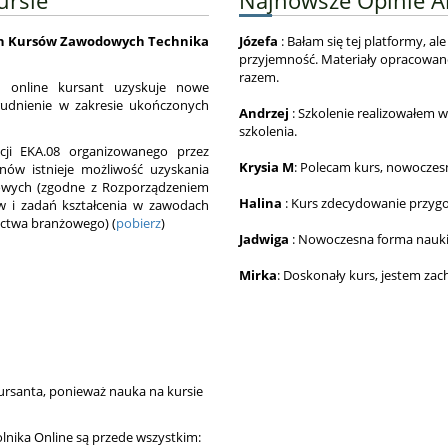
nych Kursów Zawodowych Technika
Józefa
: Bałam się tej platformy, ale
przyjemność. Materiały opracowan
razem.
 online kursant uzyskuje nowe
rudnienie w zakresie ukończonych
Andrzej
: Szkolenie realizowałem 
szkolenia.
cji EKA.08
organizowanego przez
Krysia M
: Polecam kurs, nowoczes
ów istnieje możliwość uzyskania
owych (zgodne z Rozporządzeniem
Halina
: Kurs zdecydowanie przygo
w i zadań kształcenia w zawodach
ictwa branżowego) (
pobierz
)
Jadwiga
: Nowoczesna forma nauki
Mirka
: Doskonały kurs, jestem zac
ursanta, ponieważ nauka na kursie
nika Online są przede wszystkim: