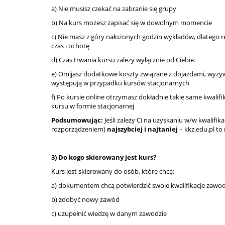
a) Nie musisz czekać na zabranie się grupy
b) Na kurs możesz zapisać się w dowolnym momencie
c) Nie masz z góry nałożonych godzin wykładów, dlatego re
czas i ochotę
d) Czas trwania kursu zależy wyłącznie od Ciebie.
e) Omijasz dodatkowe koszty związane z dojazdami, wyżyw
występują w przypadku kursów stacjonarnych
f) Po kursie online otrzymasz dokładnie takie same kwalif
kursu w formie stacjonarnej
Podsumowując:
Jeśli zależy Ci na uzyskaniu w/w kwalifika
rozporządzeniem)
najszybciej i najtaniej
– kkz.edu.pl to 
3) Do kogo skierowany jest kurs?
Kurs jest skierowany do osób, które chcą:
a) dokumentem chcą potwierdzić swoje kwalifikacje zaw
b) zdobyć nowy zawód
c) uzupełnić wiedzę w danym zawodzie