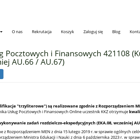
O nas
Rekrutacja
Koszyk
Zaloguj się
Blog
Kont
g Pocztowych i Finansowych 421108 (K
iej AU.66 / AU.67)
fikacje "trzyliterowe") są realizowane zgodnie z Rozporządzeniem ME
ika Usług Pocztowych i Finansowych Online uczestnik KKZ otrzymuje
kwali
wykonywanie zadań rozdzielczo-ekspedycyjnych (EKA.08, wcześniej AU.
e z Rozporządzeniem MEN z dnia 15 lutego 2019 r. w sprawie ogólnych cel
ządzeniem Ministra Edukacji i Nauki z dnia 6 października 2023 r. w spra