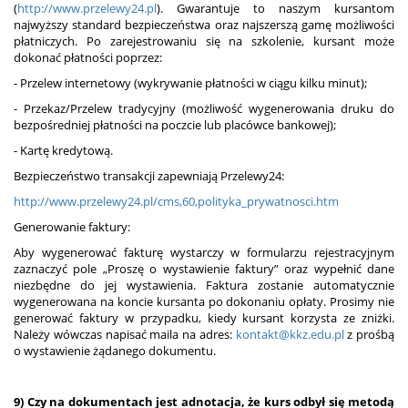
(
http://www.przelewy24.pl
). Gwarantuje to naszym kursantom
najwyższy standard bezpieczeństwa oraz najszerszą gamę możliwości
płatniczych. Po zarejestrowaniu się na szkolenie, kursant może
dokonać płatności poprzez:
- Przelew internetowy (wykrywanie płatności w ciągu kilku minut);
- Przekaz/Przelew tradycyjny (możliwość wygenerowania druku do
bezpośredniej płatności na poczcie lub placówce bankowej);
- Kartę kredytową.
Bezpieczeństwo transakcji zapewniają Przelewy24:
http://www.przelewy24.pl/cms,60,polityka_prywatnosci.htm
Generowanie faktury:
Aby wygenerować fakturę wystarczy w formularzu rejestracyjnym
zaznaczyć pole „Proszę o wystawienie faktury” oraz wypełnić dane
niezbędne do jej wystawienia. Faktura zostanie automatycznie
wygenerowana na koncie kursanta po dokonaniu opłaty. Prosimy nie
generować faktury w przypadku, kiedy kursant korzysta ze zniżki.
Należy wówczas napisać maila na adres:
kontakt@kkz.edu.pl
z prośbą
o wystawienie żądanego dokumentu.
9) Czy na dokumentach jest adnotacja, że kurs odbył się metodą