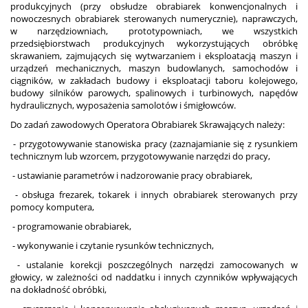
produkcyjnych (przy obsłudze obrabiarek konwencjonalnych i
nowoczesnych obrabiarek sterowanych numerycznie), naprawczych,
w narzędziowniach, prototypowniach, we wszystkich
przedsiębiorstwach produkcyjnych wykorzystujących obróbkę
skrawaniem, zajmujących się wytwarzaniem i eksploatacją maszyn i
urządzeń mechanicznych, maszyn budowlanych, samochodów i
ciągników, w zakładach budowy i eksploatacji taboru kolejowego,
budowy silników parowych, spalinowych i turbinowych, napędów
hydraulicznych, wyposażenia samolotów i śmigłowców.
Do zadań zawodowych Operatora Obrabiarek Skrawających należy:
- przygotowywanie stanowiska pracy (zaznajamianie się z rysunkiem
technicznym lub wzorcem, przygotowywanie narzędzi do pracy,
- ustawianie parametrów i nadzorowanie pracy obrabiarek,
- obsługa frezarek, tokarek i innych obrabiarek sterowanych przy
pomocy komputera,
- programowanie obrabiarek,
- wykonywanie i czytanie rysunków technicznych,
- ustalanie korekcji poszczególnych narzędzi zamocowanych w
głowicy, w zależności od naddatku i innych czynników wpływających
na dokładność obróbki,