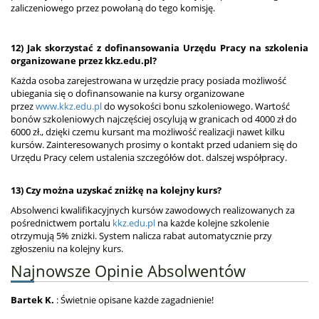
zaliczeniowego przez powołaną do tego komisję.
12) Jak skorzystać z dofinansowania Urzędu Pracy na szkolenia
organizowane przez kkz.edu.pl?
Każda osoba zarejestrowana w urzędzie pracy posiada możliwość
ubiegania się o dofinansowanie na kursy organizowane
przez
www.kkz.edu.pl
do wysokości bonu szkoleniowego. Wartość
bonów szkoleniowych najczęściej oscylują w granicach od 4000 zł do
6000 zł., dzięki czemu kursant ma możliwość realizacji nawet kilku
kursów. Zainteresowanych prosimy o kontakt przed udaniem się do
Urzędu Pracy celem ustalenia szczegółów dot. dalszej współpracy.
13) Czy można uzyskać zniżkę na kolejny kurs?
Absolwenci kwalifikacyjnych kursów zawodowych realizowanych za
pośrednictwem portalu
kkz.edu.pl
na każde kolejne szkolenie
otrzymują 5% zniżki. System nalicza rabat automatycznie przy
zgłoszeniu na kolejny kurs.
Najnowsze Opinie Absolwentów
Bartek K.
: Świetnie opisane każde zagadnienie!