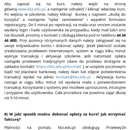
Aby zapisać się na kurs, należy wejść na stronę
główną
www.kkz.edu.pl
, a następnie odnaleźć i kliknąć właściwy kurs.
Po wejściu w szkolenie, należy kliknąć ikonkę z napisem „dodaj do
koszyka” a następnie "opłać zamówienie" i wypełnić formularz
rejestracyjny. Do 5 minut po rejestracji, na maila oraz sms’em zostanie
wysłany login i hasło użytkownika (w przypadku, kiedy mail lub/i sms
nie doszedł, prosimy o kontakt z obsługą klienta pod nr telefonu
44 34
44 400
). Przy pomocy otrzymanych danych należy zalogować się na
swoje indywidualne konto i dokonać opłaty. Jeżeli płatność została
zrealizowana przelewem internetowym, system w ciągu kilku minut
wykryje transakcję i aktywuje szkolenie. Jeśli natomiast opłata
nastąpiła przelewem tradycyjnym (dane do przelewu dostępne w
zakładce kontakt:
https://kkz.edu.pl/kontakt
), w urzędzie pocztowym
bądź też placówce bankowej, należy skan lub zdjęcie potwierdzenia
transakcji wysłać na adres:
kontakt@kkz.edu.pl
. Aktywacja kursu
nastąpi w ciągu kilku minut od wysłania maila z potwierdzeniem
transakcji. Korzystanie z systemu jest możliwie uproszczone, intuicyjne
i przyjazne dla użytkownika. Cała procedura nie powinna zająć dłużej
niż 5-10 minut.
8) W jaki sposób można dokonać opłaty za kurs? Jak otrzymać
fakturę?
Płatności na portalu kkz.edu.pl obsługują Przelewy24