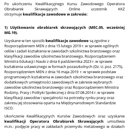
Po ukończeniu Kwalifikacyjnego Kursu Zawodowego Operatora
Obrabiarek Skrawających Online uczestnik KKZ
otrzymuje
kwalifikacje zawodowe w zakresie:
1) Użytkowanie obrabiarek skrawających (MEC.05, wcześniej
MG.19).
Uzyskane w ten sposób
kwalifikacje zawodowe
są zgodne z
Rozporządzeniem MEN z dnia 15 lutego 2019 r. w sprawie ogólnych
celów i zadań kształcenia w zawodach szkolnictwa branżowego oraz
klasyfikacji zawodów szkolnictwa branżowego, Rozporządzeniem
Ministra Edukacji i Nauki z dnia 6 października 2023 r. w sprawie
kształcenia ustawicznego w formach pozaszkolnych (Dz. U. poz. 2175),
Rozporządzeniem MEN z dnia 16 maja 2019 r. w sprawie podstaw
programowych kształcenia w zawodach szkolnictwa branżowego oraz
dodatkowych umiejętności zawodowych w zakresie wybranych
zawodów szkolnictwa branżowego oraz Rozporządzeniem Ministra
Rodziny, Pracy i Polityki Społecznej z dnia 07.08.2014 r. w sprawie
klasyfikacji zawodów i specjalności na potrzeby rynku pracy oraz
zakresu jej stosowania oparta na Międzynarodowym Standardzie
ISCO.
Ukończenie Kwalifikacyjnych Kursów Zawodowych oraz uzyskanie
kwalifikacji Operatora Obrabiarek Skrawających
umożliwia
m.in.: podjęcie pracy w zakładach przemysłu metalowego w działach