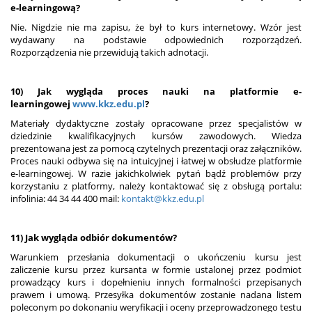
e-learningową?
Nie. Nigdzie nie ma zapisu, że był to kurs internetowy. Wzór jest
wydawany na podstawie odpowiednich rozporządzeń.
Rozporządzenia nie przewidują takich adnotacji.
10) Jak wygląda proces nauki na platformie e-
learningowej
www.kkz.edu.pl
?
Materiały dydaktyczne zostały opracowane przez specjalistów w
dziedzinie kwalifikacyjnych kursów zawodowych. Wiedza
prezentowana jest za pomocą czytelnych prezentacji oraz załączników.
Proces nauki odbywa się na intuicyjnej i łatwej w obsłudze platformie
e-learningowej. W razie jakichkolwiek pytań bądź problemów przy
korzystaniu z platformy, należy kontaktować się z obsługą portalu:
infolinia: 44 34 44 400 mail:
kontakt@kkz.edu.pl
11) Jak wygląda odbiór dokumentów?
Warunkiem przesłania dokumentacji o ukończeniu kursu jest
zaliczenie kursu przez kursanta w formie ustalonej przez podmiot
prowadzący kurs i dopełnieniu innych formalności przepisanych
prawem i umową. Przesyłka dokumentów zostanie nadana listem
poleconym po dokonaniu weryfikacji i oceny przeprowadzonego testu