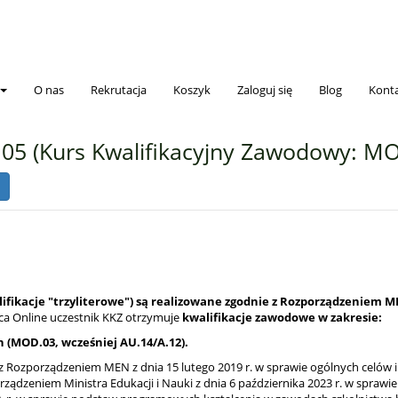
O nas
Rekrutacja
Koszyk
Zaloguj się
Blog
Kont
05 (Kurs Kwalifikacyjny Zawodowy: MO
fikacje "trzyliterowe") są realizowane zgodnie z Rozporządzeniem ME
a Online uczestnik KKZ otrzymuje
kwalifikacje zawodowe w zakresie:
 (MOD.03, wcześniej AU.14/A.12).
 Rozporządzeniem MEN z dnia 15 lutego 2019 r. w sprawie ogólnych celów 
ządzeniem Ministra Edukacji i Nauki z dnia 6 października 2023 r. w sprawi