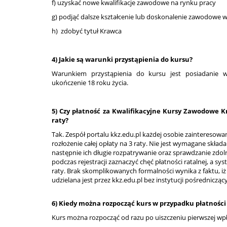
f) uzyskać nowe kwalifikacje zawodowe na rynku pracy
g) podjąć dalsze kształcenie lub doskonalenie zawodowe 
h) zdobyć tytuł Krawca
4) Jakie są warunki przystąpienia do kursu?
Warunkiem przystąpienia do kursu jest posiadanie 
ukończenie 18 roku życia.
5) Czy płatność za Kwalifikacyjne Kursy Zawodowe 
raty?
Tak. Zespół portalu kkz.edu.pl każdej osobie zainteresowan
rozłożenie całej opłaty na 3 raty. Nie jest wymagane skł
następnie ich długie rozpatrywanie oraz sprawdzanie zdol
podczas rejestracji zaznaczyć chęć płatności ratalnej, a sy
raty. Brak skomplikowanych formalności wynika z faktu, iż
udzielana jest przez kkz.edu.pl bez instytucji pośrednicząc
6) Kiedy można rozpocząć kurs w przypadku płatności
Kurs można rozpocząć od razu po uiszczeniu pierwszej wpł