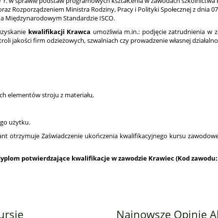
019 r. w sprawie podstaw programowych kształcenia w zawodach szkolnict
Rozporządzeniem Ministra Rodziny, Pracy i Polityki Społecznej z dnia 07.0
a na Międzynarodowym Standardzie ISCO.
uzyskanie
kwalifikacji Krawca
umożliwia m.in.: podjęcie zatrudnienia w
troli jakości firm odzieżowych, szwalniach czy prowadzenie własnej działaln
ych elementów stroju z materiału,
ego użytku.
ant otrzymuje Zaświadczenie ukończenia kwalifikacyjnego kursu zawodow
dyplom potwierdzające kwalifikacje w zawodzie
Krawiec (Kod zawodu:
ursie
Najnowsze Opinie 