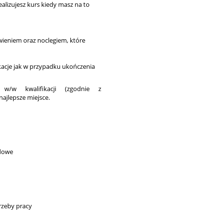
alizujesz kurs kiedy masz na to
ieniem oraz noclegiem, które
ikacje jak w przypadku ukończenia
/w kwalifikacji (zgodnie z
najlepsze miejsce.
odowe
rzeby pracy