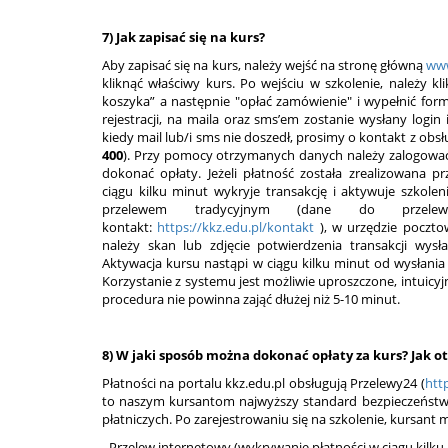
7) Jak zapisać się na kurs?
Aby zapisać się na kurs, należy wejść na stronę główną
www
kliknąć właściwy kurs. Po wejściu w szkolenie, należy 
koszyka” a następnie "opłać zamówienie" i wypełnić form
rejestracji, na maila oraz sms’em zostanie wysłany login
kiedy mail lub/i sms nie doszedł, prosimy o kontakt z obsł
400
). Przy pomocy otrzymanych danych należy zalogować 
dokonać opłaty. Jeżeli płatność została zrealizowana
ciągu kilku minut wykryje transakcję i aktywuje szkoleni
przelewem tradycyjnym (dane do przel
kontakt:
https://kkz.edu.pl/kontakt
), w urzędzie poczt
należy skan lub zdjęcie potwierdzenia transakcji wys
Aktywacja kursu nastąpi w ciągu kilku minut od wysłania 
Korzystanie z systemu jest możliwie uproszczone, intuicyj
procedura nie powinna zająć dłużej niż 5-10 minut.
8) W jaki sposób można dokonać opłaty za kurs? Jak o
Płatności na portalu kkz.edu.pl obsługują Przelewy24 (
htt
to naszym kursantom najwyższy standard bezpieczeństw
płatniczych. Po zarejestrowaniu się na szkolenie, kursant
- Przelew internetowy (wykrywanie płatności w ciągu kilku