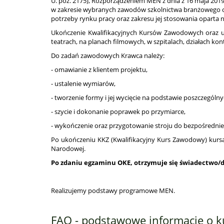
U. poz. 2175), Rozporządzeniem MEN z dnia z 16 maja 2
w zakresie wybranych zawodów szkolnictwa branżowego oraz 
potrzeby rynku pracy oraz zakresu jej stosowania opart
Ukończenie Kwalifikacyjnych Kursów Zawodowych oraz 
teatrach, na planach filmowych, w szpitalach, działach kon
Do zadań zawodowych Krawca należy:
- omawianie z klientem projektu,
- ustalenie wymiarów,
- tworzenie formy i jej wycięcie na podstawie poszczególn
- szycie i dokonanie poprawek po przymiarce,
- wykończenie oraz przygotowanie stroju do bezpośredni
Po ukończeniu KKZ (Kwalifikacyjny Kurs Zawodowy) kurs
Narodowej.
Po zdaniu egzaminu OKE, otrzymuje się świadectwo/
Realizujemy podstawy programowe MEN.
FAQ - podstawowe informacje o k