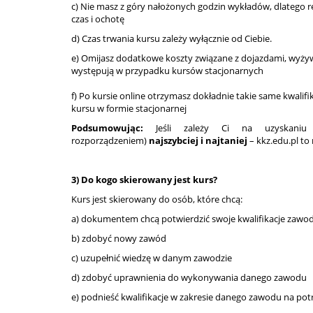
c) Nie masz z góry nałożonych godzin wykładów, dlatego re
czas i ochotę
d) Czas trwania kursu zależy wyłącznie od Ciebie.
e) Omijasz dodatkowe koszty związane z dojazdami, wyżyw
występują w przypadku kursów stacjonarnych
f) Po kursie online otrzymasz dokładnie takie same kwalif
kursu w formie stacjonarnej
Podsumowując:
Jeśli zależy Ci na uzyskaniu w
rozporządzeniem)
najszybciej i najtaniej
– kkz.edu.pl to 
3) Do kogo skierowany jest kurs?
Kurs jest skierowany do osób, które chcą:
a) dokumentem chcą potwierdzić swoje kwalifikacje zaw
b) zdobyć nowy zawód
c) uzupełnić wiedzę w danym zawodzie
d) zdobyć uprawnienia do wykonywania danego zawodu
e) podnieść kwalifikacje w zakresie danego zawodu na pot