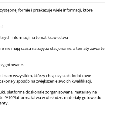
zystępnej formie i przekazuje wiele informacji, które
m!
tnych informacji na temat krawiectwa
óre nie mają czasu na zajęcia stacjonarne, a tematy zawarte
przygotowane.
Polecam wszystkim, którzy chcą uzyskać dodatkowe
oskonały sposób na zwiększenie swoich kwalifikacji.
ki, platforma doskonale zorganizowana, materiały na
o 9/10Platforma łatwa w obsłudze, materiały gotowe do
enty.