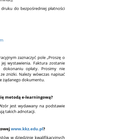
 druku do bezpośredniej płatności
tm
racyjnym zaznaczyć pole „Proszę o
jej wystawienia. Faktura zostanie
 dokonaniu opłaty. Prosimy nie
ze zniżki. Należy wówczas napisać
ie żądanego dokumentu.
 się metodą e-learningową?
. Wzór jest wydawany na podstawie
ą takich adnotacji.
ngowej
www.kkz.edu.pl
?
stów w dziedzinie kwalifikacyjnych