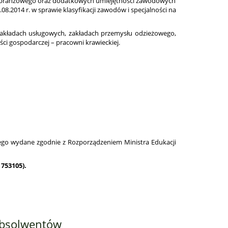
wa branżowego oraz dodatkowych umiejętności zawodowych
8.2014 r. w sprawie klasyfikacji zawodów i specjalności na
 zakładach usługowych, zakładach przemysłu odzieżowego,
ości gospodarczej – pracowni krawieckiej.
ego wydane zgodnie z Rozporządzeniem Ministra Edukacji
 753105)
.
Absolwentów