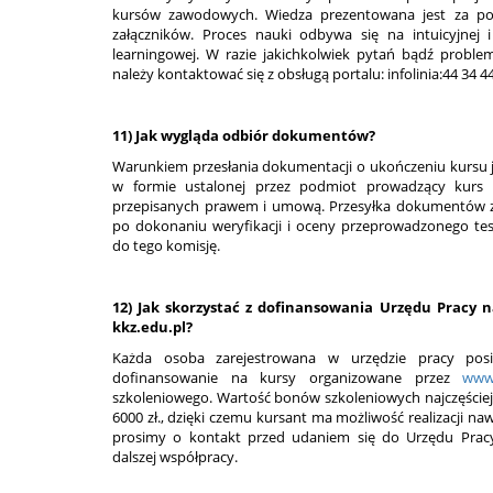
kursów zawodowych. Wiedza prezentowana jest za pom
załączników. Proces nauki odbywa się na intuicyjnej 
learningowej. W razie jakichkolwiek pytań bądź proble
należy kontaktować się z obsługą portalu: infolinia:44 34 4
11) Jak wygląda odbiór dokumentów?
Warunkiem przesłania dokumentacji o ukończeniu kursu je
w formie ustalonej przez podmiot prowadzący kurs i
przepisanych prawem i umową. Przesyłka dokumentów z
po dokonaniu weryfikacji i oceny przeprowadzonego te
do tego komisję.
12) Jak skorzystać z dofinansowania Urzędu Pracy 
kkz.edu.pl?
Każda osoba zarejestrowana w urzędzie pracy posi
dofinansowanie na kursy organizowane przez
www.
szkoleniowego. Wartość bonów szkoleniowych najczęściej 
6000 zł., dzięki czemu kursant ma możliwość realizacji n
prosimy o kontakt przed udaniem się do Urzędu Pracy
dalszej współpracy.