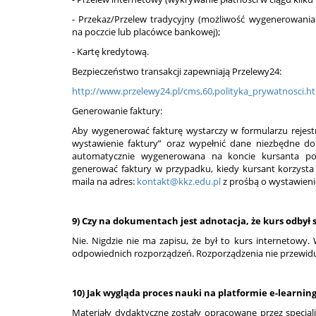
- Przekaz/Przelew tradycyjny (możliwość wygenerowania
na poczcie lub placówce bankowej);
- Kartę kredytową.
Bezpieczeństwo transakcji zapewniają Przelewy24:
http://www.przelewy24.pl/cms,60,polityka_prywatnosci.h
Generowanie faktury:
Aby wygenerować fakturę wystarczy w formularzu rejest
wystawienie faktury” oraz wypełnić dane niezbędne do 
automatycznie wygenerowana na koncie kursanta po
generować faktury w przypadku, kiedy kursant korzysta 
maila na adres:
kontakt@kkz.edu.pl
z prośbą o wystawien
9) Czy na dokumentach jest adnotacja, że kurs odbył
Nie. Nigdzie nie ma zapisu, że był to kurs internetowy
odpowiednich rozporządzeń. Rozporządzenia nie przewiduj
10) Jak wygląda proces nauki na platformie e-learni
Materiały dydaktyczne zostały opracowane przez specjali