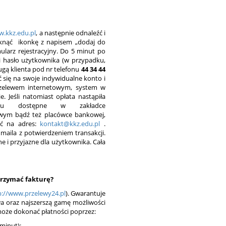
.kkz.edu.pl
, a następnie odnaleźć i
kliknąć ikonkę z napisem „dodaj do
ularz rejestracyjny. Do 5 minut po
 i hasło użytkownika (w przypadku,
ugą klienta pod nr telefonu
44 34 44
się na swoje indywidualne konto i
 przelewem internetowym, system w
e. Jeśli natomiast opłata nastąpiła
ewu dostępne w zakładce
owym bądź też placówce bankowej,
łać na adres:
kontakt@kkz.edu.pl
.
maila z potwierdzeniem transakcji.
ne i przyjazne dla użytkownika. Cała
trzymać fakturę?
p://www.przelewy24.pl
). Gwarantuje
a oraz najszerszą gamę możliwości
 może dokonać płatności poprzez:
 minut);