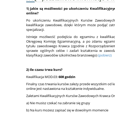
1) Jakie są możliwości po ukończeniu Kwalifikacy
online?
Po ukończeniu Kwalifikacyjnych Kursów Zawodowych
kwalifikacje zawodowe, dzięki którym może podjąć zat
specjalizacji.
Istnieje możliwość podejścia do egzaminu z kwalifik
Okręgową Komisję Egzaminacyjną, a po zdaniu egzamin
tytułu zawodowego Krawca (zgodnie z Rozporządzeniem
sprawie ogólnych celów i zadań kształcenia w zawod
klasyfikacji zawodów szkolnictwa branżowego)
(pobierz)
2) Ile czasu trwa kurs?
Kwalifikacja MOD.03:
608 godzin
Finalny czas trwania kursów zależy przede wszystkim od k
online jest nastawiona na kształcenie indywidualne.
Zaletami Kwalifikacyjnych Kursów Zawodowych Krawca Onl
a) Nie musisz czekać na zabranie się grupy
b) Na kurs możesz zapisać się w dowolnym momencie