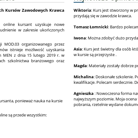
jnych Kursów Zawodowych Krawca
Wiktoria
: Kurs jest stworzony w pr
przydają się w zawodzie krawca.
 online kursant uzyskuje nowe
Tomasz Łomnicki
: Bardzo poleca
rudnienie w zakresie ukończonych
Iwona
: Można zdobyć dużo przyda
acji MOD.03 organizowanego przez
Asia
: Kurs jest świetny dla osób kt
ów istnieje możliwość uzyskania
w kursie są przejrzyste .
 MEN z dnia 15 lutego 2019 r. w
ach szkolnictwa branżowego oraz
Magda
: Materiały zostały dobrze 
Michalina
: Doskonałe szkolenie. 
kwalifikacje. Polecam serdecznie. D
Agnieszka
: Nowoczesna forma nau
najwyższym poziomie. Moja ocena t
ursanta, ponieważ nauka na kursie
pobrania, rzetelnie wydane dokum
ine są przede wszystkim: