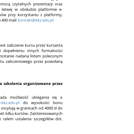
ocą czytelnych prezentacji oraz
i łatwej w obsłudze platformie e-
mów przy korzystaniu z platformy,
4 400 mail:
kontakt@kkz.edu.pl
st zaliczenie kursu przez kursanta
 dopełnieniu innych formalności
ostanie nadana listem poleconym
stu zaliczeniowego przez powołaną
na szkolenia organizowane przez
ada możliwość ubiegania się o
kkz.edu.pl
do wysokości bonu
oscylują w granicach od 4000 zł do
awet kilku kursów. Zainteresowanych
 celem ustalenia szczegółów dot.