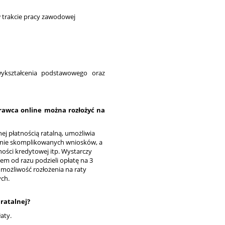
w trakcie pracy zawodowej
wykształcenia podstawowego oraz
Krawca online można rozłożyć na
ej płatnością ratalną, umożliwia
adanie skomplikowanych wniosków, a
ności kredytowej itp. Wystarczy
stem od razu podzieli opłatę na 3
 możliwość rozłożenia na raty
ych.
 ratalnej?
aty.