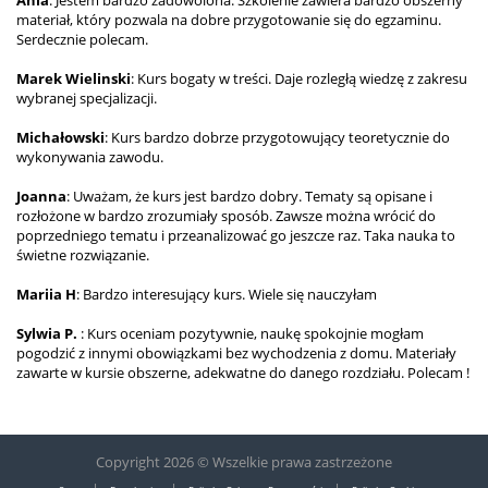
materiał, który pozwala na dobre przygotowanie się do egzaminu.
Serdecznie polecam.
Marek Wielinski
: Kurs bogaty w treści. Daje rozległą wiedzę z zakresu
wybranej specjalizacji.
Michałowski
: Kurs bardzo dobrze przygotowujący teoretycznie do
wykonywania zawodu.
Joanna
: Uważam, że kurs jest bardzo dobry. Tematy są opisane i
rozłożone w bardzo zrozumiały sposób. Zawsze można wrócić do
poprzedniego tematu i przeanalizować go jeszcze raz. Taka nauka to
świetne rozwiązanie.
Mariia H
: Bardzo interesujący kurs. Wiele się nauczyłam
Sylwia P.
: Kurs oceniam pozytywnie, naukę spokojnie mogłam
pogodzić z innymi obowiązkami bez wychodzenia z domu. Materiały
zawarte w kursie obszerne, adekwatne do danego rozdziału. Polecam !
Copyright 2026 © Wszelkie prawa zastrzeżone