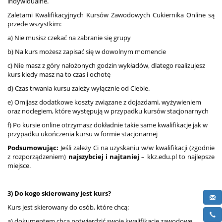
indywidualne.
Zaletami Kwalifikacyjnych Kursów Zawodowych Cukiernika Online są
przede wszystkim:
a) Nie musisz czekać na zabranie się grupy
b) Na kurs możesz zapisać się w dowolnym momencie
c) Nie masz z góry nałożonych godzin wykładów, dlatego realizujesz
kurs kiedy masz na to czas i ochotę
d) Czas trwania kursu zależy wyłącznie od Ciebie.
e) Omijasz dodatkowe koszty związane z dojazdami, wyżywieniem
oraz noclegiem, które występują w przypadku kursów stacjonarnych
f) Po kursie online otrzymasz dokładnie takie same kwalifikacje jak w
przypadku ukończenia kursu w formie stacjonarnej
Podsumowując:
Jeśli zależy Ci na uzyskaniu w/w kwalifikacji (zgodnie
z rozporządzeniem)
najszybciej i najtaniej
– kkz.edu.pl to najlepsze
miejsce.
3) Do kogo skierowany jest kurs?
Kurs jest skierowany do osób, które chcą:
a) dokumentem chcą potwierdzić swoje kwalifikacje zawodowe