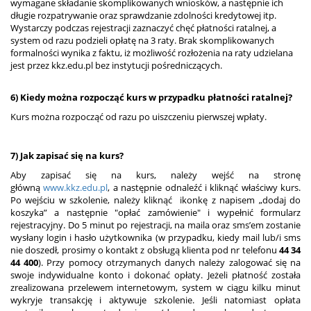
wymagane składanie skomplikowanych wniosków, a następnie ich
długie rozpatrywanie oraz sprawdzanie zdolności kredytowej itp.
Wystarczy podczas rejestracji zaznaczyć chęć płatności ratalnej, a
system od razu podzieli opłatę na 3 raty. Brak skomplikowanych
formalności wynika z faktu, iż możliwość rozłożenia na raty udzielana
jest przez kkz.edu.pl bez instytucji pośredniczących.
6) Kiedy można rozpocząć kurs w przypadku płatności ratalnej?
Kurs można rozpocząć od razu po uiszczeniu pierwszej wpłaty.
7) Jak zapisać się na kurs?
Aby zapisać się na kurs, należy wejść na stronę
główną
www.kkz.edu.pl
, a następnie odnaleźć i kliknąć właściwy kurs.
Po wejściu w szkolenie, należy kliknąć ikonkę z napisem „dodaj do
koszyka” a następnie "opłać zamówienie" i wypełnić formularz
rejestracyjny. Do 5 minut po rejestracji, na maila oraz sms’em zostanie
wysłany login i hasło użytkownika (w przypadku, kiedy mail lub/i sms
nie doszedł, prosimy o kontakt z obsługą klienta pod nr telefonu
44 34
44 400
). Przy pomocy otrzymanych danych należy zalogować się na
swoje indywidualne konto i dokonać opłaty. Jeżeli płatność została
zrealizowana przelewem internetowym, system w ciągu kilku minut
wykryje transakcję i aktywuje szkolenie. Jeśli natomiast opłata