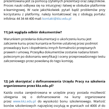
prezentowana jest za pomocą czytelnych prezentacji oraz załączników.
Proces nauki odbywa się na intuicyjnej i łatwej w obsłudze platformie
e-learningowej. W razie jakichkolwiek pytań bądź problemów przy
korzystaniu z platformy, należy kontaktować się z obsługą portalu:
infolinia: 44 34 44 400 mail:
kontakt@kkz.edu.pl
11) Jak wygląda odbiór dokumentów?
Warunkiem przesłania dokumentacji o ukończeniu kursu jest
zaliczenie kursu przez kursanta w formie ustalonej przez podmiot
prowadzący kurs i dopełnieniu innych formalności przepisanych
prawem i umową. Przesyłka dokumentów zostanie nadana listem
poleconym po dokonaniu weryfikacji i oceny przeprowadzonego testu
zaliczeniowego przez powołaną do tego komisję.
12) Jak skorzystać z dofinansowania Urzędu Pracy na szkolenia
organizowane przez kkz.edu.pl?
Każda osoba zarejestrowana w urzędzie pracy posiada możliwość
ubiegania się o dofinansowanie na kursy organizowane
przez
www.kkz.edu.pl
do wysokości bonu szkoleniowego. Wartość
bonów szkoleniowych najczęściej oscylują w granicach od 4000 zł do