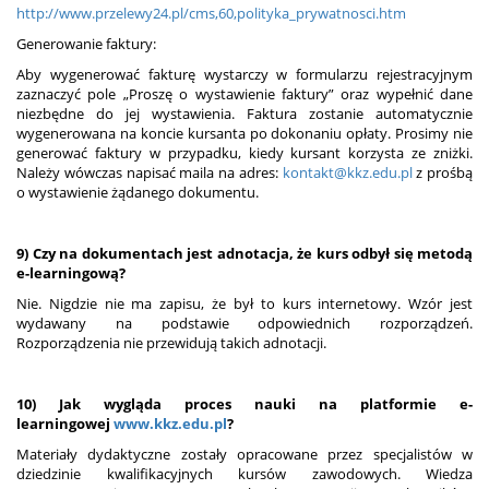
http://www.przelewy24.pl/cms,60,polityka_prywatnosci.htm
Generowanie faktury:
Aby wygenerować fakturę wystarczy w formularzu rejestracyjnym
zaznaczyć pole „Proszę o wystawienie faktury” oraz wypełnić dane
niezbędne do jej wystawienia. Faktura zostanie automatycznie
wygenerowana na koncie kursanta po dokonaniu opłaty. Prosimy nie
generować faktury w przypadku, kiedy kursant korzysta ze zniżki.
Należy wówczas napisać maila na adres:
kontakt@kkz.edu.pl
z prośbą
o wystawienie żądanego dokumentu.
9) Czy na dokumentach jest adnotacja, że kurs odbył się metodą
e-learningową?
Nie. Nigdzie nie ma zapisu, że był to kurs internetowy. Wzór jest
wydawany na podstawie odpowiednich rozporządzeń.
Rozporządzenia nie przewidują takich adnotacji.
10) Jak wygląda proces nauki na platformie e-
learningowej
www.kkz.edu.pl
?
Materiały dydaktyczne zostały opracowane przez specjalistów w
dziedzinie kwalifikacyjnych kursów zawodowych. Wiedza