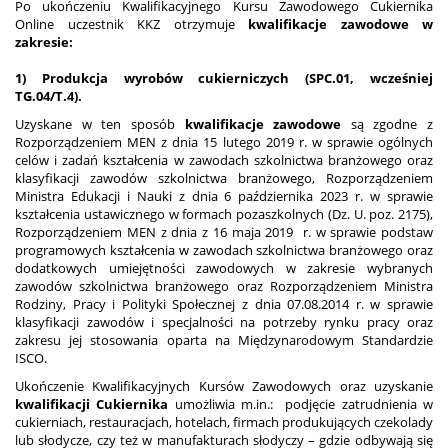
Po ukończeniu Kwalifikacyjnego Kursu Zawodowego Cukiernika
Online uczestnik KKZ otrzymuje
kwalifikacje zawodowe w
zakresie:
1) Produkcja wyrobów cukierniczych (SPC.01, wcześniej
TG.04/T.4).
Uzyskane w ten sposób
kwalifikacje zawodowe
są zgodne z
Rozporządzeniem MEN z dnia 15 lutego 2019 r. w sprawie ogólnych
celów i zadań kształcenia w zawodach szkolnictwa branżowego oraz
klasyfikacji zawodów szkolnictwa branżowego, Rozporządzeniem
Ministra Edukacji i Nauki z dnia 6 października 2023 r. w sprawie
kształcenia ustawicznego w formach pozaszkolnych (Dz. U. poz. 2175),
Rozporządzeniem MEN z dnia z 16 maja 2019 r. w sprawie podstaw
programowych kształcenia w zawodach szkolnictwa branżowego oraz
dodatkowych umiejętności zawodowych w zakresie wybranych
zawodów szkolnictwa branżowego oraz Rozporządzeniem Ministra
Rodziny, Pracy i Polityki Społecznej z dnia 07.08.2014 r. w sprawie
klasyfikacji zawodów i specjalności na potrzeby rynku pracy oraz
zakresu jej stosowania oparta na Międzynarodowym Standardzie
ISCO.
Ukończenie Kwalifikacyjnych Kursów Zawodowych oraz uzyskanie
kwalifikacji Cukiernika
umożliwia m.in.: podjęcie zatrudnienia w
cukierniach, restauracjach, hotelach, firmach produkujących czekolady
lub słodycze, czy też w manufakturach słodyczy – gdzie odbywają się