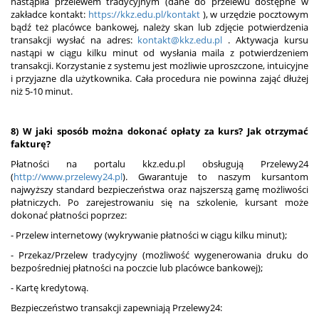
nastąpiła przelewem tradycyjnym (dane do przelewu dostępne w
zakładce kontakt:
https://kkz.edu.pl/kontakt
), w urzędzie pocztowym
bądź też placówce bankowej, należy skan lub zdjęcie potwierdzenia
transakcji wysłać na adres:
kontakt@kkz.edu.pl
. Aktywacja kursu
nastąpi w ciągu kilku minut od wysłania maila z potwierdzeniem
transakcji. Korzystanie z systemu jest możliwie uproszczone, intuicyjne
i przyjazne dla użytkownika. Cała procedura nie powinna zająć dłużej
niż 5-10 minut.
8) W jaki sposób można dokonać opłaty za kurs? Jak otrzymać
fakturę?
Płatności na portalu kkz.edu.pl obsługują Przelewy24
(
http://www.przelewy24.pl
). Gwarantuje to naszym kursantom
najwyższy standard bezpieczeństwa oraz najszerszą gamę możliwości
płatniczych. Po zarejestrowaniu się na szkolenie, kursant może
dokonać płatności poprzez:
- Przelew internetowy (wykrywanie płatności w ciągu kilku minut);
- Przekaz/Przelew tradycyjny (możliwość wygenerowania druku do
bezpośredniej płatności na poczcie lub placówce bankowej);
- Kartę kredytową.
Bezpieczeństwo transakcji zapewniają Przelewy24: