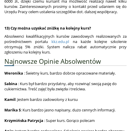
6000 zł., dzięki czemu kursant ma możliwość realizacji nawet kilku
kursów. Zainteresowanych prosimy o kontakt przed udaniem się do
Urzędu Pracy celem ustalenia szczegółów dot. dalszej współpracy.
13) Czy można uzyskać zniżkę na kolejny kurs?
Absolwenci kwalifikacyjnych kursów zawodowych realizowanych za
pośrednictwem portalu
kkz.edu.pl
na każde kolejne szkolenie
otrzymują 5% zniżki. System nalicza rabat automatycznie przy
zgłoszeniu na kolejny kurs.
Najnowsze Opinie Absolwentów
Weronika
: Świetny kurs, bardzo dobrze opracowane materiały.
Sabina
: Kurs był bardzo przydatny, aby rozwinąć swoją pasję do
cukiernictwa. Treść zajęć była zwięzła i treściwa.
Kamil
: Jestem bardzo zadowolony z kursu
Marika S
: Kurs bardzo jasno napisany, dużo cennych informacji.
Krzymińska Patrycja
: Super kurs. Gorąco polecam
Ania
: Jestem bardzo zadowolona. Szkolenie zawiera bardzo obszerny