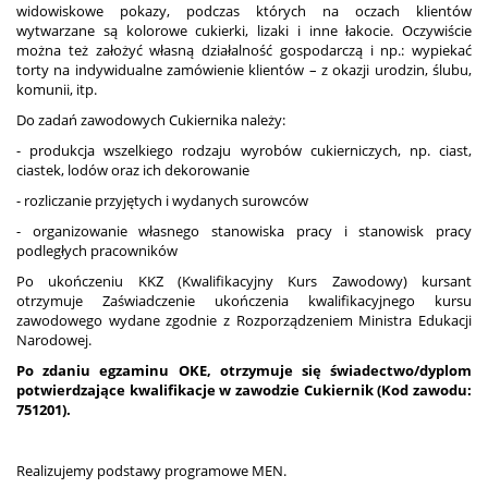
widowiskowe pokazy, podczas których na oczach klientów
wytwarzane są kolorowe cukierki, lizaki i inne łakocie. Oczywiście
można też założyć własną działalność gospodarczą i np.: wypiekać
torty na indywidualne zamówienie klientów – z okazji urodzin, ślubu,
komunii, itp.
Do zadań zawodowych Cukiernika należy:
- produkcja wszelkiego rodzaju wyrobów cukierniczych, np. ciast,
ciastek, lodów oraz ich dekorowanie
- rozliczanie przyjętych i wydanych surowców
- organizowanie własnego stanowiska pracy i stanowisk pracy
podległych pracowników
Po ukończeniu KKZ (Kwalifikacyjny Kurs Zawodowy) kursant
otrzymuje Zaświadczenie ukończenia kwalifikacyjnego kursu
zawodowego wydane zgodnie z Rozporządzeniem Ministra Edukacji
Narodowej.
Po zdaniu egzaminu OKE, otrzymuje się świadectwo/dyplom
potwierdzające kwalifikacje w zawodzie Cukiernik
(Kod zawodu:
751201)
.
Realizujemy podstawy programowe MEN.