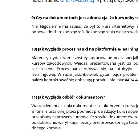
maila na adres:
kontakt@kkz.edu.pl
z prośbą o wystawien
9) Czy na dokumentach jest adnotacja, że kurs odbył
Nie. Nigdzie nie ma zapisu, że był to kurs internetowy
odpowiednich rozporządzeń. Rozporządzenia nie przewiduj
10) Jak wygląda proces nauki na platformie e-learni
Materiały dydaktyczne zostały opracowane przez specjali
kursów zawodowych. Wiedza prezentowana jest za pom
załączników. Proces nauki odbywa się na intuicyjnej 
learningowej. W razie jakichkolwiek pytań bądź proble
należy kontaktować się z obsługą portalu: infolinia: 44 34 4
11) Jak wygląda odbiór dokumentów?
Warunkiem przesłania dokumentacji o ukończeniu kursu jes
w formie ustalonej przez podmiot prowadzący kurs i dopeł
przepisanych prawem i umową. Przesyłka dokumentów zo
po dokonaniu weryfikacji i oceny przeprowadzonego test
do tego komisję.