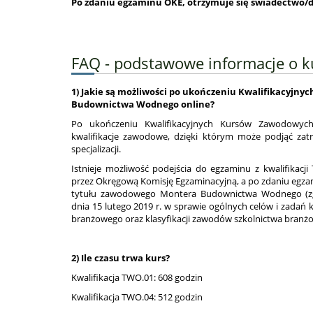
Po zdaniu egzaminu OKE, otrzymuje się świadectwo/
FAQ - podstawowe informacje o k
1) Jakie są możliwości po ukończeniu Kwalifikacyj
Budownictwa Wodnego online?
Po ukończeniu Kwalifikacyjnych Kursów Zawodowych
kwalifikacje zawodowe, dzięki którym może podjąć zat
specjalizacji.
Istnieje możliwość podejścia do egzaminu z kwalifikac
przez Okręgową Komisję Egzaminacyjną, a po zdaniu egza
tytułu zawodowego Montera Budownictwa Wodnego (z
dnia 15 lutego 2019 r. w sprawie ogólnych celów i zadań 
branżowego oraz klasyfikacji zawodów szkolnictwa branżo
2) Ile czasu trwa kurs?
Kwalifikacja TWO.01: 608 godzin
Kwalifikacja TWO.04: 512 godzin