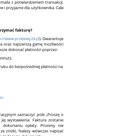
maila z potwierdzeniem transakcji.
ne i przyjazne dla użytkownika. Cała
trzymać fakturę?
p://www.przelewy24.pl
). Gwarantuje
a oraz najszerszą gamę możliwości
 może dokonać płatności poprzez:
minut);
uku do bezpośredniej płatności na
tm
racyjnym zaznaczyć pole „Proszę o
jej wystawienia. Faktura zostanie
 dokonaniu opłaty. Prosimy nie
ze zniżki. Należy wówczas napisać