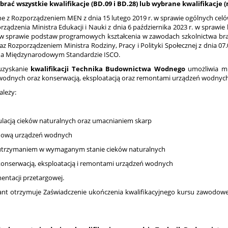
ć wszystkie kwalifikacje (BD.09 i BD.28) lub wybrane kwalifikacje (n
e z Rozporządzeniem MEN z dnia 15 lutego 2019 r. w sprawie ogólnych cel
ządzenia Ministra Edukacji i Nauki z dnia 6 października 2023 r. w sprawie
r. w sprawie podstaw programowych kształcenia w zawodach szkolnictwa 
ozporządzeniem Ministra Rodziny, Pracy i Polityki Społecznej z dnia 07.08
a na Międzynarodowym Standardzie ISCO.
uzyskanie
kwalifikacji Technika Budownictwa Wodnego
umożliwia m.
w wodnych oraz konserwacją, eksploatacją oraz remontami urządzeń wodnyc
ależy:
ulacją cieków naturalnych oraz umacnianiem skarp
udową urządzeń wodnych
 utrzymaniem w wymaganym stanie cieków naturalnych
konserwacją, eksploatacją i remontami urządzeń wodnych
ntacji przetargowej.
ant otrzymuje Zaświadczenie ukończenia kwalifikacyjnego kursu zawodow