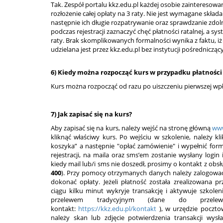
Tak. Zespół portalu kkz.edu.pl każdej osobie zainteresowan
rozłożenie całej opłaty na 3 raty. Nie jest wymagane skł
następnie ich długie rozpatrywanie oraz sprawdzanie zdol
podczas rejestracji zaznaczyć chęć płatności ratalnej, a sy
raty. Brak skomplikowanych formalności wynika z faktu, iż
udzielana jest przez kkz.edu.pl bez instytucji pośrednicząc
6) Kiedy można rozpocząć kurs w przypadku płatności
Kurs można rozpocząć od razu po uiszczeniu pierwszej wpł
7) Jak zapisać się na kurs?
Aby zapisać się na kurs, należy wejść na stronę główną
www
kliknąć właściwy kurs. Po wejściu w szkolenie, należy 
koszyka” a następnie "opłać zamówienie" i wypełnić form
rejestracji, na maila oraz sms’em zostanie wysłany login
kiedy mail lub/i sms nie doszedł, prosimy o kontakt z obsł
400
). Przy pomocy otrzymanych danych należy zalogować 
dokonać opłaty. Jeżeli płatność została zrealizowana
ciągu kilku minut wykryje transakcję i aktywuje szkoleni
przelewem tradycyjnym (dane do przel
kontakt:
https://kkz.edu.pl/kontakt
), w urzędzie poczt
należy skan lub zdjęcie potwierdzenia transakcji wys