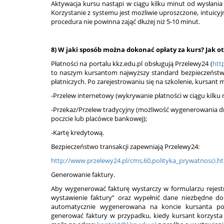
Aktywacja kursu nastąpi w ciągu kilku minut od wysłania 
Korzystanie z systemu jest możliwie uproszczone, intuicyj
procedura nie powinna zająć dłużej niż 5-10 minut.
8) W jaki sposób można dokonać opłaty za kurs? Jak o
Płatności na portalu kkz.edu.pl obsługują Przelewy24 (
htt
to naszym kursantom najwyższy standard bezpieczeństw
płatniczych. Po zarejestrowaniu się na szkolenie, kursant
-Przelew internetowy (wykrywanie płatności w ciągu kilku 
-Przekaz/Przelew tradycyjny (możliwość wygenerowania dr
poczcie lub placówce bankowej);
-Kartę kredytową.
Bezpieczeństwo transakcji zapewniają Przelewy24:
http://www.przelewy24.pl/cms,60,polityka_prywatnosci.h
Generowanie faktury.
Aby wygenerować fakturę wystarczy w formularzu rejest
wystawienie faktury” oraz wypełnić dane niezbędne do 
automatycznie wygenerowana na koncie kursanta po
generować faktury w przypadku, kiedy kursant korzysta 