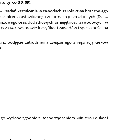
p. tylko BD.09).
ów i zadań kształcenia w zawodach szkolnictwa branżowego
 kształcenia ustawicznego w formach pozaszkolnych (Dz. U.
branżowego oraz dodatkowych umiejętności zawodowych w
.2014 r. w sprawie klasyfikacji zawodów i specjalności na
in.: podjęcie zatrudnienia związanego z regulacją cieków
h.
ego wydane zgodnie z Rozporządzeniem Ministra Edukacji