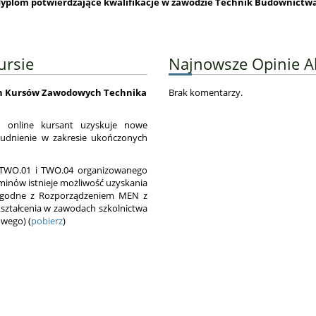
dyplom potwierdzające kwalifikacje w zawodzie
Technik Budownictwa
ursie
Najnowsze Opinie 
nych Kursów Zawodowych Technika
Brak komentarzy.
 online kursant uzyskuje nowe
rudnienie w zakresie ukończonych
ji TWO.01 i TWO.04 organizowanego
minów istnieje możliwość uzyskania
godne z Rozporządzeniem MEN z
kształcenia w zawodach szkolnictwa
wego) (
pobierz
)