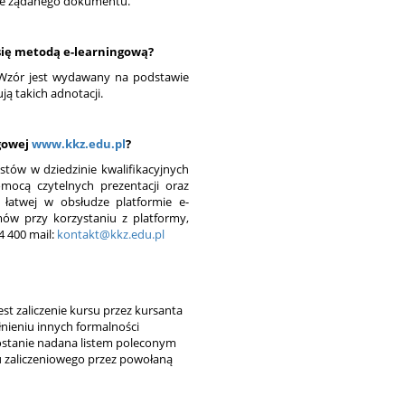
ie żądanego dokumentu.
 się metodą e-learningową?
. Wzór jest wydawany na podstawie
ą takich adnotacji.
ngowej
www.kkz.edu.pl
?
stów w dziedzinie kwalifikacyjnych
ocą czytelnych prezentacji oraz
i łatwej w obsłudze platformie e-
mów przy korzystaniu z platformy,
4 400 mail:
kontakt@kkz.edu.pl
t zaliczenie kursu przez kursanta
nieniu innych formalności
stanie nadana listem poleconym
u zaliczeniowego przez powołaną