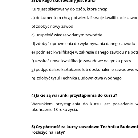
3) Do kogo skierowany jest kurs?
Kurs jest skierowany do osób, które chcą:
a) dokumentem chcą potwierdzić swoje kwalifikacje zaw
b) zdobyć nowy zawód
c) uzupełnić wiedzę w danym zawodzie
d) zdobyć uprawnienia do wykonywania danego zawodu
e) podnieść kwalifikacje w zakresie danego zawodu na pot
f) uzyskać nowe kwalifikacje zawodowe na rynku pracy
g) podjąć dalsze kształcenie lub doskonalenie zawodowe 
h) zdobyć tytuł Technika Budownictwa Wodnego
4) Jakie są warunki przystąpienia do kursu?
Warunkiem przystąpienia do kursu jest posiadanie 
ukończenie 18 roku życia.
5) Czy płatność za kursy zawodowe Technika Budow
rozłożyć na raty?