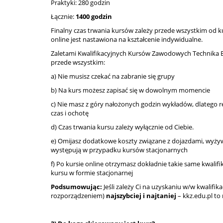
Praktyki: 280 godzin
Łącznie:
1400 godzin
Finalny czas trwania kursów zależy przede wszystkim od k
online jest nastawiona na kształcenie indywidualne.
Zaletami Kwalifikacyjnych Kursów Zawodowych Technika
przede wszystkim:
a) Nie musisz czekać na zabranie się grupy
b) Na kurs możesz zapisać się w dowolnym momencie
c) Nie masz z góry nałożonych godzin wykładów, dlatego re
czas i ochotę
d) Czas trwania kursu zależy wyłącznie od Ciebie.
e) Omijasz dodatkowe koszty związane z dojazdami, wyżyw
występują w przypadku kursów stacjonarnych
f) Po kursie online otrzymasz dokładnie takie same kwalif
kursu w formie stacjonarnej
Podsumowując:
Jeśli zależy Ci na uzyskaniu w/w kwalifika
rozporządzeniem)
najszybciej i najtaniej
– kkz.edu.pl to 