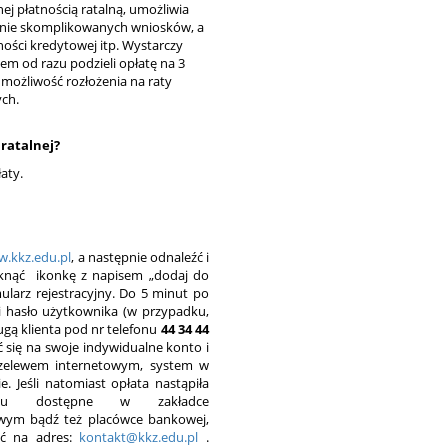
ej płatnością ratalną, umożliwia
adanie skomplikowanych wniosków, a
ności kredytowej itp. Wystarczy
stem od razu podzieli opłatę na 3
 możliwość rozłożenia na raty
ych.
 ratalnej?
aty.
.kkz.edu.pl
, a następnie odnaleźć i
kliknąć ikonkę z napisem „dodaj do
ularz rejestracyjny. Do 5 minut po
 i hasło użytkownika (w przypadku,
ugą klienta pod nr telefonu
44 34 44
się na swoje indywidualne konto i
 przelewem internetowym, system w
e. Jeśli natomiast opłata nastąpiła
ewu dostępne w zakładce
owym bądź też placówce bankowej,
łać na adres:
kontakt@kkz.edu.pl
.