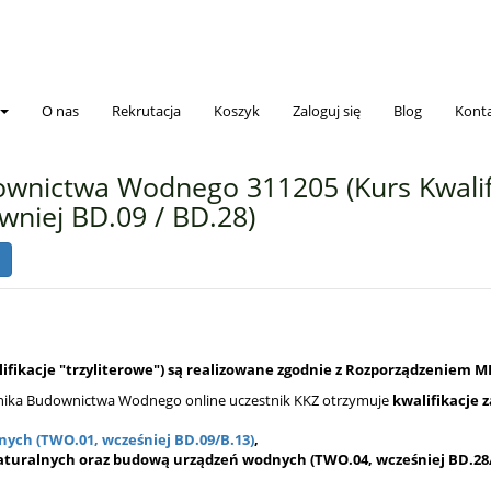
O nas
Rekrutacja
Koszyk
Zaloguj się
Blog
Kont
ownictwa Wodnego 311205 (Kurs Kwali
wniej BD.09 / BD.28)
fikacje "trzyliterowe") są realizowane zgodnie z Rozporządzeniem ME
nika Budownictwa Wodnego online uczestnik KKZ otrzymuje
kwalifikacje 
ych (TWO.01, wcześniej BD.09/B.13)
,
naturalnych oraz budową urządzeń wodnych (TWO.04, wcześniej BD.28/