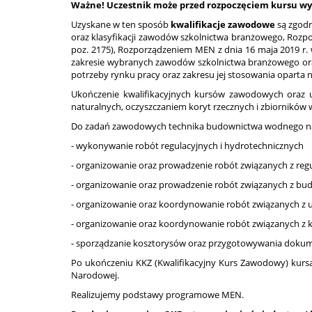
Ważne! Uczestnik może przed rozpoczęciem kursu wybra
Uzyskane w ten sposób
kwalifikacje zawodowe
są zgodn
oraz klasyfikacji zawodów szkolnictwa branżowego, Rozpor
poz. 2175), Rozporządzeniem MEN z dnia 16 maja 2019 
zakresie wybranych zawodów szkolnictwa branżowego oraz R
potrzeby rynku pracy oraz zakresu jej stosowania opart
Ukończenie kwalifikacyjnych kursów zawodowych oraz 
naturalnych, oczyszczaniem koryt rzecznych i zbiornikó
Do zadań zawodowych technika budownictwa wodnego n
- wykonywanie robót regulacyjnych i hydrotechnicznych
- organizowanie oraz prowadzenie robót związanych z reg
- organizowanie oraz prowadzenie robót związanych z b
- organizowanie oraz koordynowanie robót związanych z
- organizowanie oraz koordynowanie robót związanych z 
- sporządzanie kosztorysów oraz przygotowywania dokume
Po ukończeniu KKZ (Kwalifikacyjny Kurs Zawodowy) kurs
Narodowej.
Realizujemy podstawy programowe MEN.