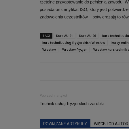
rzetelne przygotowanie do pełnienia zawodu. W
posiada on certyfikat ISO, który jest potwierd
zadowolenia uczestników – potwierdzają to ró
TAGI
Kurs AU.21
Kurs AU.26
kurs technik usł
kurs technik usług fryzjerskich Wrocław
kursy onli
Wrocław
Wrocław fryzjer
Wrocław kurs technik u
Poprzedni artykuł
Technik usług fryzjerskich zarobki
POWIĄZANE ARTYKUŁY
WIĘCEJ OD AUTOR