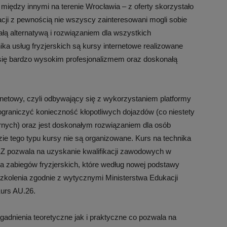
ę między innymi na terenie Wrocławia – z oferty skorzystało
zacji z pewnością nie wszyscy zainteresowani mogli sobie
łą alternatywą i rozwiązaniem dla wszystkich
ka usług fryzjerskich są kursy internetowe realizowane
 się bardzo wysokim profesjonalizmem oraz doskonałą
ernetowy, czyli odbywający się z wykorzystaniem platformy
graniczyć konieczność kłopotliwych dojazdów (co niestety
rnych) oraz jest doskonałym rozwiązaniem dla osób
e tego typu kursy nie są organizowane. Kurs na technika
KKZ pozwala na uzyskanie kwalifikacji zawodowych w
a zabiegów fryzjerskich, które według nowej podstawy
 szkolenia zgodnie z wytycznymi Ministerstwa Edukacji
urs AU.26.
gadnienia teoretyczne jak i praktyczne co pozwala na