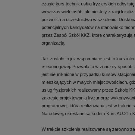
czasie kurs technik usług fryzjerskich odbył si
wówczas wiele osób, ale niestety z racji lokali
pozwolić na uczestnictwo w szkoleniu. Doskona
potencjalnych kandydatów na stanowisko techni
przez Zespół Szkół KKZ, które charakteryzują
organizacją.
Jak zostało to już wspomniane jest to kurs int
e-learningowej. Pozwala to w znaczny sposób o
jest nieuniknione w przypadku kursów stacjona
mieszkających w małych miejscowościach, gdzi
usług fryzjerskich realizowany przez Szkołę 
zakresie projektowania fryzur oraz wykonywani
programowej, która realizowana jest w trakcie
Narodowej, określane są kodem Kurs AU.21 i K
W trakcie szkolenia realizowane są zarówno za