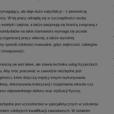
wymagający, ale daje dużo satysfakcji – z pewnością
nży. W tej pracy odnajdą się w szczególności osoby
estetyki i piękna, a także pasjonują się branżą związaną z
h kandydatów na takie stanowisko wymaga się przede
 organizacji pracy własnej, a także wysokiej
zny sposób zdolności manualne, gdyż większość zabiegów
 i kreatywność.
ią nie jest łatwe, ale stawia technika usług fryzjerskich
oju. Aby móc pracować w zawodzie niezbędne jest
ejętności, które dotyczą między innymi wykonywania
owy, dokonywania koloryzacji i rozjaśniania włosów czy
su odpowiedniego doboru oraz stylizacji fryzury.
będne jest uczestnictwo w specjalistycznym w szkoleniu
zeniem zdobytych kwalifikacji zawodowych. W ostatnim