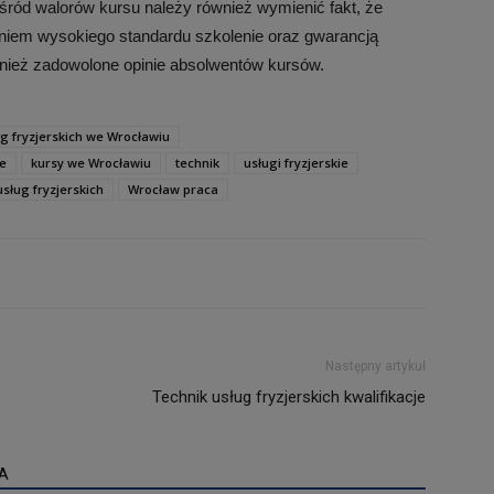
śród walorów kursu należy również wymienić fakt, że
zeniem wysokiego standardu szkolenie oraz gwarancją
wnież zadowolone opinie absolwentów kursów.
ug fryzjerskich we Wrocławiu
ne
kursy we Wrocławiu
technik
usługi fryzjerskie
sług fryzjerskich
Wrocław praca
Następny artykuł
Technik usług fryzjerskich kwalifikacje
A