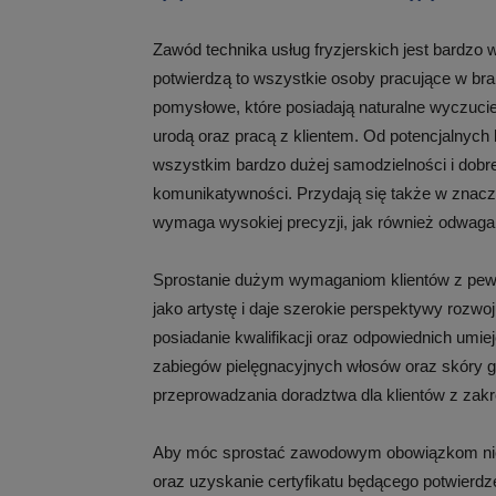
Zawód technika usług fryzjerskich jest bardzo 
potwierdzą to wszystkie osoby pracujące w bra
pomysłowe, które posiadają naturalne wyczucie 
urodą oraz pracą z klientem. Od potencjalnyc
wszystkim bardzo dużej samodzielności i dobrej
komunikatywności. Przydają się także w znac
wymaga wysokiej precyzji, jak również odwaga
Sprostanie dużym wymaganiom klientów z pewnośc
jako artystę i daje szerokie perspektywy rozw
posiadanie kwalifikacji oraz odpowiednich umi
zabiegów pielęgnacyjnych włosów oraz skóry gł
przeprowadzania doradztwa dla klientów z zakre
Aby móc sprostać zawodowym obowiązkom niez
oraz uzyskanie certyfikatu będącego potwierd