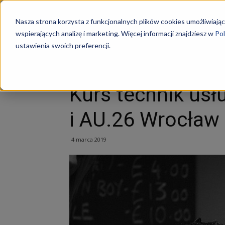
Szkoły
Nasza strona korzysta z funkcjonalnych plików cookies umożliwiając
wspierających analizę i marketing. Więcej informacji znajdziesz w
Pol
ustawienia swoich preferencji.
Strona główna
Branża beauty
Kurs technik usług 
KKZ
Branża beauty
Kurs technik usł
–
i AU.26 Wrocław
Aktualn
4 marca 2019