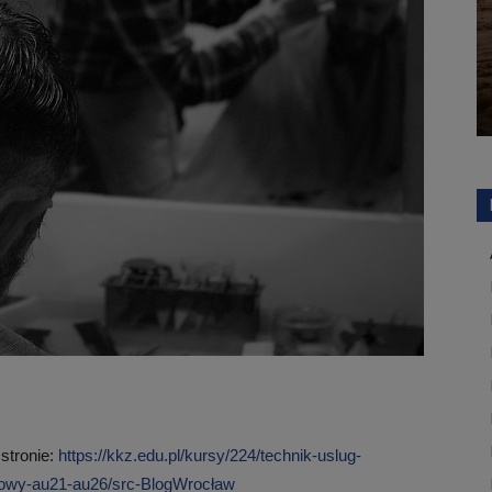
 stronie:
https://kkz.edu.pl/kursy/224/technik-uslug-
odowy-au21-au26/src-BlogWrocław