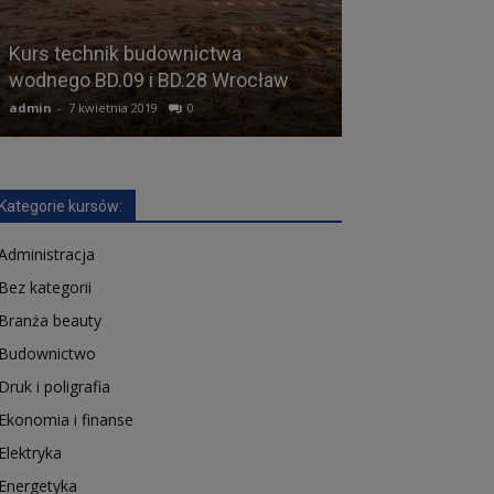
Kurs technik budownictwa
wodnego BD.09 i BD.28 Wrocław
Kurs cieśla B
admin
-
7 kwietnia 2019
0
admin
-
2 maja 2019
Kategorie kursów:
Administracja
Bez kategorii
Branża beauty
Budownictwo
Druk i poligrafia
Ekonomia i finanse
Elektryka
Energetyka