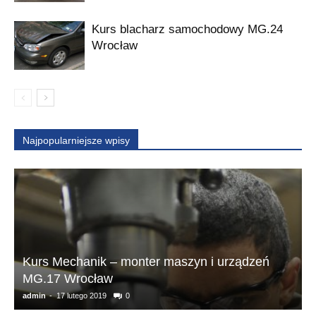
Kurs blacharz samochodowy MG.24
Wrocław
Najpopularniejsze wpisy
Kurs Mechanik – monter maszyn i urządzeń
MG.17 Wrocław
T
admin
-
17 lutego 2019
0
a