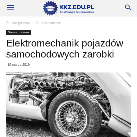
Szkoły
Strona główna
Samochodowe
Samochodowe
KKZ
Elektromechanik pojazdów
samochodowych zarobki
–
10 marca 2019
Aktualności