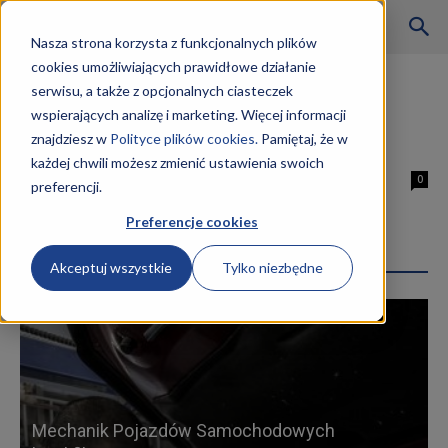
Szkoły
Nasza strona korzysta z funkcjonalnych plików
cookies umożliwiających prawidłowe działanie
Strona główna
Tagi
Krawiec zarobki
serwisu, a także z opcjonalnych ciasteczek
Tag: krawiec zarobki
wspierających analizę i marketing. Więcej informacji
KKZ
znajdziesz w
Polityce plików cookies.
Pamiętaj, że w
Krawiec zarobki
każdej chwili możesz zmienić ustawienia swoich
24 marca 2019
0
preferencji.
–
Preferencje cookies
Najpopularniejsze wpisy
Akceptuj wszystkie
Tylko niezbędne
Aktualności
Mechanik Pojazdów Samochodowych