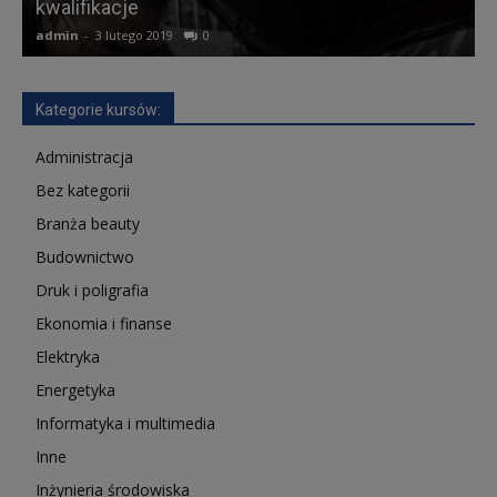
kwalifikacje
A
admin
-
3 lutego 2019
0
a
Kategorie kursów:
Administracja
Bez kategorii
Branża beauty
Budownictwo
Druk i poligrafia
Ekonomia i finanse
Elektryka
Energetyka
Informatyka i multimedia
Inne
Inżynieria środowiska