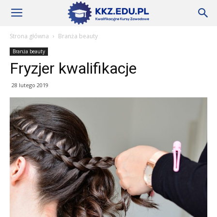
Szkoły
Strona główna
Branża beauty
Branża beauty
KKZ
Fryzjer kwalifikacje
28 lutego 2019
–
Aktualności