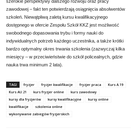
szerokie perspektywy dalszego rozwoju oraz pracy
zawodowej – fakt ten potwierdzają osiągnięcia absolwentów
szkoleń. Niewątpliwą zaletą kursu kwalifikacyjnego
dostępnego w ofercie Zespołu Szkół KKZ jest możliwość
swobodnego dopasowania trybu i formy nauki do
indywidualnych potrzeb każdego uczestnika, a także krótki
bardzo optymalny okres trwania szkolenia (zazwyczaj kilka
miesięcy – w przeciwieństwie do szkół policealnych, gdzie
nauka trwa minimum 2 lata).
TAGI
fryzjer
fryzjer kwalifikacje
fryzjer praca
Kurs A.19
Kurs AU.21
kurs fryzjer online
kurs zawodowy
kursy dla fryzjerów
kursy kwalifikacyjne
kursy online
kwalifikacje
szkolenia online
wykonywanie zabiegów fryzjerskich