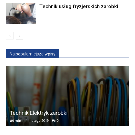
Technik usług fryzjerskich zarobki
Najpopularniejsze wpisy
Technik Elektryk zarobki
admin
-
14 lutego 2019
0
a