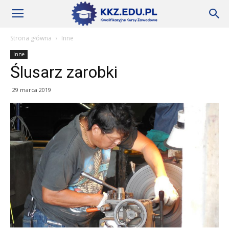
Szkoły
Strona główna
Inne
Inne
KKZ
Ślusarz zarobki
29 marca 2019
–
Aktualności