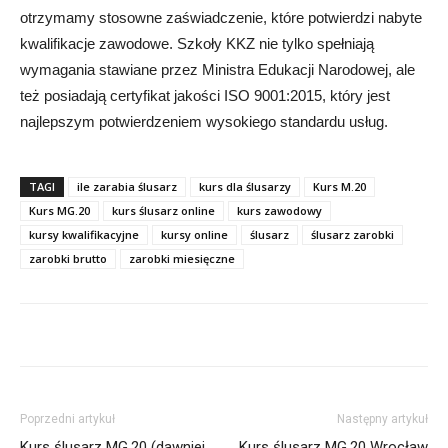
otrzymamy stosowne zaświadczenie, które potwierdzi nabyte
kwalifikacje zawodowe. Szkoły KKZ nie tylko spełniają
wymagania stawiane przez Ministra Edukacji Narodowej, ale
też posiadają certyfikat jakości ISO 9001:2015, który jest
najlepszym potwierdzeniem wysokiego standardu usług.
TAGI
ile zarabia ślusarz
kurs dla ślusarzy
Kurs M.20
Kurs MG.20
kurs ślusarz online
kurs zawodowy
kursy kwalifikacyjne
kursy online
ślusarz
ślusarz zarobki
zarobki brutto
zarobki miesięczne
Poprzedni artykuł
Następny artykuł
Kurs ślusarz MG.20 (dawniej
Kurs ślusarz MG.20 Wrocław