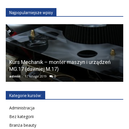
Najpopularniejsze wpisy
Kurs Mechanik – monter maszyn i urządzeń
MG.17 (dawniej M.17)
admin
-
17 lutego 2019
0
a
Kategorie kursów:
Administracja
Bez kategorii
Branża beauty