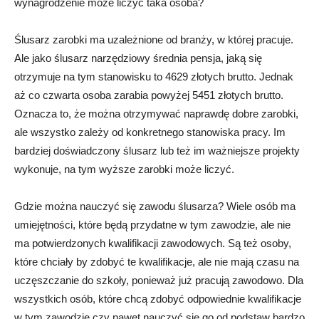
wynagrodzenie może liczyć taka osoba?
Ślusarz zarobki ma uzależnione od branży, w której pracuje.
Ale jako ślusarz narzędziowy średnia pensja, jaką się
otrzymuje na tym stanowisku to 4629 złotych brutto. Jednak
aż co czwarta osoba zarabia powyżej 5451 złotych brutto.
Oznacza to, że można otrzymywać naprawdę dobre zarobki,
ale wszystko zależy od konkretnego stanowiska pracy. Im
bardziej doświadczony ślusarz lub też im ważniejsze projekty
wykonuje, na tym wyższe zarobki może liczyć.
Gdzie można nauczyć się zawodu ślusarza? Wiele osób ma
umiejętności, które będą przydatne w tym zawodzie, ale nie
ma potwierdzonych kwalifikacji zawodowych. Są też osoby,
które chciały by zdobyć te kwalifikacje, ale nie mają czasu na
uczęszczanie do szkoły, ponieważ już pracują zawodowo. Dla
wszystkich osób, które chcą zdobyć odpowiednie kwalifikacje
w tym zawodzie czy nawet nauczyć się go od podstaw bardzo